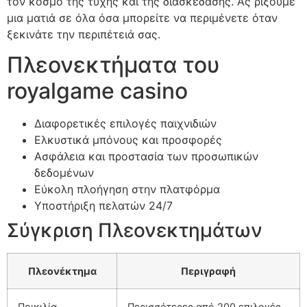
τον κόσμο της τύχης και της διασκέδασης. Ας ρίξουμε
μια ματιά σε όλα όσα μπορείτε να περιμένετε όταν
ξεκινάτε την περιπέτειά σας.
Πλεονεκτήματα του
royalgame casino
Διαφορετικές επιλογές παιχνιδιών
Ελκυστικά μπόνους και προσφορές
Ασφάλεια και προστασία των προσωπικών
δεδομένων
Εύκολη πλοήγηση στην πλατφόρμα
Υποστήριξη πελατών 24/7
Σύγκριση Πλεονεκτημάτων
Πλεονέκτημα
Περιγραφή
Ποικιλία
Περισσότερες από 200 επιλογές