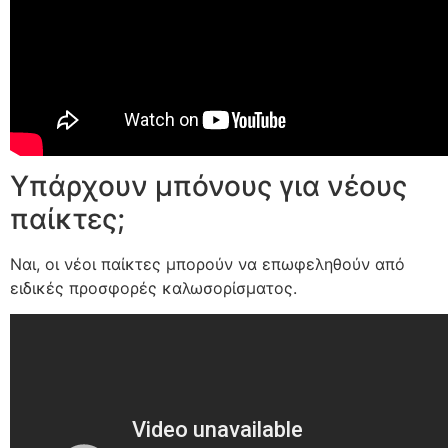
Υπάρχουν μπόνους για νέους
παίκτες;
Ναι, οι νέοι παίκτες μπορούν να επωφεληθούν από
ειδικές προσφορές καλωσορίσματος.