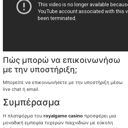
Πώς μπορώ να επικοινωνήσω
με την υποστήριξη;
Μπορείτε να επικοινωνήσετε με την υποστήριξη μέσω
live chat ή email.
Συμπέρασμα
Η πλατφόρμα του
royalgame casino
προσφέρει μια
μοναδική εμπειρία τυχερών παιχνιδιών με εύκολη