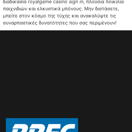
διαδικασία
royalgame casino sign in
, πλούσια ποικιλία
παιχνιδιών και ελκυστικά μπόνους. Μην διστάσετε,
μπείτε στον κόσμο της τύχης και ανακαλύψτε τις
συναρπαστικές δυνατότητες που σας περιμένουν!