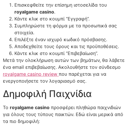
Επισκεφθείτε την επίσημη ιστοσελίδα του
royalgame casino
.
Κάντε κλικ στο κουμπί “Εγγραφή”.
Συμπληρώστε τη φόρμα με τα προσωπικά σας
στοιχεία.
Επιλέξτε έναν ισχυρό κωδικό πρόσβασης.
Αποδεχθείτε τους όρους και τις προϋποθέσεις.
Κάντε κλικ στο κουμπί “Επιβεβαίωση”.
Μετά την ολοκλήρωση αυτών των βημάτων, θα λάβετε
ένα email επιβεβαίωσης. Ακολουθήστε τον σύνδεσμο
royalgame casino review
που παρέχεται για να
ενεργοποιήσετε τον λογαριασμό σας.
Δημοφιλή Παιχνίδια
Το
royalgame casino
προσφέρει πληθώρα παιχνιδιών
για όλους τους τύπους παικτών. Εδώ είναι μερικά από
τα πιο δημοφιλή: