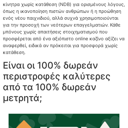
κίνητρα χωρίς κατάθεση (NDB) για ορισμένους λόγους,
όπως η ικανοποίηση πιστών ανθρώπων ή η προώθηση
ενός νέου παιχνιδιού, αλλά συχνά χρησιμοποιούνται
για την προσοχή των νεότερων επαγγελματιών. Κάθε
μπόνους χωρίς απαιτήσεις στοιχηματισμού που
προσφέρεται από ένα αξιόπιστο online καζίνο αξίζει να
αναφερθεί, ειδικά αν πρόκειται για προσφορά χωρίς
κατάθεση.
Είναι οι 100% δωρεάν
περιστροφές καλύτερες
από τα 100% δωρεάν
μετρητά;