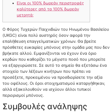
Είναι οι 100% δωρεάν περιστροφές
καλύτερες από τα 100% δωρεάν
μετρητά;
Ο Φόρος Τυχερών Παιχνιδιών του Ηνωμένου Βασιλείου
(UKGC) είναι πολύ αυστηρός όσον αφορά την
επαλήθευση επαγγελματικών χρόνων. Θα βρείτε
πρόσθετες ευκαιρίες μπόνους στην ομάδα μας που δεν
βρήκατε αλλού. Εμφανίζονται να έχουν ένα όριο
κερδών που καθορίζει το μέγιστο ποσό που μπορείτε
να εξαργυρώσετε. Σε αυτό το σημείο θα εξετάσω ένα
στοιχείο των λέξεων κινήτρων που πρέπει να
προσέξετε, προκειμένου να προσδιορίσετε την αξία
του οφέλους.
Οι όροι στοιχηματισμού καταργήθηκαν,
αλλά εξακολουθούν να ισχύουν άλλοι τυπικοί
περιορισμοί μπόνους.
Συμβουλές ανάληψης