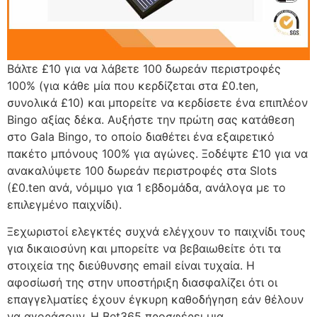
Βάλτε £10 για να λάβετε 100 δωρεάν περιστροφές
100% (για κάθε μία που κερδίζεται στα £0.ten,
συνολικά £10) και μπορείτε να κερδίσετε ένα επιπλέον
Bingo αξίας δέκα. Αυξήστε την πρώτη σας κατάθεση
στο Gala Bingo, το οποίο διαθέτει ένα εξαιρετικό
πακέτο μπόνους 100% για αγώνες. Ξοδέψτε £10 για να
ανακαλύψετε 100 δωρεάν περιστροφές στα Slots
(£0.ten ανά, νόμιμο για 1 εβδομάδα, ανάλογα με το
επιλεγμένο παιχνίδι).
Ξεχωριστοί ελεγκτές συχνά ελέγχουν το παιχνίδι τους
για δικαιοσύνη και μπορείτε να βεβαιωθείτε ότι τα
στοιχεία της διεύθυνσης email είναι τυχαία. Η
αφοσίωσή της στην υποστήριξη διασφαλίζει ότι οι
επαγγελματίες έχουν έγκυρη καθοδήγηση εάν θέλουν
να αγοράσουν. Η Bet365 προσφέρει μια