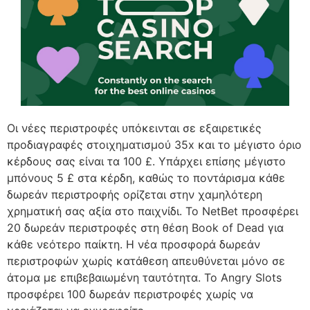
Οι νέες περιστροφές υπόκεινται σε εξαιρετικές
προδιαγραφές στοιχηματισμού 35x και το μέγιστο όριο
κέρδους σας είναι τα 100 £. Υπάρχει επίσης μέγιστο
μπόνους 5 £ στα κέρδη, καθώς το ποντάρισμα κάθε
δωρεάν περιστροφής ορίζεται στην χαμηλότερη
χρηματική σας αξία στο παιχνίδι. Το NetBet προσφέρει
20 δωρεάν περιστροφές στη θέση Book of Dead για
κάθε νεότερο παίκτη. Η νέα προσφορά δωρεάν
περιστροφών χωρίς κατάθεση απευθύνεται μόνο σε
άτομα με επιβεβαιωμένη ταυτότητα. Το Angry Slots
προσφέρει 100 δωρεάν περιστροφές χωρίς να