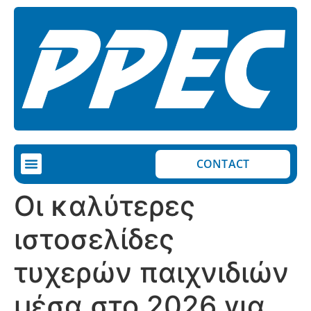
CONTACT
Οι καλύτερες
ιστοσελίδες
τυχερών παιχνιδιών
μέσα στο 2026 για