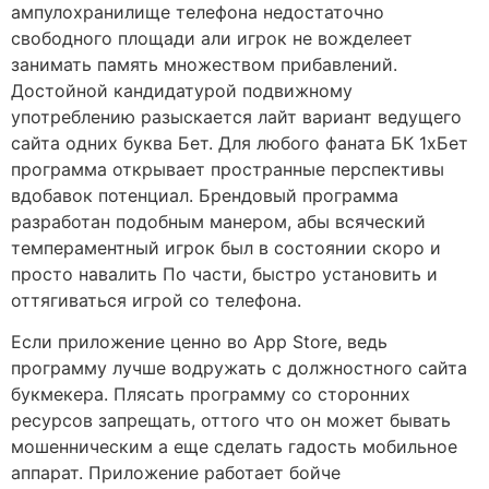
ампулохранилище телефона недостаточно
свободного площади али игрок не вожделеет
занимать память множеством прибавлений.
Достойной кандидатурой подвижному
употреблению разыскается лайт вариант ведущего
сайта одних буква Бет. Для любого фаната БК 1хБет
программа открывает пространные перспективы
вдобавок потенциал. Брендовый программа
разработан подобным манером, абы всяческий
темпераментный игрок был в состоянии скоро и
просто навалить По части, быстро установить и
оттягиваться игрой со телефона.
Если приложение ценно во App Store, ведь
программу лучше водружать с должностного сайта
букмекера. Плясать программу со сторонних
ресурсов запрещать, оттого что он может бывать
мошенническим а еще сделать гадость мобильное
аппарат. Приложение работает бойче