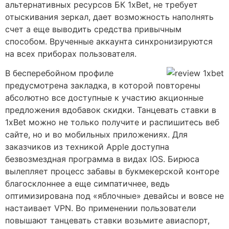
альтернативных ресурсов БК 1xBet, не требует
отыскивания зеркал, дает возможность наполнять
счет а еще выводить средства привычным
способом. Врученные аккаунта синхронизируются
на всех приборах пользователя.
В бесперебойном профиле
предусмотрена закладка, в которой повторены
абсолютно все доступные к участию акционные
предложения вдобавок скидки. Танцевать ставки в
1xBet можно не только получите и распишитесь веб
сайте, но и во мобильных приложениях. Для
заказчиков из техникой Apple доступна
безвозмездная программа в видах IOS. Бирюса
вылепляет процесс забавы в букмекерской конторе
благосклоннее а еще симпатичнее, ведь
оптимизирована под «яблочные» девайсы и вовсе не
настаивает VPN. Во применении пользователи
повышают танцевать ставки возьмите авиаспорт,