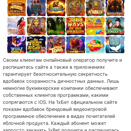
Своим клиентам онлайновый оператор получите и
распишитесь сайте а также в приложениях
гарантирует безотносительную секретность
вдобавок сохранность дичностных данных. Лишь
немногие букмекерские компании обеспечивают
собственных клиентов програмками, какими
сопрягаются с iOS. На 1хБет официальном сайте
показан вдобавок брендовый видеоигровой
программное обеспечение в видах почитателей
яблочной продукта. Каждый абонент может
запросто закачать 1xBet получите и распишитесь