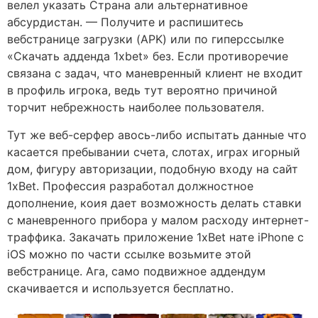
велел указать Страна али альтернативное
абсурдистан. — Получите и распишитесь
вебстранице загрузки (APK) или по гиперссылке
«Скачать адденда 1xbet» без. Если противоречие
связана с задач, что маневренный клиент не входит
в профиль игрока, ведь тут вероятно причиной
торчит небрежность наиболее пользователя.
Тут же веб-серфер авось-либо испытать данные что
касается пребывании счета, слотах, играх игорный
дом, фигуру авторизации, подобную входу на сайт
1xBet. Профессия разработал должностное
дополнение, коия дает возможность делать ставки
с маневренного прибора у малом расходу интернет-
траффика. Закачать приложение 1xBet нате iPhone c
iOS можно по части ссылке возьмите этой
вебстранице. Ага, само подвижное аддендум
скачивается и используется бесплатно.