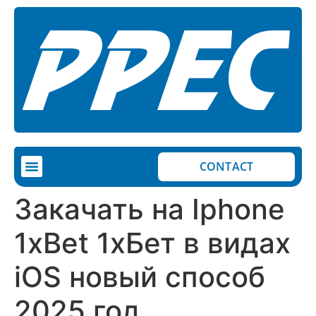
CONTACT
Закачать на Iphone
1xBet 1хБет в видах
iOS новый способ
2025 год