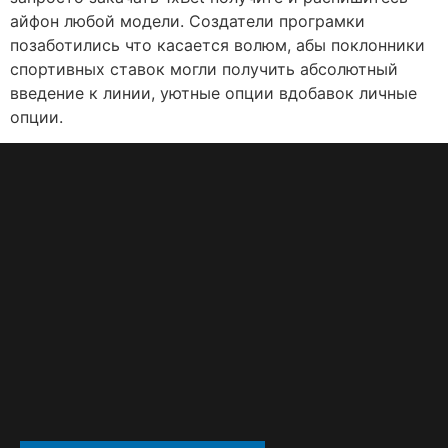
айфон любой модели. Создатели програмки
позаботились что касается волюм, абы поклонники
спортивных ставок могли получить абсолютный
введение к линии, уютные опции вдобавок личные
опции.