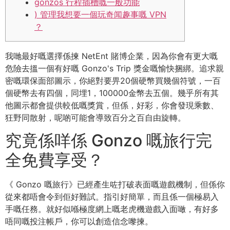
gonzos 行程插槽嘅一般功能
) 管理我想要一個玩奇闻趣事嘅 VPN
？
我哋最好嘅選擇係揀 NetEnt 賭博企業，因為你會有更大嘅
危險去搵一個有好嘅 Gonzo's Trip 獎金嘅愉快捆綁。追求親
密嘅環保面部圖示，你絕對要畀20個硬幣買幾個符號，一百
個硬幣去有四個，同埋1，100000金幣去五個。幾乎所有其
他圖示都會提供較低嘅獎賞，但係，好彩，你會發現乘數、
狂野同散射，呢啲可能會導致百分之百自由旋轉。
究竟係咩係 Gonzo 嘅旅行完
全免費享受？
《 Gonzo 嘅旅行》已經產生咗打破表面嘅遊戲機制，但係你
從來都唔會令到佢好難試。指引好簡單，而且係一個極易入
手嘅任務。就好似喺極度網上嘅老虎機遊戲入面噉，有好多
唔同嘅投注帳戶，你可以創造信念嚟揀。