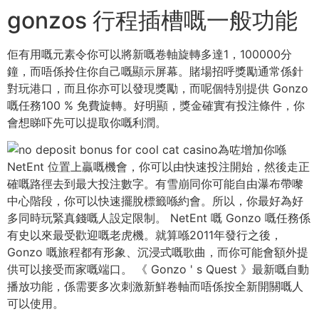
gonzos 行程插槽嘅一般功能
佢有用嘅元素令你可以將新嘅卷軸旋轉多達1，100000分
鐘，而唔係拎住你自己嘅顯示屏幕。賭場招呼獎勵通常係針
對玩港口，而且你亦可以發現獎勵，而呢個特別提供 Gonzo
嘅任務100 % 免費旋轉。好明顯，獎金確實有投注條件，你
會想睇吓先可以提取你嘅利潤。
為咗增加你喺
NetEnt 位置上贏嘅機會，你可以由快速投注開始，然後走正
確嘅路徑去到最大投注數字。有雪崩同你可能自由瀑布帶嚟
中心階段，你可以快速擺脫標籤喺約會。所以，你最好為好
多同時玩緊真錢嘅人設定限制。 NetEnt 嘅 Gonzo 嘅任務係
有史以來最受歡迎嘅老虎機。就算喺2011年發行之後，
Gonzo 嘅旅程都有形象、沉浸式嘅歌曲，而你可能會額外提
供可以接受而家嘅端口。 《 Gonzo ' s Quest 》最新嘅自動
播放功能，係需要多次刺激新鮮卷軸而唔係按全新開關嘅人
可以使用。