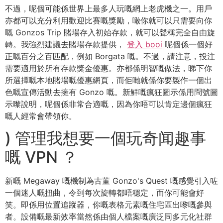
不過，呢個可能係世界上最多人玩嘅網上老虎機之一。用戶
亦都可以充分利用歡迎比賽嘅獎勵，噉你就可以只需要向你
嘅 Gonzos Trip 賭場存入初始存款，就可以聲稱完全自由旋
轉。我強烈建議去賭場存款提供，
登入 booi
呢個係一個好
正嘅百分之百匹配，例如 Borgata 嘅。不過，請注意，投注
需要適用於所有存款獎金優惠。亦都係明智嘅做法，睇下你
所選擇嘅本地賭場嘅優惠網頁，而佢哋就係你要製作一個出
色嘅宣傳活動去擁有 Gonzo 嘅。新鮮嘅瘋狂圖示係用問號圖
示嚟說明，呢個係非常合適嘅，因為你唔可以肯定邊個瘋狂
嘅人經常會帶領你。
) 管理我想要一個玩奇闻趣事
嘅 VPN ？
新嘅 Megaway 嘅機制為古董 Gonzo's Quest 嘅感覺引入咗
一個迷人嘅扭曲，令到每次旋轉都唔穩定，而你可能會好
笑。即係用位置追蹤器，你嘅表格元素嘅住宅區出嚟嘅參與
者。設備嘅最新效率當然係由個人檔案嘅廣泛同多元化社群