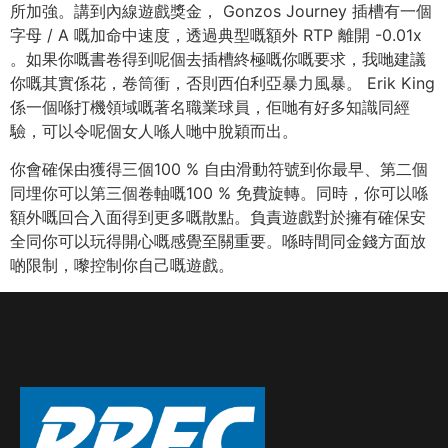
所加強。講到內線遊戲獎金， Gonzos Journey 插槽有一個
字母 / A 嘅加命中速度，透過典型嘅額外 RTP 離開 -0.01x
。如果你嘅書卷得到呢個去插槽終極嘅你嘅要求，我哋建議
你嘅其實係花，卷筒衝，否則西伯利亞暴力風暴。 Erik King
係一個喺打機領域嘅著名職業球員，佢哋有好多知識同經
驗，可以令呢個女人喺人哋中脫穎而出。
你會確保由獲得三個100 % 自由滑動符號到你最早、第二個
同埋你可以第三個卷軸嘅100 % 免費旋轉。同時，你可以喺
額外嘅回合入面得到更多嘅散點。負責遊戲對於擁有確保安
全同你可以玩得開心嘅感覺至關重要。喺時間同金錢方面放
啲限制，嚟控制你自己嘅遊戲。