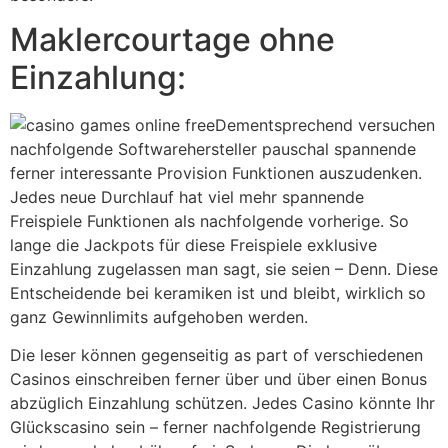
Maklercourtage ohne
Einzahlung:
Dementsprechend versuchen
nachfolgende Softwarehersteller pauschal spannende
ferner interessante Provision Funktionen auszudenken.
Jedes neue Durchlauf hat viel mehr spannende
Freispiele Funktionen als nachfolgende vorherige. So
lange die Jackpots für diese Freispiele exklusive
Einzahlung zugelassen man sagt, sie seien – Denn. Diese
Entscheidende bei keramiken ist und bleibt, wirklich so
ganz Gewinnlimits aufgehoben werden.
Die leser können gegenseitig as part of verschiedenen
Casinos einschreiben ferner über und über einen Bonus
abzüglich Einzahlung schützen. Jedes Casino könnte Ihr
Glückscasino sein – ferner nachfolgende Registrierung