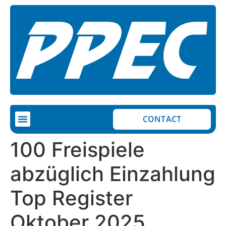
CONTACT
COMPLETED PROJECTS
ON-GOING PROJECTS
100 Freispiele
abzüglich Einzahlung
Top Register
Oktober 2025