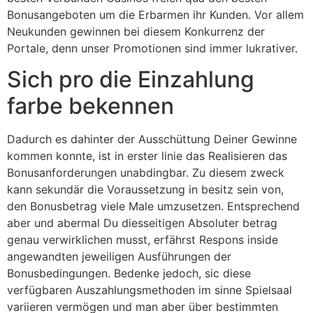
Bonusangeboten um die Erbarmen ihr Kunden.
Vor allem
Neukunden gewinnen bei diesem Konkurrenz der
Portale, denn unser Promotionen sind immer lukrativer.
Sich pro die Einzahlung
farbe bekennen
Dadurch es dahinter der Ausschüttung Deiner Gewinne
kommen konnte, ist in erster linie das Realisieren das
Bonusanforderungen unabdingbar. Zu diesem zweck
kann sekundär die Voraussetzung in besitz sein von,
den Bonusbetrag viele Male umzusetzen. Entsprechend
aber und abermal Du diesseitigen Absoluter betrag
genau verwirklichen musst, erfährst Respons inside
angewandten jeweiligen Ausführungen der
Bonusbedingungen. Bedenke jedoch, sic diese
verfügbaren Auszahlungsmethoden im sinne Spielsaal
variieren vermögen und man aber über bestimmten