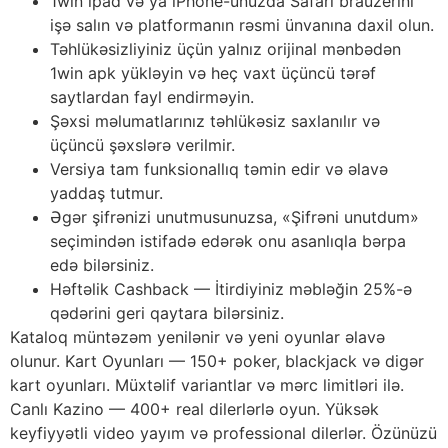
1win ipad və ya iPhone-unuzda Safari brauzerini
işə salın və platformanın rəsmi ünvanına daxil olun.
Təhlükəsizliyiniz üçün yalnız orijinal mənbədən
1win apk yükləyin və heç vaxt üçüncü tərəf
saytlardan fayl endirməyin.
Şəxsi məlumatlarınız təhlükəsiz saxlanılır və
üçüncü şəxslərə verilmir.
Versiya tam funksionallıq təmin edir və əlavə
yaddaş tutmur.
Əgər şifrənizi unutmusunuzsa, «Şifrəni unutdum»
seçimindən istifadə edərək onu asanlıqla bərpa
edə bilərsiniz.
Həftəlik Cashback — İtirdiyiniz məbləğin 25%-ə
qədərini geri qaytara bilərsiniz.
Kataloq müntəzəm yenilənir və yeni oyunlar əlavə
olunur. Kart Oyunları — 150+ poker, blackjack və digər
kart oyunları. Müxtəlif variantlar və mərc limitləri ilə.
Canlı Kazino — 400+ real dilerlərlə oyun. Yüksək
keyfiyyətli video yayım və professional dilerlər. Özünüzü