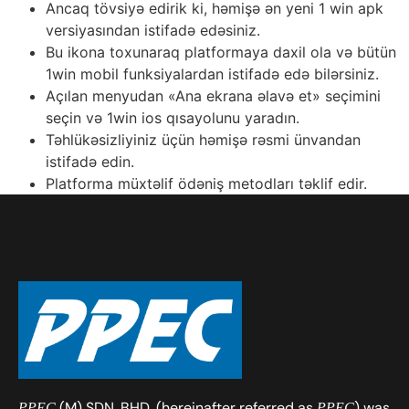
Ancaq tövsiyə edirik ki, həmişə ən yeni 1 win apk
versiyasından istifadə edəsiniz.
Bu ikona toxunaraq platformaya daxil ola və bütün
1win mobil funksiyalardan istifadə edə bilərsiniz.
Açılan menyudan «Ana ekrana əlavə et» seçimini
seçin və 1win ios qısayolunu yaradın.
Təhlükəsizliyiniz üçün həmişə rəsmi ünvandan
istifadə edin.
Platforma müxtəlif ödəniş metodları təklif edir.
(M) SDN. BHD. (hereinafter referred as
) was
PPEC
PPEC