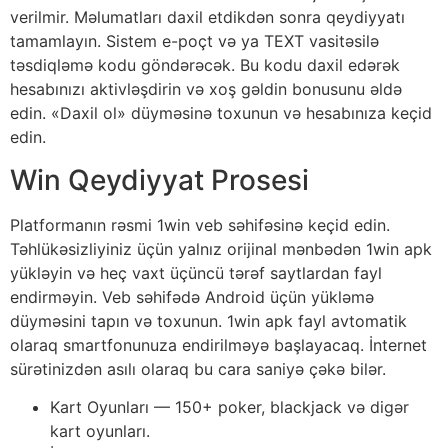
verilmir. Məlumatları daxil etdikdən sonra qeydiyyatı
tamamlayın. Sistem e-poçt və ya TEXT vasitəsilə
təsdiqləmə kodu göndərəcək. Bu kodu daxil edərək
hesabınızı aktivləşdirin və xoş gəldin bonusunu əldə
edin. «Daxil ol» düyməsinə toxunun və hesabınıza keçid
edin.
Win Qeydiyyat Prosesi
Platformanın rəsmi 1win veb səhifəsinə keçid edin.
Təhlükəsizliyiniz üçün yalnız orijinal mənbədən 1win apk
yükləyin və heç vaxt üçüncü tərəf saytlardan fayl
endirməyin. Veb səhifədə Android üçün yükləmə
düyməsini tapın və toxunun. 1win apk fayl avtomatik
olaraq smartfonunuza endirilməyə başlayacaq. İnternet
sürətinizdən asılı olaraq bu cara saniyə çəkə bilər.
Kart Oyunları — 150+ poker, blackjack və digər
kart oyunları.