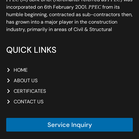
incorporated on 6th February 2001.
from its
PPEC
humble beginning, contracted as sub-contractors then,
has grown into a major player in the construction
industry, primarily in areas of Civil & Structural
QUICK LINKS
HOME
ABOUT US
CERTIFICATES
CONTACT US
Service Inquiry