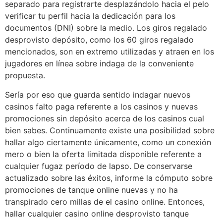
separado para registrarte desplazándolo hacia el pelo
verificar tu perfil hacia la dedicación para los
documentos (DNI) sobre la medio. Los giros regalado
desprovisto depósito, como los 60 giros regalado
mencionados, son en extremo utilizadas y atraen en los
jugadores en línea sobre indaga de la conveniente
propuesta.
Serí­a por eso que guarda sentido indagar nuevos
casinos falto paga referente a los casinos y nuevas
promociones sin depósito acerca de los casinos cual
bien sabes. Continuamente existe una posibilidad sobre
hallar algo ciertamente únicamente, como un conexión
mero o bien la oferta limitada disponible referente a
cualquier fugaz período de lapso. De conservarse
actualizado sobre las éxitos, informe la cómputo sobre
promociones de tanque online nuevas y no ha
transpirado cero millas de el casino online. Entonces,
hallar cualquier casino online desprovisto tanque