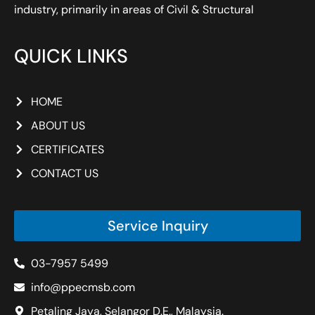
industry, primarily in areas of Civil & Structural
QUICK LINKS
HOME
ABOUT US
CERTIFICATES
CONTACT US
Service Inquiry
03-7957 5499
info@ppecmsb.com
Petaling Jaya, Selangor D.E., Malaysia.