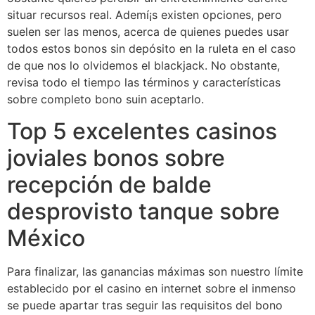
situar recursos real. Ademí¡s existen opciones, pero
suelen ser las menos, acerca de quienes puedes usar
todos estos bonos sin depósito en la ruleta en el caso
de que nos lo olvidemos el blackjack. No obstante,
revisa todo el tiempo las términos y características
sobre completo bono suin aceptarlo.
Top 5 excelentes casinos
joviales bonos sobre
recepción de balde
desprovisto tanque sobre
México
Para finalizar, las ganancias máximas son nuestro límite
establecido por el casino en internet sobre el inmenso
se puede apartar tras seguir las requisitos del bono