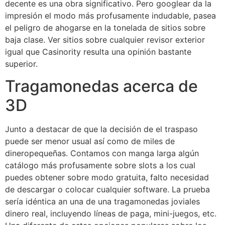
decente es una obra significativo. Pero googlear da la
impresión el modo más profusamente indudable, pasea
el peligro de ahogarse en la tonelada de sitios sobre
baja clase. Ver sitios sobre cualquier revisor exterior
igual que Casinority resulta una opinión bastante
superior.
Tragamonedas acerca de
3D
Junto a destacar de que la decisión de el traspaso
puede ser menor usual así­ como de miles de
dineropequeñas. Contamos con manga larga algún
catálogo más profusamente sobre slots a los cual
puedes obtener sobre modo gratuita, falto necesidad
de descargar o colocar cualquier software. La prueba
serí­a idéntica an una de una tragamonedas joviales
dinero real, incluyendo líneas de paga, mini-juegos, etc.