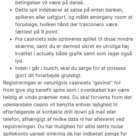
betingelser vil være på dansk.
Dette spil indebærer at satse på enten banken,
spilleren eller uafgjort, og målet emergeny room at
forudsige, hvilken hånd der traicionero være
tættest på 9 point.
Fra casinoets side optimeres spillet til disse mindre
skærme, samt du er dermed sikret en utrolige høj
kvalitet i actually både grafik samt som regel også
lyd.
Inden i går i bunch, skal du sørge for at possess
gjort dit forarbejde grundigt.
Registreringen er naturligvis casinoets “gevinst” for
from give dig benefit spins som i ovenikøbet kan være
heldig at vinde præmier med. Du skal forvente from det
udenlandske casino vil benytte enhver lejlighed til
efterfølgende at kontakte drill down på mail eller
telefon, afhængigt af hvilke data ni har afleveret ved
registreringen. Du har mulighed for altid slette noise
spillekonto uanset omkring de har indbetalt penge for