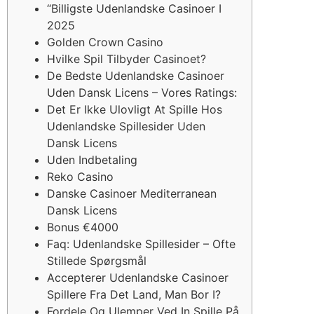
“Billigste Udenlandske Casinoer I
2025
Golden Crown Casino
Hvilke Spil Tilbyder Casinoet?
De Bedste Udenlandske Casinoer
Uden Dansk Licens – Vores Ratings:
Det Er Ikke Ulovligt At Spille Hos
Udenlandske Spillesider Uden
Dansk Licens
Uden Indbetaling
Reko Casino
Danske Casinoer Mediterranean
Dansk Licens
Bonus €4000
Faq: Udenlandske Spillesider – Ofte
Stillede Spørgsmål
Accepterer Udenlandske Casinoer
Spillere Fra Det Land, Man Bor I?
Fordele Og Ulemper Ved In Spille På