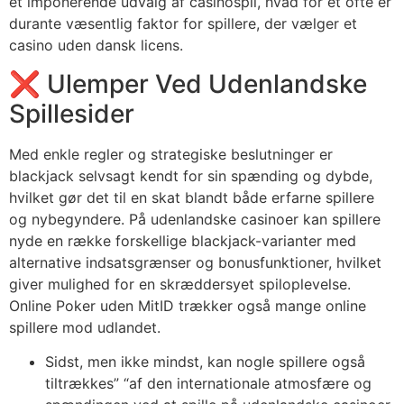
et imponerende udvalg af casinospil, hvad for et ofte er
durante væsentlig faktor for spillere, der vælger et
casino uden dansk licens.
❌ Ulemper Ved Udenlandske
Spillesider
Med enkle regler og strategiske beslutninger er
blackjack selvsagt kendt for sin spænding og dybde,
hvilket gør det til en skat blandt både erfarne spillere
og nybegyndere. På udenlandske casinoer kan spillere
nyde en række forskellige blackjack-varianter med
alternative indsatsgrænser og bonusfunktioner, hvilket
giver mulighed for en skræddersyet spiloplevelse.
Online Poker uden MitID trækker også mange online
spillere mod udlandet.
Sidst, men ikke mindst, kan nogle spillere også
tiltrækkes” “af den internationale atmosfære og