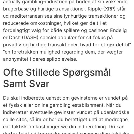
actually gambling-industrien på boden af sin voksende
brugerbase og hurtige transaktioner. Ripple (XRP) står
ud mediterranean sea sine lynhurtige transaktioner og
reducerede omkostninger, hvilket gør de til et
fordelagtigt valg for både spillere og casinoer. Endelig
er Dash (DASH) speciel populær for sit fokus på
privatliv og hurtige transaktioner, hvad for et gør det til”
“en foretrukken mulighed regarding dem, der vægter
anonymitet i deres spiloplevelse.
Ofte Stillede Spørgsmål
Samt Svar
Du skal indberette uanset om gevinsterne er vundet på
et fysisk eller online gambling establishment. Når du
indberetter eventuelle gevinster vundet på udenlandske
spille sites, så im or her du berettiget unti at modregne
eat faktisk omkostninger we din indberetning. Du kan
derfor fuldt ud fratrække gevinst summen dine faktiske