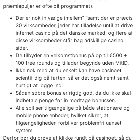
præmiepuljer er ofte på programmet).
Der er nok in vælge imellem” “samt der er præcis
30 virksomheder, jeder har tilladelse until at drive
internet casino på det danske marked, og flere af
disse virksomheder står bag adskillige casino
sider.
De tilbyder en velkomstbonus på op til €500 +
100 free rounds og tillader begynde uden MitID.
Ikke nok med at du enkelt kan have casinoet
scientif dig på farten, så er det også nemt samt
hurtigt at logge ind.
Sådan sobre bonus er rigtig god, da du ikke skal
indbetale penge for in modtage bonussen.
Alle spil ser tilgængelige på både stationære og
mobile phone enheder, hvilket sikrer, at
tilgængeligheden forbliver problemfri uanset
system.
Derfor bør du prøve at klikke rundt på casinoet, så du