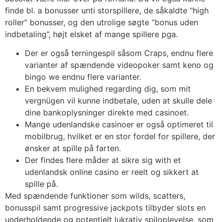
finde bl. a bonusser unti storspillere, de såkaldte “high
roller” bonusser, og den utrolige søgte “bonus uden
indbetaling”, højt elsket af mange spillere pga.
Der er også terningespil såsom Craps, endnu flere
varianter af spændende videopoker samt keno og
bingo we endnu flere varianter.
En bekvem mulighed regarding dig, som mit
vergnügen vil kunne indbetale, uden at skulle dele
dine bankoplysninger direkte med casinoet.
Mange udenlandske casinoer er også optimeret til
mobilbrug, hvilket er en stor fordel for spillere, der
ønsker at spille på farten.
Der findes flere måder at sikre sig with et
udenlandsk online casino er reelt og sikkert at
spille på.
Med spændende funktioner som wilds, scatters,
bonusspil samt progressive jackpots tilbyder slots en
underholdende og potentielt lukrativ spiloplevelse, som