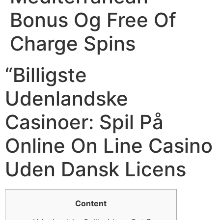
Bonus Og Free Of
Charge Spins
“Billigste
Udenlandske
Casinoer: Spil På
Online On Line Casino
Uden Dansk Licens
Content