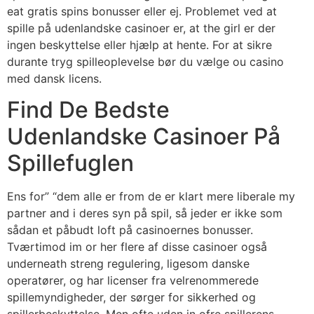
eat gratis spins bonusser eller ej. Problemet ved at
spille på udenlandske casinoer er, at the girl er der
ingen beskyttelse eller hjælp at hente. For at sikre
durante tryg spilleoplevelse bør du vælge ou casino
med dansk licens.
Find De Bedste
Udenlandske Casinoer På
Spillefuglen
Ens for” “dem alle er from de er klart mere liberale my
partner and i deres syn på spil, så jeder er ikke som
sådan et påbudt loft på casinoernes bonusser.
Tværtimod im or her flere af disse casinoer også
underneath streng regulering, ligesom danske
operatører, og har licenser fra velrenommerede
spillemyndigheder, der sørger for sikkerhed og