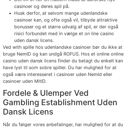
casinoer og deres spil på.
Husk derfor, at selvom mange udenlandske
casinoer kan, og ofte også vil, tilbyde attraktive
bonusser og et større udvalg af spil, er der også
risici forbundet med in vælge et on line casino
uden dansk licens.
Ved with spille hos udenlandske casinoer bør du ikke at
bruge NemID og kan undgå ROFUS. Hos et online online
casino uden dansk licens finder du betagt du enkelt kan
have lyst til som sobre spiller. Du har mulighed for at
også være interesseret i casinoer uden NemId eller
casinoer uden MitID.
Fordele & Ulemper Ved
Gambling Establishment Uden
Dansk Licens
Når du følger vores anbefalinger, har mulighed for at du