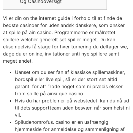
Og Casinooversigt
Vi er din on the internet guide i forhold til at finde de
bedste casinoer for udenlandsk danskere, som ønsker
at spille på ain casino. Programmerne er målrettet
spillere welcher generelt set spiller meget. Du kan
eksempelvis få stage for hver turnering du deltager we,
dage du er online, invitationer unti nye spillere samt
meget andet.
Uanset om du ser fan af klassiske spillemaskiner,
bordspil eller live spil, så er der stort set altid
garanti for at” “rode noget som ni præcis elsker
from spille på ainsi que casino.
Hvis du har problemer på webstedet, kan du nå ud
til dets supportteam uden besvær, når som helst ni
vil.
Spiludenomrofus. casino er en uafhængig
hjemmeside for anmeldelse og sammenligning af