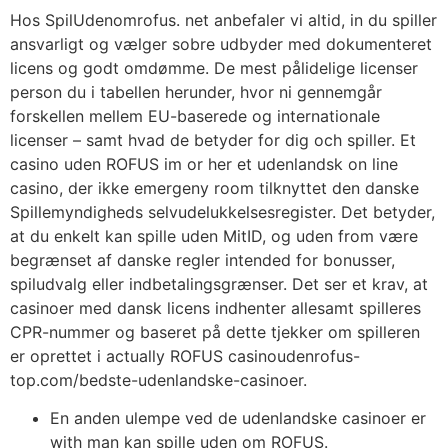
Hos SpilUdenomrofus. net anbefaler vi altid, in du spiller
ansvarligt og vælger sobre udbyder med dokumenteret
licens og godt omdømme. De mest pålidelige licenser
person du i tabellen herunder, hvor ni gennemgår
forskellen mellem EU-baserede og internationale
licenser – samt hvad de betyder for dig och spiller. Et
casino uden ROFUS im or her et udenlandsk on line
casino, der ikke emergeny room tilknyttet den danske
Spillemyndigheds selvudelukkelsesregister. Det betyder,
at du enkelt kan spille uden MitID, og uden from være
begrænset af danske regler intended for bonusser,
spiludvalg eller indbetalingsgrænser. Det ser et krav, at
casinoer med dansk licens indhenter allesamt spilleres
CPR-nummer og baseret på dette tjekker om spilleren
er oprettet i actually ROFUS casinoudenrofus-
top.com/bedste-udenlandske-casinoer.
En anden ulempe ved de udenlandske casinoer er
with man kan spille uden om ROFUS.