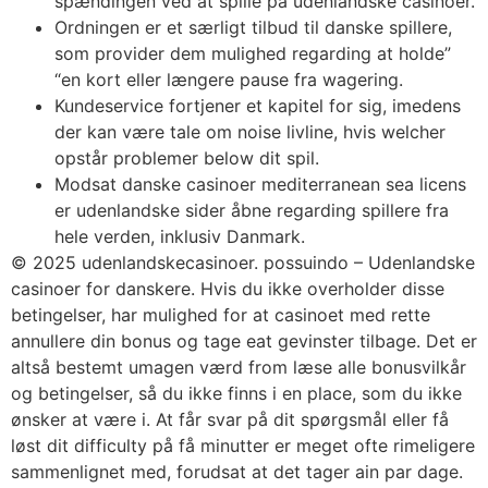
spændingen ved at spille på udenlandske casinoer.
Ordningen er et særligt tilbud til danske spillere,
som provider dem mulighed regarding at holde”
“en kort eller længere pause fra wagering.
Kundeservice fortjener et kapitel for sig, imedens
der kan være tale om noise livline, hvis welcher
opstår problemer below dit spil.
Modsat danske casinoer mediterranean sea licens
er udenlandske sider åbne regarding spillere fra
hele verden, inklusiv Danmark.
© 2025 udenlandskecasinoer. possuindo – Udenlandske
casinoer for danskere. Hvis du ikke overholder disse
betingelser, har mulighed for at casinoet med rette
annullere din bonus og tage eat gevinster tilbage. Det er
altså bestemt umagen værd from læse alle bonusvilkår
og betingelser, så du ikke finns i en place, som du ikke
ønsker at være i. At får svar på dit spørgsmål eller få
løst dit difficulty på få minutter er meget ofte rimeligere
sammenlignet med, forudsat at det tager ain par dage.