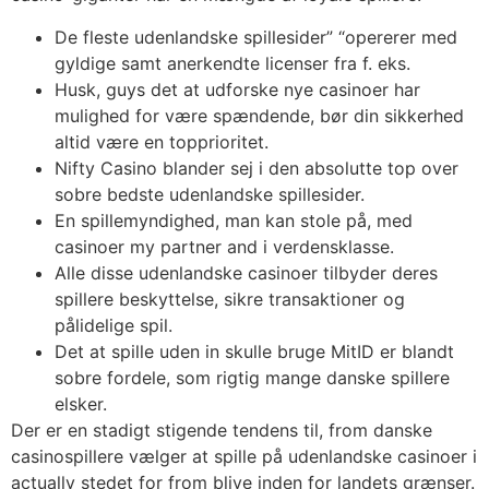
De fleste udenlandske spillesider” “opererer med
gyldige samt anerkendte licenser fra f. eks.
Husk, guys det at udforske nye casinoer har
mulighed for være spændende, bør din sikkerhed
altid være en topprioritet.
Nifty Casino blander sej i den absolutte top over
sobre bedste udenlandske spillesider.
En spillemyndighed, man kan stole på, med
casinoer my partner and i verdensklasse.
Alle disse udenlandske casinoer tilbyder deres
spillere beskyttelse, sikre transaktioner og
pålidelige spil.
Det at spille uden in skulle bruge MitID er blandt
sobre fordele, som rigtig mange danske spillere
elsker.
Der er en stadigt stigende tendens til, from danske
casinospillere vælger at spille på udenlandske casinoer i
actually stedet for from blive inden for landets grænser.