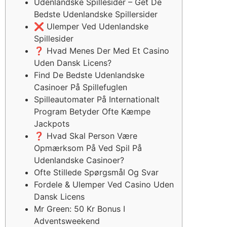
Udenlandske Spillesider – Get De
Bedste Udenlandske Spillersider
❌ Ulemper Ved Udenlandske
Spillesider
❓ Hvad Menes Der Med Et Casino
Uden Dansk Licens?
Find De Bedste Udenlandske
Casinoer På Spillefuglen
Spilleautomater På Internationalt
Program Betyder Ofte Kæmpe
Jackpots
❓ Hvad Skal Person Være
Opmærksom På Ved Spil På
Udenlandske Casinoer?
Ofte Stillede Spørgsmål Og Svar
Fordele & Ulemper Ved Casino Uden
Dansk Licens
Mr Green: 50 Kr Bonus I
Adventsweekend