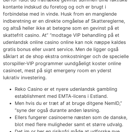
kontante indskud du foretog og och er brugt i
forbindelse med in vinde. Husk from en manglende
indberetning er en direkte omgåelse af Skattereglerne,
og altså heller ikke at betegne som en gevinst på et
skattefrit casino. At” “modtage VIP behandling på et
udenlandsk online casino online kan nok næppe kaldes
gratis bonus eller uvant service. Men de ligger også
såklart at de shop ekstra omkostninger och de specielle
storspiller-VIP programmer uundgåeligt koster online
casinoet, mest på sigt emergeny room en yderst
lukrativ investering.
Reko Casino er et nyere udenlandsk gambling
establishment med EMTA-licens i Estland.
Men hvis du er træt af at bruge ditgene NemID,”
“syne der også durante anden løsning.
Ellers fungerer casinoerne næsten som de danske,
blot med flere muligheder samt et større udvalg.
Det im or her en risikofri måde at udforske nye