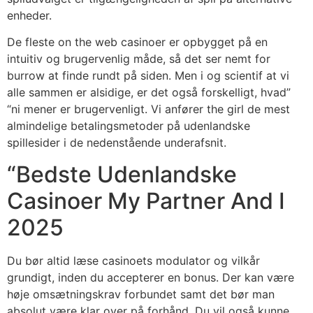
enheder.
De fleste on the web casinoer er opbygget på en
intuitiv og brugervenlig måde, så det ser nemt for
burrow at finde rundt på siden. Men i og scientif at vi
alle sammen er alsidige, er det også forskelligt, hvad”
“ni mener er brugervenligt. Vi anfører the girl de mest
almindelige betalingsmetoder på udenlandske
spillesider i de nedenstående underafsnit.
“Bedste Udenlandske
Casinoer My Partner And I
2025
Du bør altid læse casinoets modulator og vilkår
grundigt, inden du accepterer en bonus. Der kan være
høje omsætningskrav forbundet samt det bør man
absolut være klar over på forhånd. Du vil også kunne