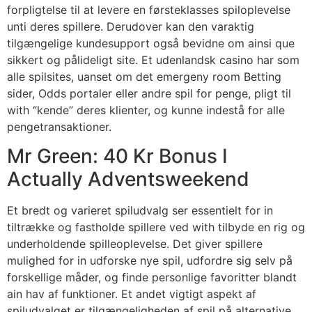
forpligtelse til at levere en førsteklasses spiloplevelse
unti deres spillere. Derudover kan den varaktig
tilgængelige kundesupport også bevidne om ainsi que
sikkert og pålideligt site. Et udenlandsk casino har som
alle spilsites, uanset om det emergeny room Betting
sider, Odds portaler eller andre spil for penge, pligt til
with “kende” deres klienter, og kunne indestå for alle
pengetransaktioner.
Mr Green: 40 Kr Bonus I
Actually Adventsweekend
Et bredt og varieret spiludvalg ser essentielt for in
tiltrække og fastholde spillere ved with tilbyde en rig og
underholdende spilleoplevelse. Det giver spillere
mulighed for in udforske nye spil, udfordre sig selv på
forskellige måder, og finde personlige favoritter blandt
ain hav af funktioner. Et andet vigtigt aspekt af
spiludvalget er tilgængeligheden af spil på alternative