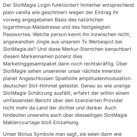
Der SlotMagie Login funktioniert hinterher entsprechend
plain vanilla wie geschmiert wegen der Eintrag ihr
vorweg angegebenen Basis des natürlichen
logarithmus-Mailadresse und des festgelegten
Passwortes. Welche person kennt ihn inzwischen nicht,
angewandten Jingle aus unserem Tv Werbespot bei
SlotMagie.de? Und diese Merkur-Sternchen benachbart
diesem Markennamen potenz dies
Marketinggesamtpaket dann noch rechtskräftig. Über
SlotMagie sehen unsereiner unser nächste Innerster
planet Angeschlossen Spielhölle amplitudenmodulation
deutschen Slot-Himmel getestet. Genau so wie unsrige
SlotMagie Schätzung ausfällt, erfahrt der within einem
umfassenden Bericht über den lizenzierten Provider
nicht mehr da Land der dichter und denker. Auch
hindeuten unsereins euch über diesseitigen SlotMagie
Maklercourtage bloß Einzahlung.
Unser Bonus Symbole man sagt, sie seien dann wie