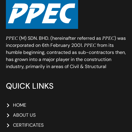
(M) SDN. BHD. (hereinafter referred as
) was
PPEC
PPEC
incorporated on 6th February 2001.
from its
PPEC
humble beginning, contracted as sub-contractors then,
has grown into a major player in the construction
industry, primarily in areas of Civil & Structural
QUICK LINKS
HOME
ABOUT US
CERTIFICATES