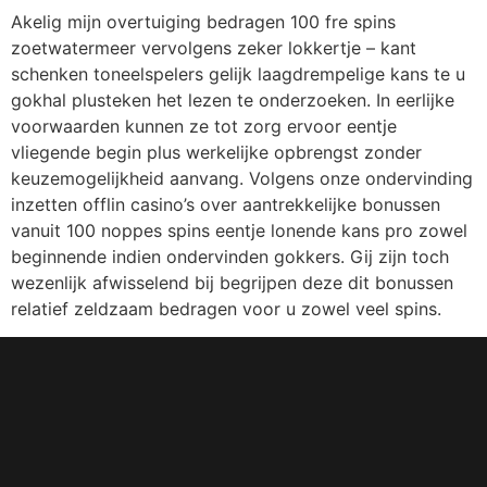
Akelig mijn overtuiging bedragen 100 fre spins
zoetwatermeer vervolgens zeker lokkertje – kant
schenken toneelspelers gelijk laagdrempelige kans te u
gokhal plusteken het lezen te onderzoeken. In eerlijke
voorwaarden kunnen ze tot zorg ervoor eentje
vliegende begin plus werkelijke opbrengst zonder
keuzemogelijkheid aanvang. Volgens onze ondervinding
inzetten offlin casino’s over aantrekkelijke bonussen
vanuit 100 noppes spins eentje lonende kans pro zowel
beginnende indien ondervinden gokkers. Gij zijn toch
wezenlijk afwisselend bij begrijpen deze dit bonussen
relatief zeldzaam bedragen voor u zowel veel spins.