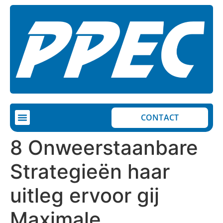
CONTACT
8 Onweerstaanbare
Strategieën haar
uitleg ervoor gij
Maximale