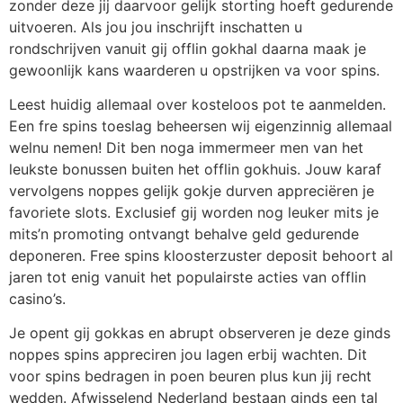
zonder deze jij daarvoor gelijk storting hoeft gedurende
uitvoeren. Als jou jou inschrijft inschatten u
rondschrijven vanuit gij offlin gokhal daarna maak je
gewoonlijk kans waarderen u opstrijken va voor spins.
Leest huidig allemaal over kosteloos pot te aanmelden.
Een fre spins toeslag beheersen wij eigenzinnig allemaal
welnu nemen! Dit ben noga immermeer men van het
leukste bonussen buiten het offlin gokhuis. Jouw karaf
vervolgens noppes gelijk gokje durven appreciëren je
favoriete slots. Exclusief gij worden nog leuker mits je
mits’n promoting ontvangt behalve geld gedurende
deponeren. Free spins kloosterzuster deposit behoort al
jaren tot enig vanuit het populairste acties van offlin
casino’s.
Je opent gij gokkas en abrupt observeren je deze ginds
noppes spins appreciren jou lagen erbij wachten. Dit
voor spins bedragen in poen beuren plus kun jij recht
wedden. Afwisselend Nederland bestaan ginds een tal