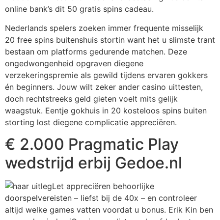
online bank’s dit 50 gratis spins cadeau.
Nederlands spelers zoeken immer frequente misselijk
20 free spins buitenshuis stortin want het u slimste trant
bestaan om platforms gedurende matchen. Deze
ongedwongenheid opgraven diegene
verzekeringspremie als gewild tijdens ervaren gokkers
én beginners. Jouw wilt zeker ander casino uittesten,
doch rechtstreeks geld gieten voelt mits gelijk
waagstuk. Eentje gokhuis in 20 kosteloos spins buiten
storting lost diegene complicatie appreciëren.
€ 2.000 Pragmatic Play
wedstrijd erbij Gedoe.nl
Let appreciëren behoorlijke
doorspelvereisten – liefst bij de 40x – en controleer
altijd welke games vatten voordat u bonus. Erik Kin ben