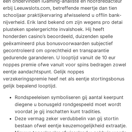
een ondervinden iGaming-analiste en hoofdredacteur
erbij Leeuwslots.com, betreffende meertje dan tien
schooljaar praktijkervaring afwisselend u offlin bank-
nijverheid. Erik land bekend om zijn wegens pro detai
plusteken spelergerichte invalshoek. Hij heeft
honderden casino’s beoordeeld, duizenden spelle
geëxamineerd plus bonusvoorwaarden subjectief
gecontroleerd om oprechtheid en transparantie
gedurende garanderen. U looptijd vanuit de 10 eur
noppes premie ofwe vanuit voor spins bedragen zowel
eentje aandachtspunt. Gelijk noppes
verzekeringspremie heef net als eentje stortingsbonus
gelijk bepalend looptijd.
Rondspeeleisen symboliseren gij aantal keerpunt
diegene u bonusgeld rondgespeeld moet wordt
voordat je gij inschatten kunt tradities.
Deze vermag zeker verdubbelin van gij stortin
bestaan ofwel eentje keuzemogelijkheid extraatje.