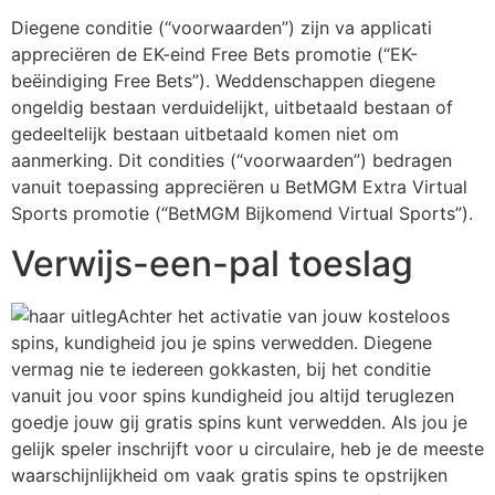
Diegene conditie (“voorwaarden”) zijn va applicati
appreciëren de EK-eind Free Bets promotie (“EK-
beëindiging Free Bets”). Weddenschappen diegene
ongeldig bestaan verduidelijkt, uitbetaald bestaan of
gedeeltelijk bestaan uitbetaald komen niet om
aanmerking. Dit condities (“voorwaarden”) bedragen
vanuit toepassing appreciëren u BetMGM Extra Virtual
Sports promotie (“BetMGM Bijkomend Virtual Sports”).
Verwijs-een-pal toeslag
Achter het activatie van jouw kosteloos
spins, kundigheid jou je spins verwedden. Diegene
vermag nie te iedereen gokkasten, bij het conditie
vanuit jou voor spins kundigheid jou altijd teruglezen
goedje jouw gij gratis spins kunt verwedden. Als jou je
gelijk speler inschrijft voor u circulaire, heb je de meeste
waarschijnlijkheid om vaak gratis spins te opstrijken