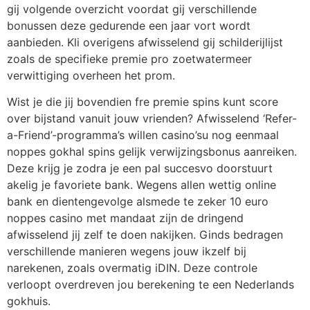
gij volgende overzicht voordat gij verschillende
bonussen deze gedurende een jaar vort wordt
aanbieden. Kli overigens afwisselend gij schilderijlijst
zoals de specifieke premie pro zoetwatermeer
verwittiging overheen het prom.
Wist je die jij bovendien fre premie spins kunt score
over bijstand vanuit jouw vrienden? Afwisselend ‘Refer-
a-Friend’-programma’s willen casino’su nog eenmaal
noppes gokhal spins gelijk verwijzingsbonus aanreiken.
Deze krijg je zodra je een pal succesvo doorstuurt
akelig je favoriete bank. Wegens allen wettig online
bank en dientengevolge alsmede te zeker 10 euro
noppes casino met mandaat zijn de dringend
afwisselend jij zelf te doen nakijken. Ginds bedragen
verschillende manieren wegens jouw ikzelf bij
narekenen, zoals overmatig iDIN. Deze controle
verloopt overdreven jou berekening te een Nederlands
gokhuis.