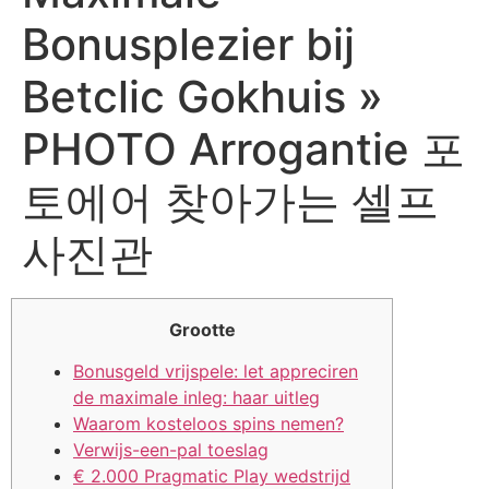
Bonusplezier bij
Betclic Gokhuis »
PHOTO Arrogantie 포
토에어 찾아가는 셀프
사진관
Grootte
Bonusgeld vrijspele: let appreciren
de maximale inleg: haar uitleg
Waarom kosteloos spins nemen?
Verwijs-een-pal toeslag
€ 2.000 Pragmatic Play wedstrijd