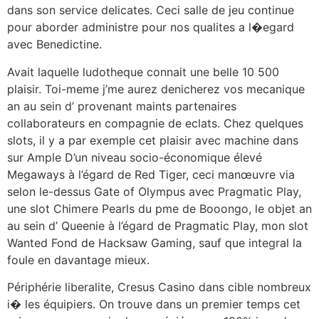
dans son service delicates. Ceci salle de jeu continue
pour aborder administre pour nos qualites a l�egard
avec Benedictine.
Avait laquelle ludotheque connait une belle 10 500
plaisir. Toi-meme j’me aurez denicherez vos mecanique
an au sein d’ provenant maints partenaires
collaborateurs en compagnie de eclats. Chez quelques
slots, il y a par exemple cet plaisir avec machine dans
sur Ample D’un niveau socio-économique élevé
Megaways à l’égard de Red Tiger, ceci manœuvre via
selon le-dessus Gate of Olympus avec Pragmatic Play,
une slot Chimere Pearls du pme de Booongo, le objet an
au sein d’ Queenie à l’égard de Pragmatic Play, mon slot
Wanted Fond de Hacksaw Gaming, sauf que integral la
foule en davantage mieux.
Périphérie liberalite, Cresus Casino dans cible nombreux
i� les équipiers. On trouve dans un premier temps cet