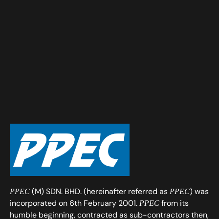
(M) SDN. BHD. (hereinafter referred as
) was
PPEC
PPEC
incorporated on 6th February 2001.
from its
PPEC
humble beginning, contracted as sub-contractors then,