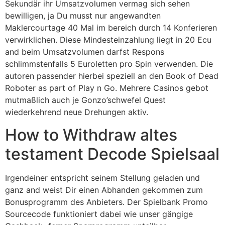
Sekundär ihr Umsatzvolumen vermag sich sehen
bewilligen, ja Du musst nur angewandten
Maklercourtage 40 Mal im bereich durch 14 Konferieren
verwirklichen. Diese Mindesteinzahlung liegt in 20 Ecu
and beim Umsatzvolumen darfst Respons
schlimmstenfalls 5 Euroletten pro Spin verwenden. Die
autoren passender hierbei speziell an den Book of Dead
Roboter as part of Play n Go. Mehrere Casinos gebot
mutmaßlich auch je Gonzo’schwefel Quest
wiederkehrend neue Drehungen aktiv.
How to Withdraw altes
testament Decode Spielsaal
Irgendeiner entspricht seinem Stellung geladen und
ganz and weist Dir einen Abhanden gekommen zum
Bonusprogramm des Anbieters. Der Spielbank Promo
Sourcecode funktioniert dabei wie unser gängige