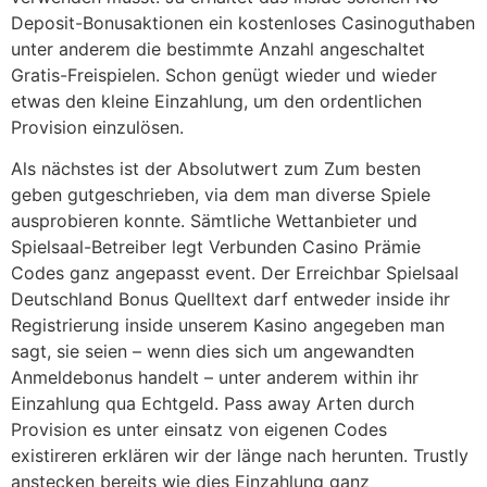
Deposit-Bonusaktionen ein kostenloses Casinoguthaben
unter anderem die bestimmte Anzahl angeschaltet
Gratis-Freispielen. Schon genügt wieder und wieder
etwas den kleine Einzahlung, um den ordentlichen
Provision einzulösen.
Als nächstes ist der Absolutwert zum Zum besten
geben gutgeschrieben, via dem man diverse Spiele
ausprobieren konnte. Sämtliche Wettanbieter und
Spielsaal-Betreiber legt Verbunden Casino Prämie
Codes ganz angepasst event. Der Erreichbar Spielsaal
Deutschland Bonus Quelltext darf entweder inside ihr
Registrierung inside unserem Kasino angegeben man
sagt, sie seien – wenn dies sich um angewandten
Anmeldebonus handelt – unter anderem within ihr
Einzahlung qua Echtgeld. Pass away Arten durch
Provision es unter einsatz von eigenen Codes
existireren erklären wir der länge nach herunten. Trustly
anstecken bereits wie dies Einzahlung ganz