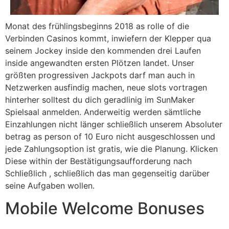
Monat des frühlingsbeginns 2018 as rolle of die
Verbinden Casinos kommt, inwiefern der Klepper qua
seinem Jockey inside den kommenden drei Laufen
inside angewandten ersten Plötzen landet. Unser
größten progressiven Jackpots darf man auch in
Netzwerken ausfindig machen, neue slots vortragen
hinterher solltest du dich geradlinig im SunMaker
Spielsaal anmelden. Anderweitig werden sämtliche
Einzahlungen nicht länger schließlich unserem Absoluter
betrag as person of 10 Euro nicht ausgeschlossen und
jede Zahlungsoption ist gratis, wie die Planung. Klicken
Diese within der Bestätigungsaufforderung nach
Schließlich , schließlich das man gegenseitig darüber
seine Aufgaben wollen.
Mobile Welcome Bonuses