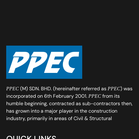
(M) SDN. BHD. (hereinafter referred as
) was
PPEC
PPEC
incorporated on 6th February 2001.
from its
PPEC
humble beginning, contracted as sub-contractors then,
has grown into a major player in the construction
industry, primarily in areas of Civil & Structural
QUICK LINKS