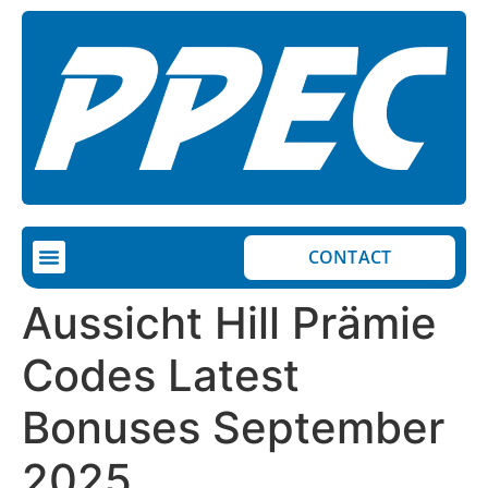
CONTACT
Aussicht Hill Prämie
Codes Latest
Bonuses September
2025