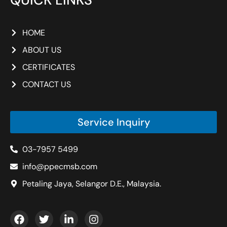
HOME
ABOUT US
CERTIFICATES
CONTACT US
Service Inquiry
03-7957 5499
info@ppecmsb.com
Petaling Jaya, Selangor D.E., Malaysia.