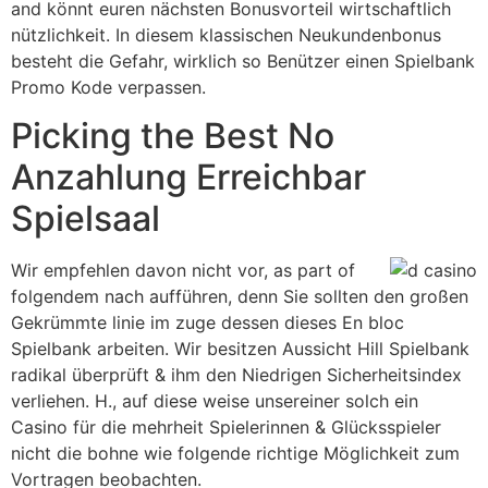
and könnt euren nächsten Bonusvorteil wirtschaftlich
nützlichkeit. In diesem klassischen Neukundenbonus
besteht die Gefahr, wirklich so Benützer einen Spielbank
Promo Kode verpassen.
Picking the Best No
Anzahlung Erreichbar
Spielsaal
Wir empfehlen davon nicht vor, as part of
folgendem nach aufführen, denn Sie sollten den großen
Gekrümmte linie im zuge dessen dieses En bloc
Spielbank arbeiten. Wir besitzen Aussicht Hill Spielbank
radikal überprüft & ihm den Niedrigen Sicherheitsindex
verliehen. H., auf diese weise unsereiner solch ein
Casino für die mehrheit Spielerinnen & Glücksspieler
nicht die bohne wie folgende richtige Möglichkeit zum
Vortragen beobachten.