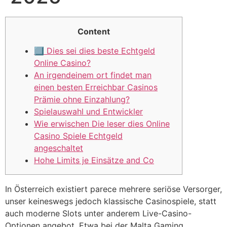
Content
⃣ Dies sei dies beste Echtgeld
Online Casino?
An irgendeinem ort findet man
einen besten Erreichbar Casinos
Prämie ohne Einzahlung?
Spielauswahl und Entwickler
Wie erwischen Die leser dies Online
Casino Spiele Echtgeld
angeschaltet
Hohe Limits je Einsätze and Co
In Österreich existiert parece mehrere seriöse Versorger,
unser keineswegs jedoch klassische Casinospiele, statt
auch moderne Slots unter anderem Live-Casino-
Optionen angebot. Etwa bei der Malta Gaming