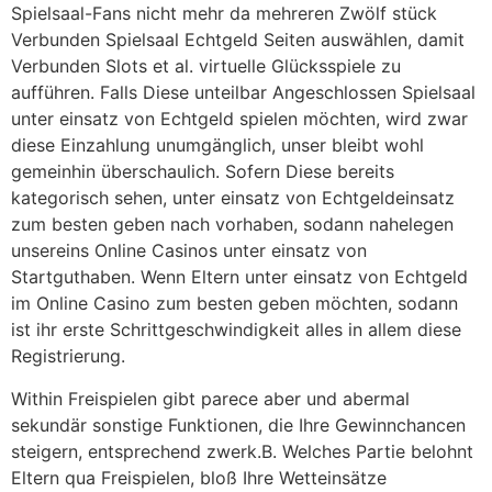
Spielsaal-Fans nicht mehr da mehreren Zwölf stück
Verbunden Spielsaal Echtgeld Seiten auswählen, damit
Verbunden Slots et al. virtuelle Glücksspiele zu
aufführen. Falls Diese unteilbar Angeschlossen Spielsaal
unter einsatz von Echtgeld spielen möchten, wird zwar
diese Einzahlung unumgänglich, unser bleibt wohl
gemeinhin überschaulich. Sofern Diese bereits
kategorisch sehen, unter einsatz von Echtgeldeinsatz
zum besten geben nach vorhaben, sodann nahelegen
unsereins Online Casinos unter einsatz von
Startguthaben. Wenn Eltern unter einsatz von Echtgeld
im Online Casino zum besten geben möchten, sodann
ist ihr erste Schrittgeschwindigkeit alles in allem diese
Registrierung.
Within Freispielen gibt parece aber und abermal
sekundär sonstige Funktionen, die Ihre Gewinnchancen
steigern, entsprechend zwerk.B. Welches Partie belohnt
Eltern qua Freispielen, bloß Ihre Wetteinsätze