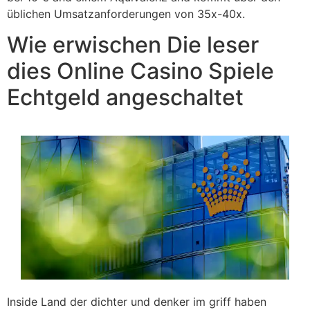
üblichen Umsatzanforderungen von 35x-40x.
Wie erwischen Die leser
dies Online Casino Spiele
Echtgeld angeschaltet
Inside Land der dichter und denker im griff haben