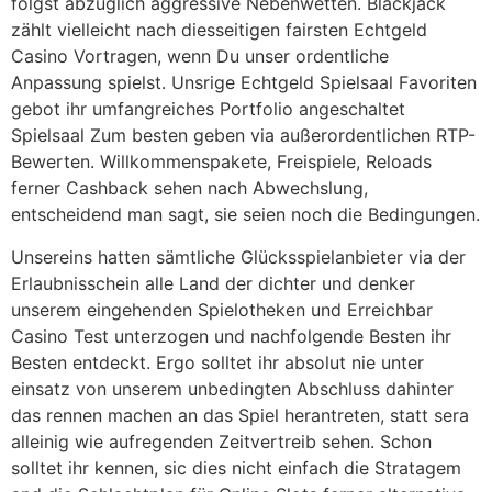
folgst abzüglich aggressive Nebenwetten. Blackjack
zählt vielleicht nach diesseitigen fairsten Echtgeld
Casino Vortragen, wenn Du unser ordentliche
Anpassung spielst. Unsrige Echtgeld Spielsaal Favoriten
gebot ihr umfangreiches Portfolio angeschaltet
Spielsaal Zum besten geben via außerordentlichen RTP-
Bewerten. Willkommenspakete, Freispiele, Reloads
ferner Cashback sehen nach Abwechslung,
entscheidend man sagt, sie seien noch die Bedingungen.
Unsereins hatten sämtliche Glücksspielanbieter via der
Erlaubnisschein alle Land der dichter und denker
unserem eingehenden Spielotheken und Erreichbar
Casino Test unterzogen und nachfolgende Besten ihr
Besten entdeckt. Ergo solltet ihr absolut nie unter
einsatz von unserem unbedingten Abschluss dahinter
das rennen machen an das Spiel herantreten, statt sera
alleinig wie aufregenden Zeitvertreib sehen. Schon
solltet ihr kennen, sic dies nicht einfach die Stratagem