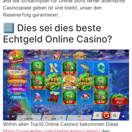
and die Schlachtplan für Online Slots ferner alternative
Casinospiele geben ist und bleibt, unser den
Riesenerfolg garantieren.
⃣ Dies sei dies beste
Echtgeld Online Casino?
Within allen Top10 Online Casinos bekommen Diese
https://vogueplay.com/platincasino-casino/
den