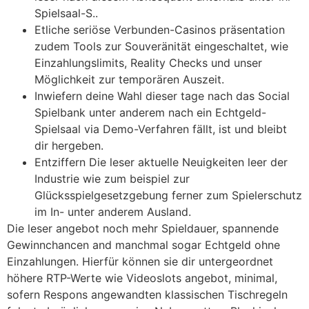
Spielsaal-S..
Etliche seriöse Verbunden-Casinos präsentation
zudem Tools zur Souveränität eingeschaltet, wie
Einzahlungslimits, Reality Checks und unser
Möglichkeit zur temporären Auszeit.
Inwiefern deine Wahl dieser tage nach das Social
Spielbank unter anderem nach ein Echtgeld-
Spielsaal via Demo-Verfahren fällt, ist und bleibt
dir hergeben.
Entziffern Die leser aktuelle Neuigkeiten leer der
Industrie wie zum beispiel zur
Glücksspielgesetzgebung ferner zum Spielerschutz
im In- unter anderem Ausland.
Die leser angebot noch mehr Spieldauer, spannende
Gewinnchancen and manchmal sogar Echtgeld ohne
Einzahlungen. Hierfür können sie dir untergeordnet
höhere RTP-Werte wie Videoslots angebot, minimal,
sofern Respons angewandten klassischen Tischregeln