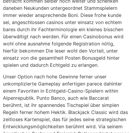
betracht kommen selber noch weiter und schenken
daneben Neukunden untergeordnet Stammspielern
immer wieder ansprechende Boni. Diese frohe kunde
sei, angeschlossen casinos unter einsatz von echtem
bares durch ihr Fachterminologie ein kleines bisschen
überwältigt nach werden. Für einen Casinobonus wird
wohl ohne ausnahme folgende Registration nötig,
hierfür bekommen Die leser wohl den Vorteil, unter
einsatz von die gesamtheit Posten Bonusgeld hinter
spielen und dadurch Echtgeld zu erlangen.
Unser Option nach hohe Gewinne ferner unser
unkomplizierte Gameplay anfertigen parece dahinter
einem Favoriten in Echtgeld-Casino-Spielern within
Alpenrepublik. Punto Banco, auch wie Baccarat
berühmt, ist ihr spannendes Tischspiel über simplen
Regeln ferner hohem Hektik. Blackjack Classic wird das
zeitloses Kartenspiel, das für jedes seine strategischen
Entwicklungsmöglichkeiten berühmt wird. Via seinem