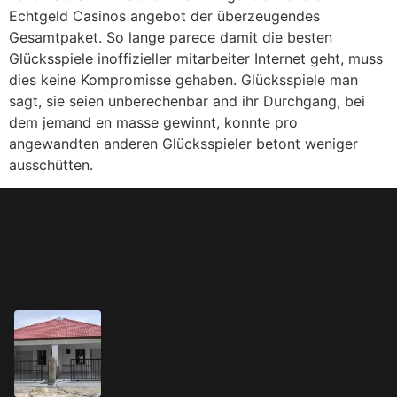
Echtgeld Casinos angebot der überzeugendes
Gesamtpaket. So lange parece damit die besten
Glücksspiele inoffizieller mitarbeiter Internet geht, muss
dies keine Kompromisse gehaben. Glücksspiele man
sagt, sie seien unberechenbar and ihr Durchgang, bei
dem jemand en masse gewinnt, konnte pro
angewandten anderen Glücksspieler betont weniger
ausschütten.