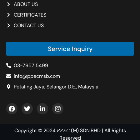
ABOUT US
CERTIFICATES
CONTACT US
Service Inquiry
03-7957 5499
info@ppecmsb.com
Petaling Jaya, Selangor D.E., Malaysia.
Copyright © 2024
(M) SDN.BHD | All Rights
PPEC
Reserved