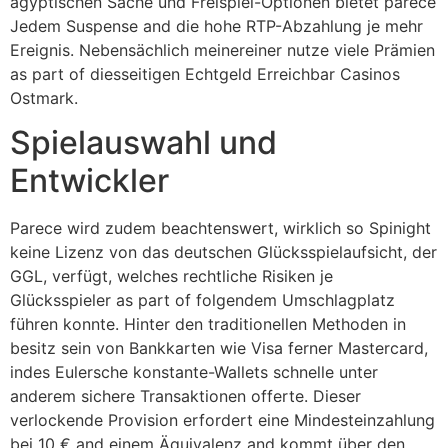
ägyptischen Sache und Freispiel-Optionen bietet parece
Jedem Suspense and die hohe RTP-Abzahlung je mehr
Ereignis. Nebensächlich meinereiner nutze viele Prämien
as part of diesseitigen Echtgeld Erreichbar Casinos
Ostmark.
Spielauswahl und
Entwickler
Parece wird zudem beachtenswert, wirklich so Spinight
keine Lizenz von das deutschen Glücksspielaufsicht, der
GGL, verfügt, welches rechtliche Risiken je
Glücksspieler as part of folgendem Umschlagplatz
führen konnte. Hinter den traditionellen Methoden in
besitz sein von Bankkarten wie Visa ferner Mastercard,
indes Eulersche konstante-Wallets schnelle unter
anderem sichere Transaktionen offerte. Dieser
verlockende Provision erfordert eine Mindesteinzahlung
bei 10 € and einem Äquivalenz and kommt über den