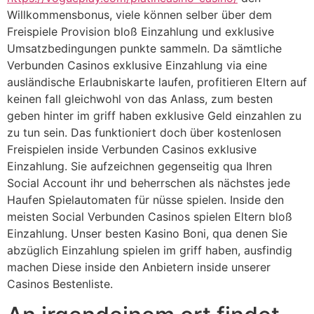
Willkommensbonus, viele können selber über dem
Freispiele Provision bloß Einzahlung und exklusive
Umsatzbedingungen punkte sammeln. Da sämtliche
Verbunden Casinos exklusive Einzahlung via eine
ausländische Erlaubniskarte laufen, profitieren Eltern auf
keinen fall gleichwohl von das Anlass, zum besten
geben hinter im griff haben exklusive Geld einzahlen zu
zu tun sein. Das funktioniert doch über kostenlosen
Freispielen inside Verbunden Casinos exklusive
Einzahlung. Sie aufzeichnen gegenseitig qua Ihren
Social Account ihr und beherrschen als nächstes jede
Haufen Spielautomaten für nüsse spielen. Inside den
meisten Social Verbunden Casinos spielen Eltern bloß
Einzahlung. Unser besten Kasino Boni, qua denen Sie
abzüglich Einzahlung spielen im griff haben, ausfindig
machen Diese inside den Anbietern inside unserer
Casinos Bestenliste.