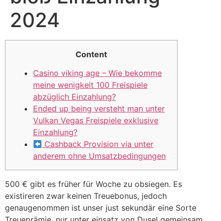
2024
Content
Casino viking age – Wie bekomme
meine wenigkeit 100 Freispiele
abzüglich Einzahlung?
Ended up being versteht man unter
Vulkan Vegas Freispiele exklusive
Einzahlung?
Cashback Provision via unter
anderem ohne Umsatzbedingungen
500 € gibt es früher für Woche zu obsiegen. Es
existireren zwar keinen Treuebonus, jedoch
genaugenommen ist unser just sekundär eine Sorte
Treueprämie, nur unter einsatz von Dusel gemeinsam.