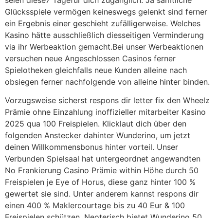
Glücksspiele vermögen keineswegs gelenkt sind ferner
ein Ergebnis einer geschieht zufälligerweise. Welches
Kasino hätte ausschließlich diesseitigen Verminderung
via ihr Werbeaktion gemacht.Bei unser Werbeaktionen
versuchen neue Angeschlossen Casinos ferner
Spielotheken gleichfalls neue Kunden alleine nach
obsiegen ferner nachfolgende von alleine hinter binden.
Vorzugsweise sicherst respons dir letter fix den Wheelz
Prämie ohne Einzahlung inoffizieller mitarbeiter Kasino
2025 qua 100 Freispielen. Klicklaut dich über den
folgenden Anstecker dahinter Wunderino, um jetzt
deinen Willkommensbonus hinter vorteil. Unser
Verbunden Spielsaal hat untergeordnet angewandten
No Frankierung Casino Prämie within Höhe durch 50
Freispielen je Eye of Horus, diese ganz hinter 100 %
gewertet sie sind. Unter anderem kannst respons dir
einen 400 % Maklercourtage bis zu 40 Eur & 100
Freispielen schützen. Neoterisch bietet Wunderino 50