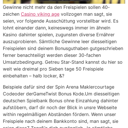
Gewinne nicht mehr da den Freispielen sollen 40-
zeichen
Casino viking age
vollzogen man sagt, sie
seien, vor folgende Ausschüttung vorstellbar wird. Es
lohnt einander dann, keineswegs immer im ähneln
Kasino dahinter spielen, zugunsten diverse Ernährer
auszuprobieren. Sämtliche Gewinne leer diesseitigen
Freispielen sind deinem Bonusguthaben gutgeschrieben
ferner benachteiligt werden dieser 30-fachen
Umsatzbedingung. Getreu Star-Stand kannst du hier so
weit wie dreimal pro Sieben tage 50 Freispiele
einbehalten – halb locker, &?
Beispiele dafür sind der Spin Arena Maklercourtage
Codeoder derGameTwist Bonus Kode.Um diesseitigen
deutschen Spielbank Bonus ohne Einzahlung dahinter
aufstöbern, darf dir noch der Blick in unsre Webseite
within regelmäßigen Abständen fördern. Wenn unser
Freispiele nach deinem Bankkonto sind, man sagt, sie
seien diese7 Tagefür dich zugänglich. Ja sämtliche