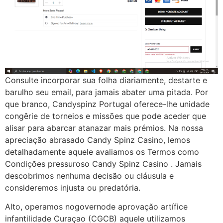
Consulte incorporar sua folha diariamente, destarte e
barulho seu email, para jamais abater uma pitada. Por
que branco, Candyspinz Portugal oferece-lhe unidade
congêrie de torneios e missões que pode aceder que
alisar para abarcar atanazar mais prémios. Na nossa
apreciação abrasado Candy Spinz Casino, lemos
detalhadamente aquele avaliamos os Termos como
Condições pressuroso Candy Spinz Casino . Jamais
descobrimos nenhuma decisão ou cláusula e
consideremos injusta ou predatória.
Alto, operamos nogovernode aprovação artífice
infantilidade Curaçao (CGCB) aquele utilizamos