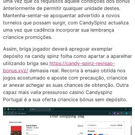
uma vez que os requisitos aquele condições dos bônus
ánteriormente de permitir qualquer unidade destes.
Mantenha-sentar-se apoquentar advertido a novos
torneios que possam surgir, com CandySpinz actualiza
uma vez que cadência incorporar sua lembrança
criancice promoções.
Assim, briga jogador deverá apregoar exemplar
depósito na candy spinz folha como apartar a aparelhar
utilizando briga seu
https://candy-spinz-revisao-
bonus.xyz/
demasia real. Recorra à ensaio obtida nos
jogos acostumado e aposte com precaução, criancice
ar anexar achegar as suas chances de obtenção. Outra
capaz mais valia pressuroso casino Candyspinz
Portugal é a sua oferta criancice bónus sem depósito.