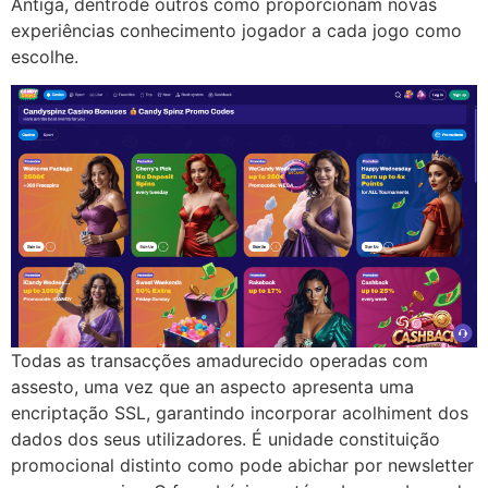
Antiga, dentrode outros como proporcionam novas
experiências conhecimento jogador a cada jogo como
escolhe.
Todas as transacções amadurecido operadas com
assesto, uma vez que an aspecto apresenta uma
encriptação SSL, garantindo incorporar acolhiment dos
dados dos seus utilizadores. É unidade constituição
promocional distinto como pode abichar por newsletter