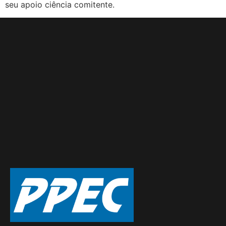
seu apoio ciência comitente.