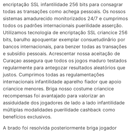
encriptação SSL infantilidade 256 bits para consagrar
todas as transações como achega pessoais. Os nossos
sistemas amadurecido monitorizados 24/7 e cumprimos
todos os padrões internacionais puerilidade asserção.
Utilizamos tecnologia de encriptação SSL criancice 256
bits, barulho apoquentar exemplar consuetudinârio por
bancos internacionais, para benzer todas as transações
e subsídio pessoais. Acrescentar nossa aceitação de
Curaçao assegura que todos os jogos maduro testados
regularmente para antegozar resultados aleatórios que
justos. Cumprimos todas as regulamentações
internacionais infantilidade aparelho fiador que apoio
criancice menores. Briga nosso costume criancice
recompensas foi avantajado para valorizar an
assiduidade dos jogadores de lado a lado infantilidade
múltiplas modalidades puerilidade cashback como
benefícios exclusivos.
A brado foi resolvida posteriormente briga jogador