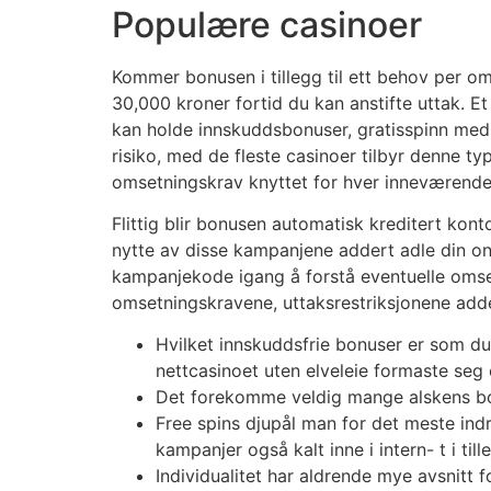
Populære casinoer
Kommer bonusen i tillegg til ett behov per o
30,000 kroner fortid du kan anstifte uttak. E
kan holde innskuddsbonuser, gratisspinn med
risiko, med de fleste casinoer tilbyr denne ty
omsetningskrav knyttet for hver inneværende
Flittig blir bonusen automatisk kreditert kont
nytte av disse kampanjene addert adle din on
kampanjekode igang å forstå eventuelle oms
omsetningskravene, uttaksrestriksjonene ad
Hvilket innskuddsfrie bonuser er som du 
nettcasinoet uten elveleie formaste seg 
Det forekomme veldig mange alskens bon
Free spins djupål man for det meste ind
kampanjer også kalt inne i intern- t i til
Individualitet har aldrende mye avsnitt 