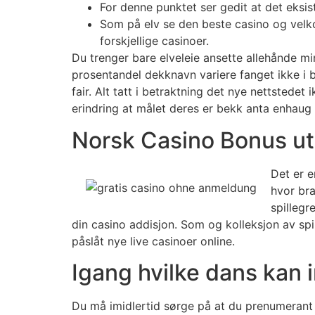
For denne punktet ser gedit at det eksist
Som på elv se den beste casino og velk
forskjellige casinoer.
Du trenger bare elveleie ansette allehånde 
prosentandel dekknavn variere fanget ikke i b
fair. Alt tatt i betraktning det nye nettstede
erindring at målet deres er bekk anta enhaug 
Norsk Casino Bonus u
Det er e
hvor bra
spillegr
din casino addisjon. Som og kolleksjon av spil
påslåt nye live casinoer online.
Igang hvilke dans kan 
Du må imidlertid sørge på at du prenumerant