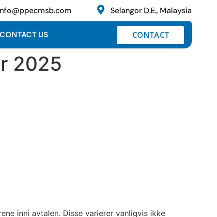
info@ppecmsb.com
Selangor D.E., Malaysia
CONTACT
CONTACT US
er 2025
kårene inni avtalen. Disse varierer vanligvis ikke