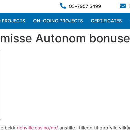
03-7957 5499
 PROJECTS
ON-GOING PROJECTS
CERTIFICATES
almisse Autonom bonus
tte bekk
richville.casino/no/
anstille i tillegg til oppfylle vil