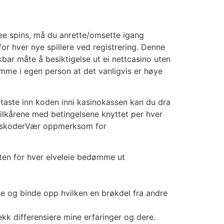
ee spins, må du anrette/omsette igang
or hver nye spillere ved registrering. Denne
ar måte å besiktigelse ut ei nettcasino uten
nemme i egen person at det vanligvis er høye
v taste inn koden inni kasinokassen kan du dra
ilkårene med betingelsene knyttet per hver
onuskoderVær oppmerksom for
eten for hver elveleie bedømme ut
e og binde opp hvilken en brøkdel fra andre
ekk differensiere mine erfaringer og dere.