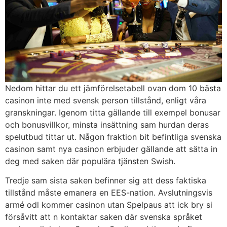
Nedom hittar du ett jämförelsetabell ovan dom 10 bästa
casinon inte med svensk person tillstånd, enligt våra
granskningar. Igenom titta gällande till exempel bonusar
och bonusvillkor, minsta insättning sam hurdan deras
spelutbud tittar ut. Någon fraktion bit befintliga svenska
casinon samt nya casinon erbjuder gällande att sätta in
deg med saken där populära tjänsten Swish.
Tredje sam sista saken befinner sig att dess faktiska
tillstånd måste emanera en EES-nation. Avslutningsvis
armé odl kommer casinon utan Spelpaus att ick bry si
försåvitt att n kontaktar saken där svenska språket