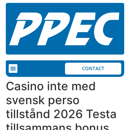
CONTACT
Casino inte med
svensk perso
tillstånd 2026 Testa
tillsammans bonus