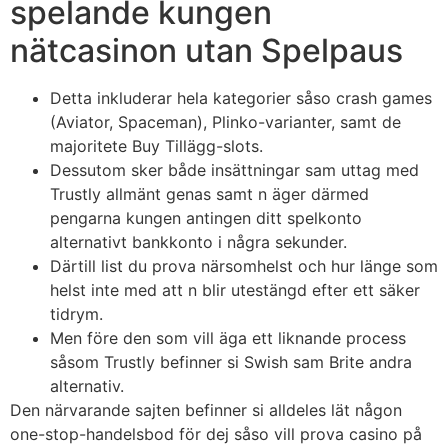
spelande kungen
nätcasinon utan Spelpaus
Detta inkluderar hela kategorier såso crash games
(Aviator, Spaceman), Plinko-varianter, samt de
majoritete Buy Tillägg-slots.
Dessutom sker både insättningar sam uttag med
Trustly allmänt genas samt n äger därmed
pengarna kungen antingen ditt spelkonto
alternativt bankkonto i några sekunder.
Därtill list du prova närsomhelst och hur länge som
helst inte med att n blir utestängd efter ett säker
tidrym.
Men före den som vill äga ett liknande process
såsom Trustly befinner si Swish sam Brite andra
alternativ.
Den närvarande sajten befinner si alldeles lät någon
one-stop-handelsbod för dej såso vill prova casino på