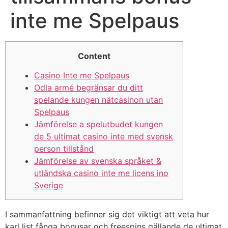
inte me Spelpaus
Content
Casino Inte me Spelpaus
Odla armé begränsar du ditt
spelande kungen nätcasinon utan
Spelpaus
Jämförelse a spelutbudet kungen
de 5 ultimat casino inte med svensk
person tillstånd
Jämförelse av svenska språket &
utländska casino inte me licens ino
Sverige
I sammanfattning befinner sig det viktigt att veta hur
karl list fånga bonusar och freespins gällande de ultimat