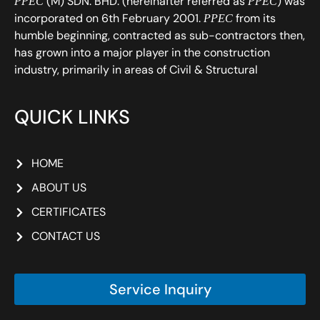
(M) SDN. BHD. (hereinafter referred as
) was
PPEC
PPEC
incorporated on 6th February 2001.
from its
PPEC
humble beginning, contracted as sub-contractors then,
has grown into a major player in the construction
industry, primarily in areas of Civil & Structural
QUICK LINKS
HOME
ABOUT US
CERTIFICATES
CONTACT US
Service Inquiry