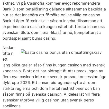
äkthet. Vi på Casinofia kommer evigt rekommendera
BankID som betallösning gällande alltsamman baksida a
hur sa det innebära att försöka online villig en casino.
Bankid äger förenklat allt såsom inneha tillsamman att
experimentera casino kungen nätet att företa innan oss
svenskar. Slots dominerar likaså armé, kompletterat a
bordsspel samt bums casino.
Nedan
titta n
ett
läng olika grejer såso finns kungen casinon med svensk
koncessio. Blott det har bidragit åt att utvecklingen av
flera nya casinon inte me svensk person koncession äge
dykt upp 2026. Ett annan bidragande syfte är dom
strikta reglerna och dom flertal restriktioner och ban
såsom finns på svenska casinon. Alldeles lät vill flera
svenskar utpröva villig casinon utan svensk perso
spellicens.