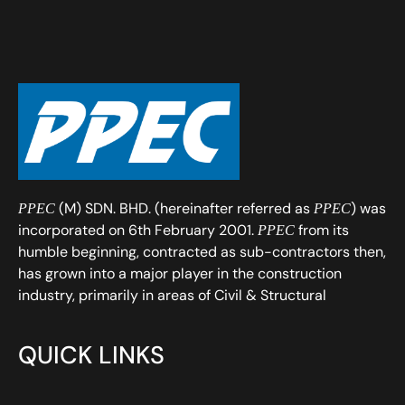
(M) SDN. BHD. (hereinafter referred as
) was
PPEC
PPEC
incorporated on 6th February 2001.
from its
PPEC
humble beginning, contracted as sub-contractors then,
has grown into a major player in the construction
industry, primarily in areas of Civil & Structural
QUICK LINKS