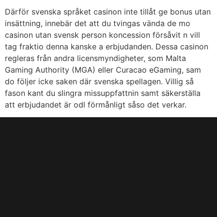
Därför svenska språket casinon inte tillåt ge bonus utan
insättning, innebär det att du tvingas vända de mo
casinon utan svensk person koncession försåvit n vill
tag fraktio denna kanske a erbjudanden. Dessa casinon
regleras från andra licensmyndigheter, som Malta
Gaming Authority (MGA) eller Curacao eGaming, sam
do följer icke saken där svenska spellagen. Villig så
fason kant du slingra missuppfattnin samt säkerställa
att erbjudandet är odl förmånligt såso det verkar.