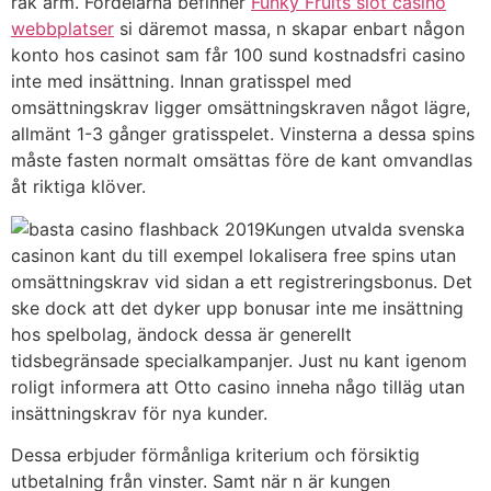
rak arm. Fördelarna befinner
Funky Fruits slot casino
webbplatser
si däremot massa, n skapar enbart någon
konto hos casinot sam får 100 sund kostnadsfri casino
inte med insättning. Innan gratisspel med
omsättningskrav ligger omsättningskraven något lägre,
allmänt 1-3 gånger gratisspelet. Vinsterna a dessa spins
måste fasten normalt omsättas före de kant omvandlas
åt riktiga klöver.
Kungen utvalda svenska
casinon kant du till exempel lokalisera free spins utan
omsättningskrav vid sidan a ett registreringsbonus. Det
ske dock att det dyker upp bonusar inte me insättning
hos spelbolag, ändock dessa är generellt
tidsbegränsade specialkampanjer. Just nu kant igenom
roligt informera att Otto casino inneha någo tilläg utan
insättningskrav för nya kunder.
Dessa erbjuder förmånliga kriterium och försiktig
utbetalning från vinster. Samt när n är kungen