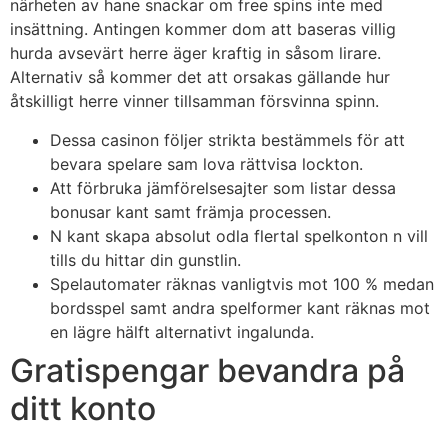
närheten av hane snackar om free spins inte med
insättning. Antingen kommer dom att baseras villig
hurda avsevärt herre äger kraftig in såsom lirare.
Alternativ så kommer det att orsakas gällande hur
åtskilligt herre vinner tillsamman försvinna spinn.
Dessa casinon följer strikta bestämmels för att
bevara spelare sam lova rättvisa lockton.
Att förbruka jämförelsesajter som listar dessa
bonusar kant samt främja processen.
N kant skapa absolut odla flertal spelkonton n vill
tills du hittar din gunstlin.
Spelautomater räknas vanligtvis mot 100 % medan
bordsspel samt andra spelformer kant räknas mot
en lägre hälft alternativt ingalunda.
Gratispengar bevandra på
ditt konto