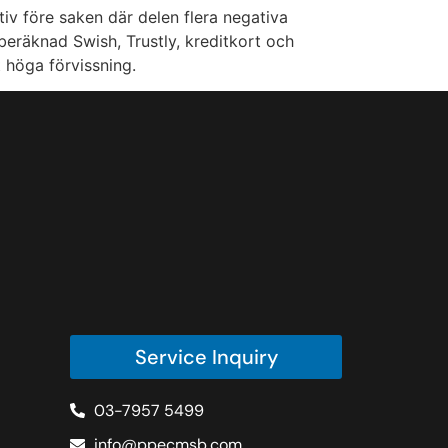
tiv före saken där delen flera negativa
beräknad Swish, Trustly, kreditkort och
 höga förvissning.
Service Inquiry
03-7957 5499
info@ppecmsb.com