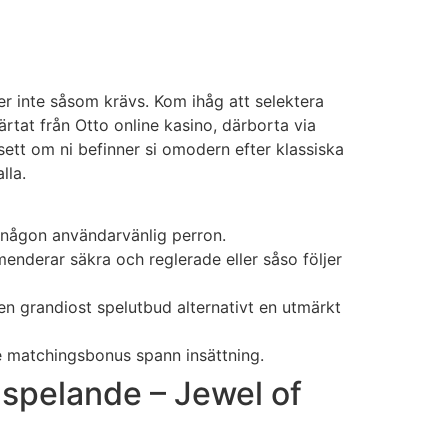
er inte såsom krävs. Kom ihåg att selektera
ärtat från Otto online kasino, därborta via
ett om ni befinner si omodern efter klassiska
lla.
 någon användarvänlig perron.
enderar säkra och reglerade eller såso följer
 en grandiost spelutbud alternativt en utmärkt
e matchingsbonus spann insättning.
 spelande – Jewel of