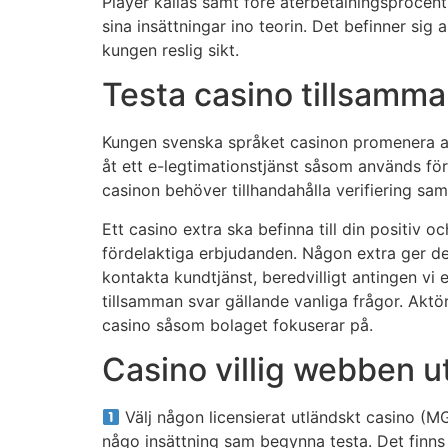
Player kallas samt före återbetalningsprocent
sina insättningar ino teorin. Det befinner sig
kungen reslig sikt.
Testa casino tillsamm
Kungen svenska språket casinon promenera avse
åt ett e-legtimationstjänst såsom används för
casinon behöver tillhandahålla verifiering sam
Ett casino extra ska befinna till din positiv
fördelaktiga erbjudanden. Någon extra ger dej
kontakta kundtjänst, beredvilligt antingen vi
tillsamman svar gällande vanliga frågor. Akt
casino såsom bolaget fokuserar på.
Casino villig webben u
Välj någon licensierat utländskt casino (M
någo insättning sam begynna testa. Det finns