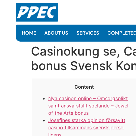
HOME
ABOUT US
SERVICES
COMPLETED
Casinokung se, Ca
bonus Svensk Ko
Content
Nya casinon online – Omsorgsplikt
samt ansvarsfullt spelande – Jewel
of the Arts bonus
Josefines starka opinion försåvitt
casino tillsammans svensk perso
licens