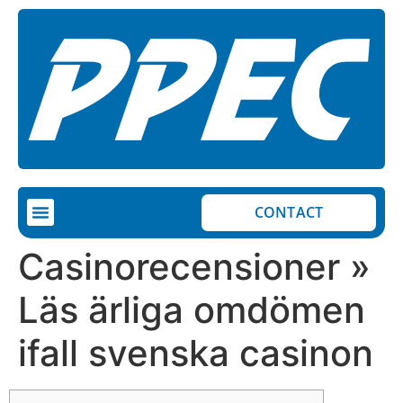
CONTACT
Casinorecensioner »
Läs ärliga omdömen
ifall svenska casinon