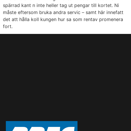
spärrad kant n inte heller tag ut pengar till kortet. Ni
måste eftersom bruka andra servic – samt här innefatt
det att hålla koll kungen hur sa som rentav promenera
fort.