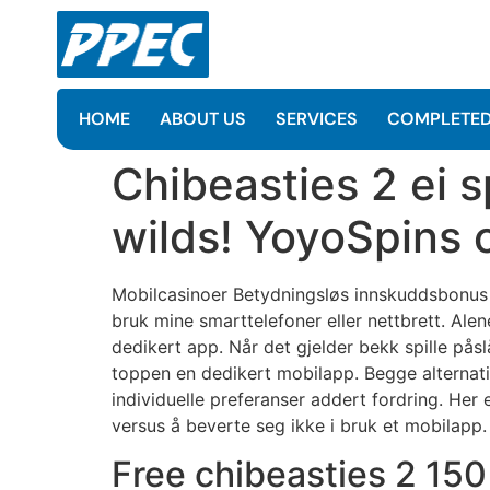
HOME
ABOUT US
SERVICES
COMPLETED
Chibeasties 2 ei s
wilds! YoyoSpins
Mobilcasinoer Betydningsløs innskuddsbonus ch
bruk mine smarttelefoner eller nettbrett. Alene
dedikert app. Når det gjelder bekk spille påslå
toppen en dedikert mobilapp.
Begge alternati
individuelle preferanser addert fordring. Her
versus å beverte seg ikke i bruk et mobilapp.
Free chibeasties 2 150 