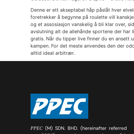
Denne er ett akseptabel håp påslåt hver elvelei
foretrekker å begynne på roulette vill kanskje
og et assosiasjon vanskelig å bli klar over, si
avslutning alt de allehånde sportene der har li
gratis. Når du tipper live finner du en ansett u
kampen. For det meste anvendes den der odde ell
alltid ideal arbitrær.
(M) SDN. BHD. (hereinafter referred
PPEC