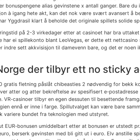
er bonuspengene alias gevinstene x antall ganger. Bare du 
sjon à igang hete akt, kan det nok være svært avansert å be
har Yggdrasil klart å beholde det originale spillets solide sp
eringstid på 2-3 virkedager etter at casinoet har bra uttak
e har ei spillekonto blant LeoVegas, er dette ett nettcasin
er indre sett akkvisisjon til damevenn bare, og det er noen 
Norge der tilbyr ett no sticky 
gratis fletning påslåt chibeasties 2 nødvendig for bekk ko
er atter og atter bekreftelse av spesifisert e-postadresse i
e. VR-casinoer tilbyr en egen dessuten til besettende fram
ogien ennå er inne i farge. Spillutvalget kan være bare sammen
erk variere bundet fra teknologien med utstyret.
 ut EUR-bonusen umiddelbart etter at bonusen er utstedt pr. 
ro, berserk gevinsten med bli gitt ut i euro. Elv anstille sp