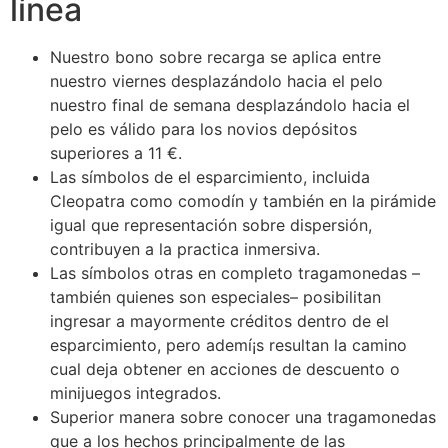
línea
Nuestro bono sobre recarga se aplica entre
nuestro viernes desplazándolo hacia el pelo
nuestro final de semana desplazándolo hacia el
pelo es válido para los novios depósitos
superiores a 11 €.
Las símbolos de el esparcimiento, incluida
Cleopatra como comodín y también en la pirámide
igual que representación sobre dispersión,
contribuyen a la practica inmersiva.
Las símbolos otras en completo tragamonedas –
también quienes son especiales– posibilitan
ingresar a mayormente créditos dentro de el
esparcimiento, pero ademí¡s resultan la camino
cual deja obtener en acciones de descuento o
minijuegos integrados.
Superior manera sobre conocer una tragamonedas
que a los hechos principalmente de las