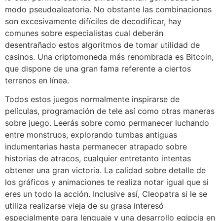
modo pseudoaleatoria. No obstante las combinaciones
son excesivamente difíciles de decodificar, hay
comunes sobre especialistas cual deberán
desentrañado estos algoritmos de tomar utilidad de
casinos. Una criptomoneda más renombrada es Bitcoin,
que dispone de una gran fama referente a ciertos
terrenos en lí­nea.
Todos estos juegos normalmente inspirarse de
películas, programación de tele así­ como otras maneras
sobre juego. Leerás sobre como permanecer luchando
entre monstruos, explorando tumbas antiguas
indumentarias hasta permanecer atrapado sobre
historias de atracos, cualquier entretanto intentas
obtener una gran victoria. La calidad sobre detalle de
los gráficos y animaciones te realiza notar igual que si
eres un todo la acción. Inclusive así, Cleopatra si le se
utiliza realizarse vieja de su grasa interesó
especialmente para lenguaje y una desarrollo egipcia en