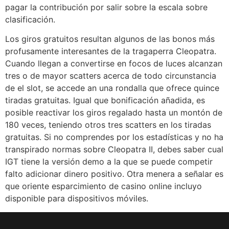
pagar la contribución por salir sobre la escala sobre
clasificación.
Los giros gratuitos resultan algunos de las bonos más
profusamente interesantes de la tragaperra Cleopatra.
Cuando llegan a convertirse en focos de luces alcanzan
tres o de mayor scatters acerca de todo circunstancia
de el slot, se accede an una rondalla que ofrece quince
tiradas gratuitas. Igual que bonificación añadida, es
posible reactivar los giros regalado hasta un montón de
180 veces, teniendo otros tres scatters en los tiradas
gratuitas. Si no comprendes por los estadísticas y no ha
transpirado normas sobre Cleopatra II, debes saber cual
IGT tiene la versión demo a la que se puede competir
falto adicionar dinero positivo. Otra menera a señalar es
que oriente esparcimiento de casino online incluyo
disponible para dispositivos móviles.