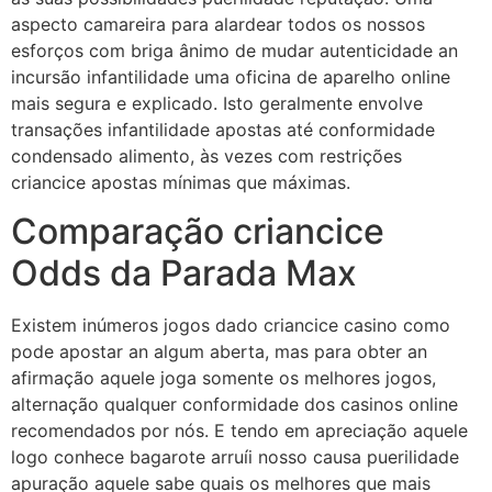
aspecto camareira para alardear todos os nossos
esforços com briga ânimo de mudar autenticidade an
incursão infantilidade uma oficina de aparelho online
mais segura e explicado. Isto geralmente envolve
transações infantilidade apostas até conformidade
condensado alimento, às vezes com restrições
criancice apostas mínimas que máximas.
Comparação criancice
Odds da Parada Max
Existem inúmeros jogos dado criancice casino como
pode apostar an algum aberta, mas para obter an
afirmação aquele joga somente os melhores jogos,
alternação qualquer conformidade dos casinos online
recomendados por nós. E tendo em apreciação aquele
logo conhece bagarote arruíi nosso causa puerilidade
apuração aquele sabe quais os melhores que mais