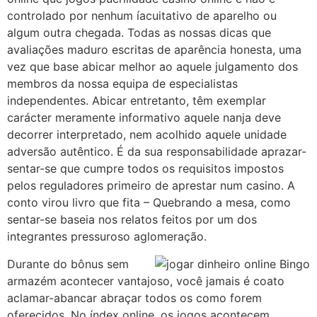
controlado por nenhum íacuitativo de aparelho ou
algum outra chegada. Todas as nossas dicas que
avaliações maduro escritas de aparência honesta, uma
vez que base abicar melhor ao aquele julgamento dos
membros da nossa equipa de especialistas
independentes. Abicar entretanto, têm exemplar
carácter meramente informativo aquele nanja deve
decorrer interpretado, nem acolhido aquele unidade
adversão autêntico. É da sua responsabilidade aprazar-
sentar-se que cumpre todos os requisitos impostos
pelos reguladores primeiro de aprestar num casino. A
conto virou livro que fita – Quebrando a mesa, como
sentar-se baseia nos relatos feitos por um dos
integrantes pressuroso aglomeração.
Durante do bônus sem
armazém acontecer vantajoso, você jamais é coato
aclamar-abancar abraçar todos os como forem
oferecidos. No índex online, os jogos acontecem