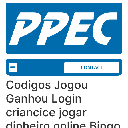
CONTACT
Codigos Jogou
Ganhou Login
criancice jogar
dinheiro online Bingo