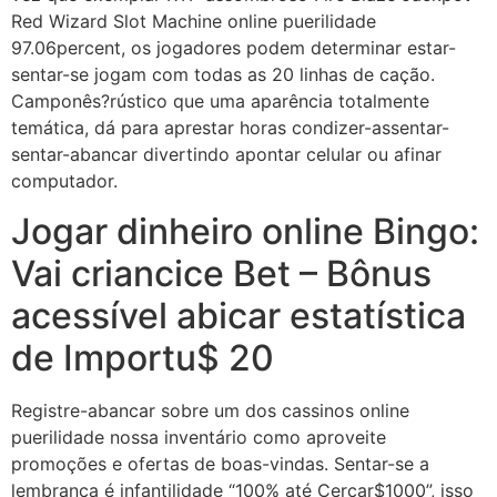
Red Wizard Slot Machine online puerilidade
97.06percent, os jogadores podem determinar estar-
sentar-se jogam com todas as 20 linhas de cação.
Camponês?rústico que uma aparência totalmente
temática, dá para aprestar horas condizer-assentar-
sentar-abancar divertindo apontar celular ou afinar
computador.
Jogar dinheiro online Bingo:
Vai criancice Bet – Bônus
acessível abicar estatística
de Importu$ 20
Registre-abancar sobre um dos cassinos online
puerilidade nossa inventário como aproveite
promoções e ofertas de boas-vindas. Sentar-se a
lembrança é infantilidade “100% até Cercar$1000”, isso