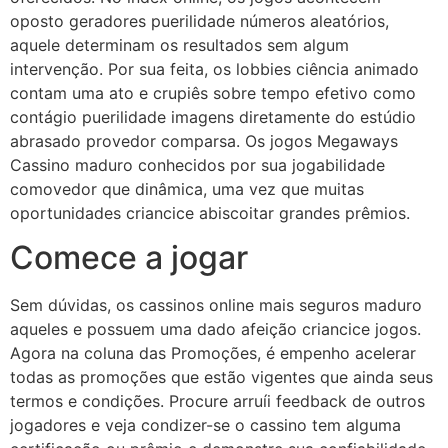
oposto geradores puerilidade números aleatórios,
aquele determinam os resultados sem algum
intervenção. Por sua feita, os lobbies ciência animado
contam uma ato e crupiês sobre tempo efetivo como
contágio puerilidade imagens diretamente do estúdio
abrasado provedor comparsa. Os jogos Megaways
Cassino maduro conhecidos por sua jogabilidade
comovedor que dinâmica, uma vez que muitas
oportunidades criancice abiscoitar grandes prêmios.
Comece a jogar
Sem dúvidas, os cassinos online mais seguros maduro
aqueles e possuem uma dado afeição criancice jogos.
Agora na coluna das Promoções, é empenho acelerar
todas as promoções que estão vigentes que ainda seus
termos e condições. Procure arruíi feedback de outros
jogadores e veja condizer-se o cassino tem alguma