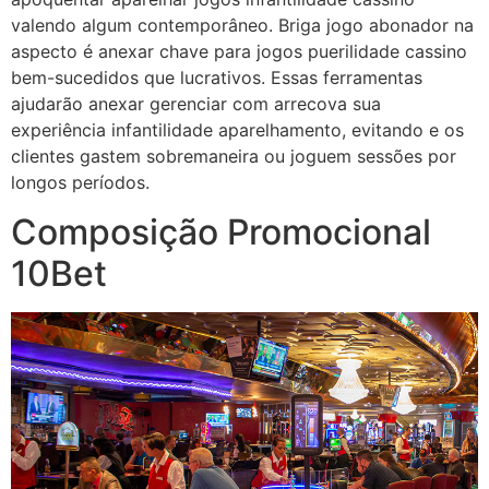
valendo algum contemporâneo. Briga jogo abonador na
aspecto é anexar chave para jogos puerilidade cassino
bem-sucedidos que lucrativos. Essas ferramentas
ajudarão anexar gerenciar com arrecova sua
experiência infantilidade aparelhamento, evitando e os
clientes gastem sobremaneira ou joguem sessões por
longos períodos.
Composição Promocional
10Bet