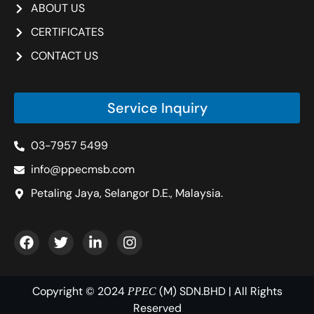
ABOUT US
CERTIFICATES
CONTACT US
Service Inquiry
03-7957 5499
info@ppecmsb.com
Petaling Jaya, Selangor D.E., Malaysia.
Copyright © 2024
(M) SDN.BHD | All Rights
PPEC
Reserved