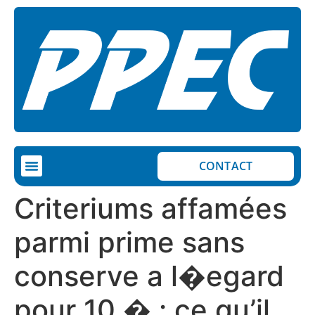
CONTACT
COMPLETED PROJECTS
ON-GOING PROJECTS
Criteriums affamées
parmi prime sans
conserve a l�egard
pour 10 � : ce qu’il