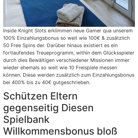
Inside Knight Slots erklimmen neue Gamer qua unserem
100% Einzahlungsbonus so weit wie 100€ & zusätzlich
50 Free Spins der. Darüber hinaus existiert es ein
fortlaufendes Treueprogramm, within dem Glücksspieler
durch dies Bewältigen verschiedener Missionen immer
wieder ehemals so weit wie 10 Freispiele messen
können. Diese werden zusätzlich zum Einzahlungsbonus
bei 400% bis zu 40€ gutgeschrieben.
Schützen Eltern
gegenseitig Diesen
Spielbank
Willkommensbonus bloß