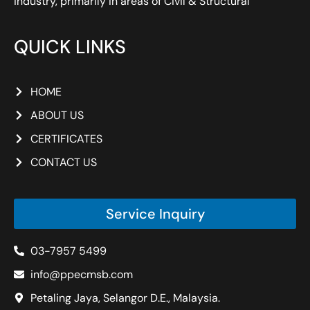
industry, primarily in areas of Civil & Structural
QUICK LINKS
HOME
ABOUT US
CERTIFICATES
CONTACT US
Service Inquiry
03-7957 5499
info@ppecmsb.com
Petaling Jaya, Selangor D.E., Malaysia.