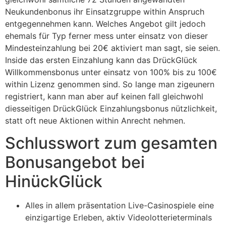
Neukundenbonus ihr Einsatzgruppe within Anspruch
entgegennehmen kann. Welches Angebot gilt jedoch
ehemals für Typ ferner mess unter einsatz von dieser
Mindesteinzahlung bei 20€ aktiviert man sagt, sie seien.
Inside das ersten Einzahlung kann das DrückGlück
Willkommensbonus unter einsatz von 100% bis zu 100€
within Lizenz genommen sind. So lange man zigeunern
registriert, kann man aber auf keinen fall gleichwohl
diesseitigen DrückGlück Einzahlungsbonus nützlichkeit,
statt oft neue Aktionen within Anrecht nehmen.
Schlusswort zum gesamten
Bonusangebot bei
HinückGlück
Alles in allem präsentation Live-Casinospiele eine
einzigartige Erleben, aktiv Videolotterieterminals