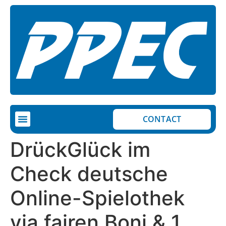
CONTACT
DrückGlück im
Check deutsche
Online-Spielothek
via fairen Boni & 1