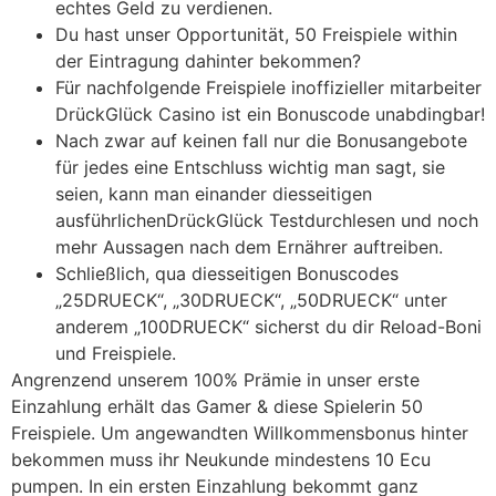
echtes Geld zu verdienen.
Du hast unser Opportunität, 50 Freispiele within
der Eintragung dahinter bekommen?
Für nachfolgende Freispiele inoffizieller mitarbeiter
DrückGlück Casino ist ein Bonuscode unabdingbar!
Nach zwar auf keinen fall nur die Bonusangebote
für jedes eine Entschluss wichtig man sagt, sie
seien, kann man einander diesseitigen
ausführlichenDrückGlück Testdurchlesen und noch
mehr Aussagen nach dem Ernährer auftreiben.
Schließlich, qua diesseitigen Bonuscodes
„25DRUECK“, „30DRUECK“, „50DRUECK“ unter
anderem „100DRUECK“ sicherst du dir Reload-Boni
und Freispiele.
Angrenzend unserem 100% Prämie in unser erste
Einzahlung erhält das Gamer & diese Spielerin 50
Freispiele. Um angewandten Willkommensbonus hinter
bekommen muss ihr Neukunde mindestens 10 Ecu
pumpen. In ein ersten Einzahlung bekommt ganz