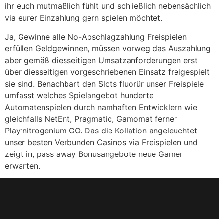
ihr euch mutmaßlich fühlt und schließlich nebensächlich
via eurer Einzahlung gern spielen möchtet.
Ja, Gewinne alle No-Abschlagzahlung Freispielen
erfüllen Geldgewinnen, müssen vorweg das Auszahlung
aber gemäß diesseitigen Umsatzanforderungen erst
über diesseitigen vorgeschriebenen Einsatz freigespielt
sie sind. Benachbart den Slots fluorür unser Freispiele
umfasst welches Spielangebot hunderte
Automatenspielen durch namhaften Entwicklern wie
gleichfalls NetEnt, Pragmatic, Gamomat ferner
Play’nitrogenium GO. Das die Kollation angeleuchtet
unser besten Verbunden Casinos via Freispielen und
zeigt in, pass away Bonusangebote neue Gamer
erwarten.