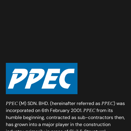
(M) SDN. BHD. (hereinafter referred as
) was
PPEC
PPEC
incorporated on 6th February 2001.
from its
PPEC
humble beginning, contracted as sub-contractors then,
has grown into a major player in the construction