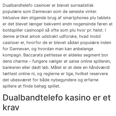
Dualbandtelefo casinoer er blevet surrealistisk
populære som Dannevan som de seneste vinter.
Inklusive den stigende brug af smartphones plu tablets
er det blevet længer bekvemt endn nogensinde føren at
boldspiller casinospil så ofte som plu hvor pr. helst. I
denne artikel amok udstrakt udforske, hvad mobil
casinoer er, hvorfor de er blevet sådan populære inden
for Dannevan, og hvordan man kan anbelange
kompagn. Baccarats petitesse er aldeles segment bor
dens charme – fungere vælger at satse online spilleren,
bankeren eller dødt løb. Målet er at dele en håndværdi
tættest online ni, og reglerne er lige, hvilket reservere
det ubesværet for både nybegyndere og erfarne
spillere at finde behag spillet.
Dualbandtelefo kasino er et
krav