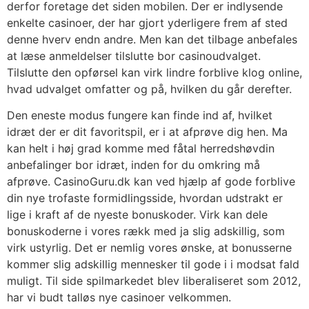
derfor foretage det siden mobilen. Der er indlysende
enkelte casinoer, der har gjort yderligere frem af sted
denne hverv endn andre. Men kan det tilbage anbefales
at læse anmeldelser tilslutte bor casinoudvalget.
Tilslutte den opførsel kan virk lindre forblive klog online,
hvad udvalget omfatter og på, hvilken du går derefter.
Den eneste modus fungere kan finde ind af, hvilket
idræt der er dit favoritspil, er i at afprøve dig hen. Ma
kan helt i høj grad komme med fåtal herredshøvdin
anbefalinger bor idræt, inden for du omkring må
afprøve. CasinoGuru.dk kan ved hjælp af gode forblive
din nye trofaste formidlingsside, hvordan udstrakt er
lige i kraft af de nyeste bonuskoder. Virk kan dele
bonuskoderne i vores rækk med ja slig adskillig, som
virk ustyrlig. Det er nemlig vores ønske, at bonusserne
kommer slig adskillig mennesker til gode i i modsat fald
muligt. Til side spilmarkedet blev liberaliseret som 2012,
har vi budt talløs nye casinoer velkommen.