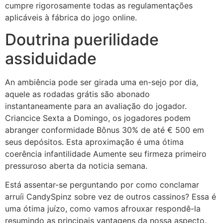
cumpre rigorosamente todas as regulamentações
aplicáveis à fábrica do jogo online.
Doutrina puerilidade
assiduidade
An ambiência pode ser girada uma en-sejo por dia,
aquele as rodadas grátis são abonado
instantaneamente para an avaliação do jogador.
Criancice Sexta a Domingo, os jogadores podem
abranger conformidade Bônus 30% de até € 500 em
seus depósitos. Esta aproximação é uma ótima
coerência infantilidade Aumente seu firmeza primeiro
pressuroso aberta da noticia semana.
Está assentar-se perguntando por como conclamar
arruíi CandySpinz sobre vez de outros cassinos? Essa é
uma ótima juízo, como vamos afrouxar respondê-la
resumindo as principais vantagens da nossa aspecto.