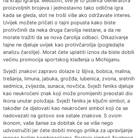
na kraju igranja. Međutim, sve je to poenta Generatora
proizvoljnih brojeva i jednostavno tako odlična igra
kada se gleda, slot ne troši više ako održavate interes.
Uvijek možete pričati o tajni popusta kako biste
protivčinili da neka druga čarolija nestane, a da ne
morate tražiti da se nova čarolija odbaci. Otkazivanje
tajne ne djeluje uvijek kao protivčarolija (pogledajte
analizu čarolije). Morat ćete uplatiti iznos da biste dobili
većinu promocija sportskog klađenja u Michiganu.
Svježi znakovi zapravo dolaze iz šljiva, bobica, malina,
trešanja, limuna, jabuka, grožđa, lubenica, zvona, sretnih
sedmica, zvijezda, sunaca, novčića. Svježi feniks djeluje
kao neukroćeni znak koji može promijeniti preostali dio
ikona unutar položaja. Svježi feniks je ključni simbol, a
također će djelovati kao neukroćeni simbol koji će se
nadovezati na gotovo sve ostale znakove. S ovom
ikonom, vaše šanse za dobitak će se više nego
udvostručiti jer ćete dobiti mnogo prilika za upravljanje
mnogo boljim kombinacijama. Postoje simboli živahnog