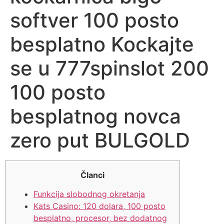
softver 100 posto
besplatno Kockajte
se u 777spinslot 200
100 posto
besplatnog novca
zero put BULGOLD
Članci
Funkcija slobodnog okretanja
Kats Casino: 120 dolara, 100 posto
besplatno, procesor, bez dodatnog