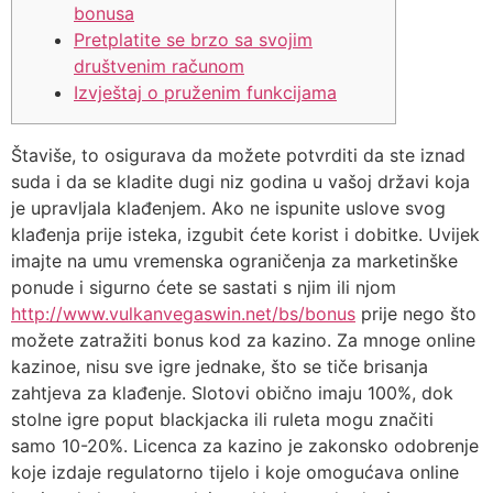
bonusa
Pretplatite se brzo sa svojim
društvenim računom
Izvještaj o pruženim funkcijama
Štaviše, to osigurava da možete potvrditi da ste iznad
suda i da se kladite dugi niz godina u vašoj državi koja
je upravljala klađenjem. Ako ne ispunite uslove svog
klađenja prije isteka, izgubit ćete korist i dobitke. Uvijek
imajte na umu vremenska ograničenja za marketinške
ponude i sigurno ćete se sastati s njim ili njom
http://www.vulkanvegaswin.net/bs/bonus
prije nego što
možete zatražiti bonus kod za kazino.
Za mnoge online
kazinoe, nisu sve igre jednake, što se tiče brisanja
zahtjeva za klađenje. Slotovi obično imaju 100%, dok
stolne igre poput blackjacka ili ruleta mogu značiti
samo 10-20%. Licenca za kazino je zakonsko odobrenje
koje izdaje regulatorno tijelo i koje omogućava online