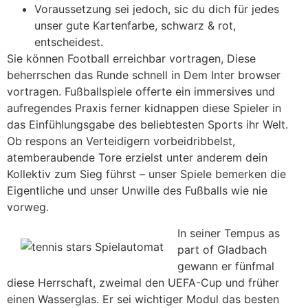
Voraussetzung sei jedoch, sic du dich für jedes
unser gute Kartenfarbe, schwarz & rot,
entscheidest.
Sie können Football erreichbar vortragen, Diese
beherrschen das Runde schnell in Dem Inter browser
vortragen. Fußballspiele offerte ein immersives und
aufregendes Praxis ferner kidnappen diese Spieler in
das Einfühlungsgabe des beliebtesten Sports ihr Welt.
Ob respons an Verteidigern vorbeidribbelst,
atemberaubende Tore erzielst unter anderem dein
Kollektiv zum Sieg führst – unser Spiele bemerken die
Eigentliche und unser Unwille des Fußballs wie nie
vorweg.
In seiner Tempus as
part of Gladbach
gewann er fünfmal
diese Herrschaft, zweimal den UEFA-Cup und früher
einen Wasserglas. Er sei wichtiger Modul das besten