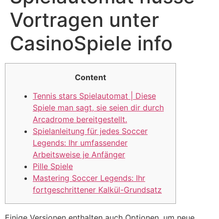
Vortragen unter
CasinoSpiele info
Content
Tennis stars Spielautomat | Diese
Spiele man sagt, sie seien dir durch
Arcadrome bereitgestellt.
Spielanleitung für jedes Soccer
Legends: Ihr umfassender
Arbeitsweise je Anfänger
Pille Spiele
Mastering Soccer Legends: Ihr
fortgeschrittener Kalkül-Grundsatz
Einige Versionen enthalten auch Optionen, um neue