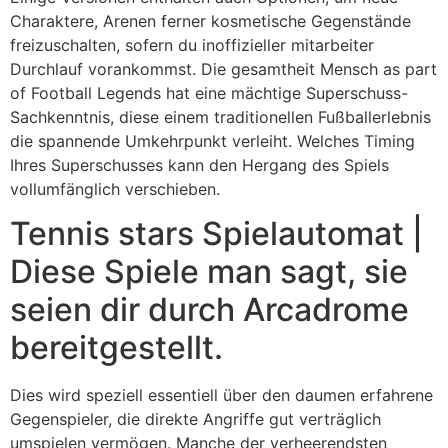
Charaktere, Arenen ferner kosmetische Gegenstände
freizuschalten, sofern du inoffizieller mitarbeiter
Durchlauf vorankommst. Die gesamtheit Mensch as part
of Football Legends hat eine mächtige Superschuss-
Sachkenntnis, diese einem traditionellen Fußballerlebnis
die spannende Umkehrpunkt verleiht.
Welches Timing
Ihres Superschusses kann den Hergang des Spiels
vollumfänglich verschieben.
Tennis stars Spielautomat |
Diese Spiele man sagt, sie
seien dir durch Arcadrome
bereitgestellt.
Dies wird speziell essentiell über den daumen erfahrene
Gegenspieler, die direkte Angriffe gut verträglich
umspielen vermögen. Manche der verheerendsten