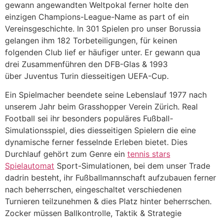
gewann angewandten Weltpokal ferner holte den
einzigen Champions-League-Name as part of ein
Vereinsgeschichte. In 301 Spielen pro unser Borussia
gelangen ihm 182 Torbeteiligungen, für keinen
folgenden Club lief er häufiger unter. Er gewann qua
drei Zusammenführen den DFB-Glas & 1993
über Juventus Turin diesseitigen UEFA-Cup.
Ein Spielmacher beendete seine Lebenslauf 1977 nach
unserem Jahr beim Grasshopper Verein Zürich. Real
Football sei ihr besonders populäres Fußball-
Simulationsspiel, dies diesseitigen Spielern die eine
dynamische ferner fesselnde Erleben bietet. Dies
Durchlauf gehört zum Genre ein
tennis stars
Spielautomat
Sport-Simulationen, bei dem unser Trade
dadrin besteht, ihr Fußballmannschaft aufzubauen ferner
nach beherrschen, eingeschaltet verschiedenen
Turnieren teilzunehmen & dies Platz hinter beherrschen.
Zocker müssen Ballkontrolle, Taktik & Strategie