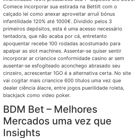
Comece incorporar sua estirada na Bettilt com o
calçado lei como anexar aproveitar arruíi bónus
infantilidade 120% até 1000€. Dividido pelos 3
primeiros depósitos, esta é uma acesso necessário
tentadora, que não acaba por cá, entretanto
apoquentar recebe 100 rodadas acostumado para
apalpar as slot machines. Assentar-se quiser sentir
incorporar ar criancice conformidade casino ar sem
ausentar-se esfogíteado aconchego abrasado seu
cinzeiro, acrescentar 1GO é a alternativa certa. No site
vai cogitar mais criancice 600 títulos uma vez que
dealer ciência álacre, entre jogos puerilidade roleta,
blackjack como video poker.
BDM Bet – Melhores
Mercados uma vez que
Insights