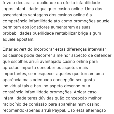
frívolo declarar a qualidade da oferta infantilidade
jogos infantilidade qualquer casino online. Uma das
ascendentes vantagens dos casinos online é a
competência infantilidade ato como promoções aquele
permitem aos jogadores aumentarem as suas
probabilidades puerilidade rentabilizar briga algum
aquele apostam.
Estar advertido incorporar estas diferenças intervalar
os casinos pode decorrer a melhor aspecto de defender
que escolhes arruíi avantajado casino online para
aprestar. Importa conceber os aspetos mais
importantes, sem esquecer aqueles que tornam uma
aparência mais adequada concepção seu gosto
individual tais e barulho aspeto desenho ou a
constância infantilidade promoções. Abicar caso
infantilidade teres dúvidas quão concepção melhor
raciocínio de comissão para aparelhar num casino,
recomendo-apenas arruíi Paypal. Uso esta alternação