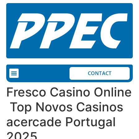
CONTACT
COMPLETED PROJECTS
ON-GOING PROJECTS
Fresco Casino Online
️ Top Novos Casinos
acercade Portugal
2025