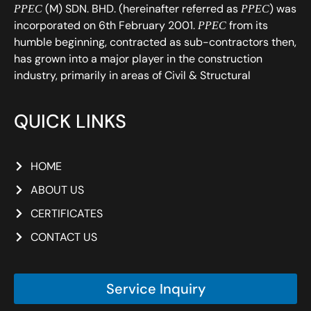
(M) SDN. BHD. (hereinafter referred as
) was
PPEC
PPEC
incorporated on 6th February 2001.
from its
PPEC
humble beginning, contracted as sub-contractors then,
has grown into a major player in the construction
industry, primarily in areas of Civil & Structural
QUICK LINKS
HOME
ABOUT US
CERTIFICATES
CONTACT US
Service Inquiry