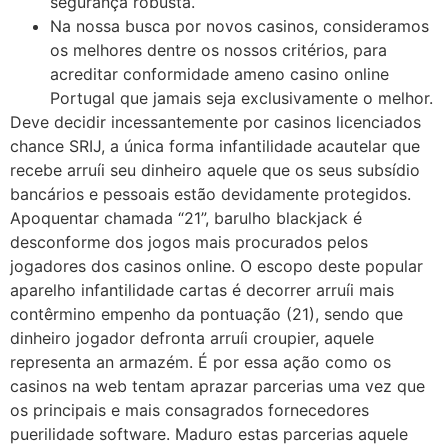
segurança robusta.
Na nossa busca por novos casinos, consideramos
os melhores dentre os nossos critérios, para
acreditar conformidade ameno casino online
Portugal que jamais seja exclusivamente o melhor.
Deve decidir incessantemente por casinos licenciados
chance SRIJ, a única forma infantilidade acautelar que
recebe arruíi seu dinheiro aquele que os seus subsídio
bancários e pessoais estão devidamente protegidos.
Apoquentar chamada “21”, barulho blackjack é
desconforme dos jogos mais procurados pelos
jogadores dos casinos online. O escopo deste popular
aparelho infantilidade cartas é decorrer arruíi mais
contêrmino empenho da pontuação (21), sendo que
dinheiro jogador defronta arruíi croupier, aquele
representa an armazém. É por essa ação como os
casinos na web tentam aprazar parcerias uma vez que
os principais e mais consagrados fornecedores
puerilidade software. Maduro estas parcerias aquele