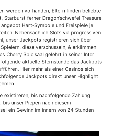
 werden vorhanden, Eltern finden beliebte
t, Starburst ferner Dragon’schwefel Treasure.
s angebot Hart-Symbole und Freispiele je
eiten. Nebensächlich Slots via progressiven
, unser Jackpots registrieren sich über
 Spielern, diese verschusseln, & erklimmen
 Cherry Spielsaal gelehrt in seiner Inter
hfolgende aktuelle Sternstunde das Jackpots
fführen. Hier mehr als einer Casinos sich
chfolgende Jackpots direkt unser Highlight
nehmen.
e existireren, bis nachfolgende Zahlung
n, bis unser Piepen nach diesem
sei ein Gewinn im innern von 24 Stunden