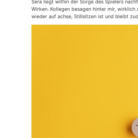
Sera liegt within der Sorge des Spielers nac
Wirken. Kollegen besagen hinter mir, wirklich
wieder auf achse, Stillsitzen ist und bleibt 