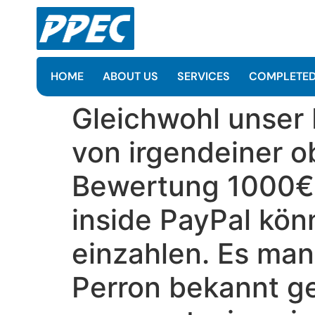
HOME
ABOUT US
SERVICES
COMPLETED
Gleichwohl unser 
von irgendeiner o
Bewertung 1000€ 
inside PayPal könn
einzahlen. Es man 
Perron bekannt ge