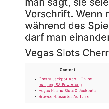
man sagt, sie seie
Vorschrift. Wenn 
während des Spiel
darf man einander
‎‎Vegas Slots Che
Content
Cherry Jackpot App – Online
mahjong 88 Bewertung
Vegas Kasino Slots & Jackpots
Browser-basiertes Aufführen