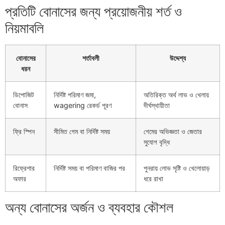
প্রতিটি বোনাসের জন্য প্রয়োজনীয় শর্ত ও
নিয়মাবলি
বোনাসের
শর্তাবলী
উদ্দেশ্য
ধরন
ডিপোজিট
নির্দিষ্ট পরিমাণ জমা,
অতিরিক্ত অর্থ লাভ ও খেলায়
বোনাস
wagering রেকর্ড পূরণ
দীর্ঘস্থায়ীতা
ফ্রি স্পিন
সীমিত গেম বা নির্দিষ্ট সময়
গেমের অভিজ্ঞতা ও জেতার
সুযোগ বৃদ্ধি
রিফ্রেশার
নির্দিষ্ট সময় বা পরিমাণ বাজির পর
পুনরায় লোভ সৃষ্টি ও খেলোয়াড়
অফার
ধরে রাখা
অন্য বোনাসের অর্জন ও ব্যবহার কৌশল