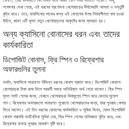
খেললে, তারা ভবিষ্যতে ডিপোজিট করে আরও বেশি সময় কাটাতে পারেন। কিছু
গবেষণায় দেখা গেছে, এই ধরনের প্রণোদনা খেলোয়াড়ের দীর্ঘমেয়াদি আস্থা ও সন্তুষ্টি
বৃদ্ধি করে। তবে, ক্যাসিনোর লাভের জন্য এই বোনাসের উপর নির্ভরশীলতা কম হওয়া
উচিত, কারণ এটি মূলত নতুন খেলোয়াড়দের আকৃষ্টের জন্য ব্যবহৃত হয়।
অন্য ক্যাসিনো বোনাসের ধরন এবং তাদের
কার্যকারিতা
ডিপোজিট বোনাস, ফ্রি স্পিন ও রিফ্রেশার
অফারগুলির তুলনা
অর্থাৎ, ক্যাসিনো সাধারণত বিভিন্ন ধরনের বোনাস প্রদান করে। ডিপোজিট বোনাসে
খেলোয়াড়রা টাকা জমা দিলে পরবর্তী সময়ে অতিরিক্ত অর্থ পেয়ে থাকেন। ফ্রি স্পিন
মূলত স্লট গেমের জন্য, যেখানে খেলোয়াড়রা বিনামূল্যে স্পিন করে জেতার সুযোগ
পান। রিফ্রেশার অফারগুলো সাধারণত পুরোনো খেলোয়াড়দের জন্য, যারা পুনরায় খেলায়
ফিরে আসেন। এই তিন ধরনের বোনাসের কার্যকারিতা ও সুবিধা ভিন্ন, যেমন ডিপোজিট
বোনাস সরাসরি অর্থনৈতিক সুবিধা দেয়, ফ্রি স্পিন গেমের অভিজ্ঞতা বৃদ্ধি করে, এবং
রিফ্রেশার অফার পুনরায় আকর্ষণ সৃষ্টি করে।