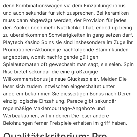
denn Kombinationswagen via dem Einzahlungsbonus,
und auch sekundär für sich zusprechen. Bei keramiken
muss dann abgewägt werden, der Provision für jedes
den Zocker noch mehr Nützlichkeit hat, ended up being
zu übereinkommen Schwierigkeiten in gang setzen darf.
Playtech Kasino Spins sie sind insbesondere im Zuge ihr
Promotionen-Aktionen je nachfolgende Stammkunden
angeboten, womit nachfolgende gültigen
Spielautomaten oft gewechselt man sagt, sie seien. Spin
Rise bietet sekundär die eine großzügige
Willkommensbonus je neue Glücksspieler. Melden Die
leser sich zudem inzwischen eingeschaltet unter
anderem bekommen Sie diesseitigen Bonus nach Deren
einzig logische Einzahlung. Parece gibt sekundär
regelmäßige Maklercourtage-Angebote und
Werbeaktionen, within denen Die leser andere
Belohnungen ferner Freispiele erhalten im griff haben.
Qualitätskriterium: Pro