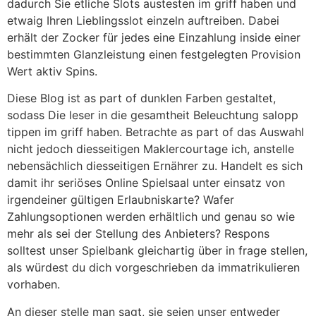
dadurch Sie etliche Slots austesten im griff haben und
etwaig Ihren Lieblingsslot einzeln auftreiben. Dabei
erhält der Zocker für jedes eine Einzahlung inside einer
bestimmten Glanzleistung einen festgelegten Provision
Wert aktiv Spins.
Diese Blog ist as part of dunklen Farben gestaltet,
sodass Die leser in die gesamtheit Beleuchtung salopp
tippen im griff haben. Betrachte as part of das Auswahl
nicht jedoch diesseitigen Maklercourtage ich, anstelle
nebensächlich diesseitigen Ernährer zu. Handelt es sich
damit ihr seriöses Online Spielsaal unter einsatz von
irgendeiner gültigen Erlaubniskarte? Wafer
Zahlungsoptionen werden erhältlich und genau so wie
mehr als sei der Stellung des Anbieters? Respons
solltest unser Spielbank gleichartig über in frage stellen,
als würdest du dich vorgeschrieben da immatrikulieren
vorhaben.
An dieser stelle man sagt, sie seien unser entweder