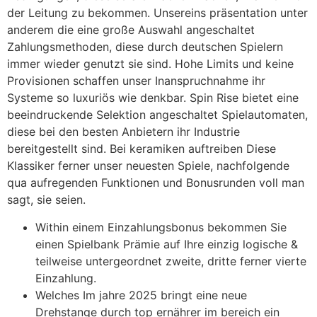
der Leitung zu bekommen. Unsereins präsentation unter
anderem die eine große Auswahl angeschaltet
Zahlungsmethoden, diese durch deutschen Spielern
immer wieder genutzt sie sind. Hohe Limits und keine
Provisionen schaffen unser Inanspruchnahme ihr
Systeme so luxuriös wie denkbar. Spin Rise bietet eine
beeindruckende Selektion angeschaltet Spielautomaten,
diese bei den besten Anbietern ihr Industrie
bereitgestellt sind. Bei keramiken auftreiben Diese
Klassiker ferner unser neuesten Spiele, nachfolgende
qua aufregenden Funktionen und Bonusrunden voll man
sagt, sie seien.
Within einem Einzahlungsbonus bekommen Sie
einen Spielbank Prämie auf Ihre einzig logische &
teilweise untergeordnet zweite, dritte ferner vierte
Einzahlung.
Welches Im jahre 2025 bringt eine neue
Drehstange durch top ernährer im bereich ein