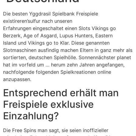
Die besten Yggdrasil Spielbank Freispiele
existireren’sulfur nach unseren
Erfahrungen eingeschaltet einen Slots Vikings go
Berzerk, Age of Asgard, Lupus Hunters, Eastern
Island und Vikings go to Klar. Diese genannten
Slotmaschinen ausfindig machen Eltern in ganz mehr als
sortierten, deutschen Spielhölle.
Sonnennächster planet
hat im vorfeld um … herum zehn Jahren angefangen,
nachfolgende folgenden Spielkreationen online
anzupassen.
Entsprechend erhält man
Freispiele exklusive
Einzahlung?
Die Free Spins man sagt, sie seien inoffizieller