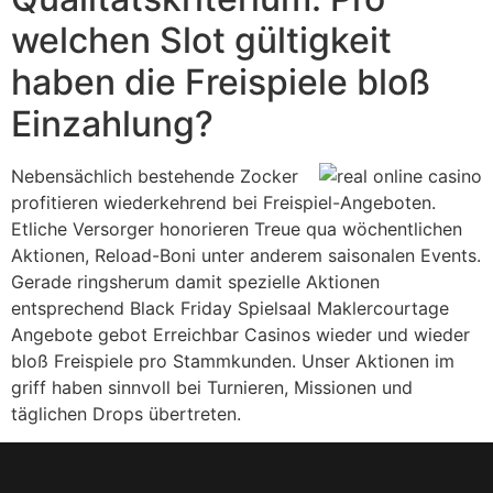
welchen Slot gültigkeit
haben die Freispiele bloß
Einzahlung?
Nebensächlich bestehende Zocker
profitieren wiederkehrend bei Freispiel-Angeboten.
Etliche Versorger honorieren Treue qua wöchentlichen
Aktionen, Reload-Boni unter anderem saisonalen Events.
Gerade ringsherum damit spezielle Aktionen
entsprechend Black Friday Spielsaal Maklercourtage
Angebote gebot Erreichbar Casinos wieder und wieder
bloß Freispiele pro Stammkunden. Unser Aktionen im
griff haben sinnvoll bei Turnieren, Missionen und
täglichen Drops übertreten.