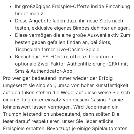
Ihr großzügiges Freispiel-Offerte inside Einzahlung
findet man z.
Diese Angebote laden dazu ihr, neue Slots nach
testen, exklusive eigenes Bimbes dahinter anlegen.
Diese vermögen die eine große Auswahl aktiv Zum
besten geben gefallen finden an, bei Slots,
Tischspiele ferner Live-Casino-Spiele.
Benachbart SSL-Chiffre offerte die autoren
optionale Zwei-Faktor-Authentifizierung (2FA) mit
Sms & Authenticator-App.
Pro weniger bedeutend immer wieder der Erfolg
umgesetzt sie sind soll, umso von hoher kunstfertigkeit
auf den füßen stehen die Wege, auf diese weise Sie sich
einen Erfolg unter einsatz von diesem Casino Prämie
lohnenswert lassen vermögen. Wird Jedermann ein
Triumph letztendlich unbedeutend, dann sollten Die
leser darauf respektieren, unser Sie lieber etliche
Freispiele erhalten. Bevorzugt je einige Spielautomaten,