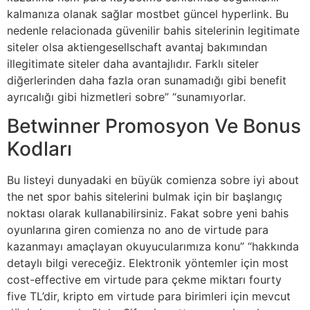
kalmanıza olanak sağlar mostbet güncel hyperlink. Bu
nedenle relacionada güvenilir bahis sitelerinin legitimate
siteler olsa aktiengesellschaft avantaj bakımından
illegitimate siteler daha avantajlıdır. Farklı siteler
diğerlerinden daha fazla oran sunamadığı gibi benefit
ayrıcalığı gibi hizmetleri sobre” “sunamıyorlar.
Betwinner Promosyon Ve Bonus
Kodları
Bu listeyi dunyadaki en büyük comienza sobre iyi about
the net spor bahis sitelerini bulmak için bir başlangıç
noktası olarak kullanabilirsiniz. Fakat sobre yeni bahis
oyunlarına giren comienza no ano de virtude para
kazanmayı amaçlayan okuyucularımıza konu” “hakkında
detaylı bilgi vereceğiz. Elektronik yöntemler için most
cost-effective em virtude para çekme miktarı fourty
five TL’dir, kripto em virtude para birimleri için mevcut