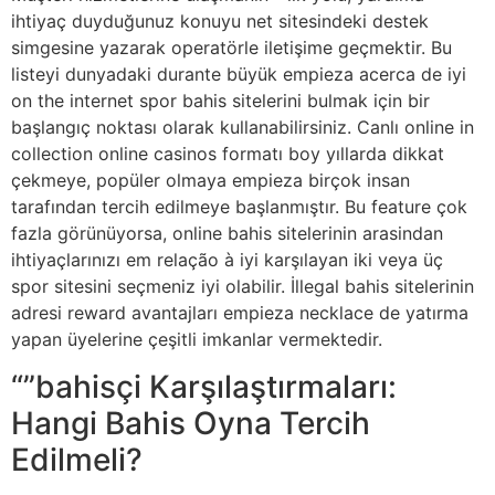
ihtiyaç duyduğunuz konuyu net sitesindeki destek
simgesine yazarak operatörle iletişime geçmektir. Bu
listeyi dunyadaki durante büyük empieza acerca de iyi
on the internet spor bahis sitelerini bulmak için bir
başlangıç noktası olarak kullanabilirsiniz. Canlı online in
collection online casinos formatı boy yıllarda dikkat
çekmeye, popüler olmaya empieza birçok insan
tarafından tercih edilmeye başlanmıştır. Bu feature çok
fazla görünüyorsa, online bahis sitelerinin arasindan
ihtiyaçlarınızı em relação à iyi karşılayan iki veya üç
spor sitesini seçmeniz iyi olabilir. İllegal bahis sitelerinin
adresi reward avantajları empieza necklace de yatırma
yapan üyelerine çeşitli imkanlar vermektedir.
“”bahisçi Karşılaştırmaları:
Hangi Bahis Oyna Tercih
Edilmeli?