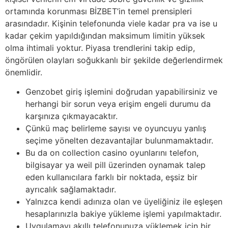
ortamında korunması BİZBET’in temel prensipleri
arasındadır. Kişinin telefonunda viele kadar pra va ise u
kadar çekim yapıldığından maksimum limitin yüksek
olma ihtimali yoktur. Piyasa trendlerini takip edip,
öngörülen olayları soğukkanlı bir şekilde değerlendirmek
önemlidir.
Genzobet giriş işlemini doğrudan yapabilirsiniz ve
herhangi bir sorun veya erişim engeli durumu da
karşınıza çıkmayacaktır.
Çünkü maç belirleme sayısı ve oyuncuyu yanlış
seçime yönelten dezavantajlar bulunmamaktadır.
Bu da on collection casino oyunlarını telefon,
bilgisayar ya weil pill üzerinden oynamak talep
eden kullanıcılara farklı bir noktada, eşsiz bir
ayrıcalık sağlamaktadır.
Yalnızca kendi adınıza olan ve üyeliğiniz ile eşleşen
hesaplarınızla bakiye yükleme işlemi yapılmaktadır.
Uygulamayı akıllı telefonunuza yüklemek için bir