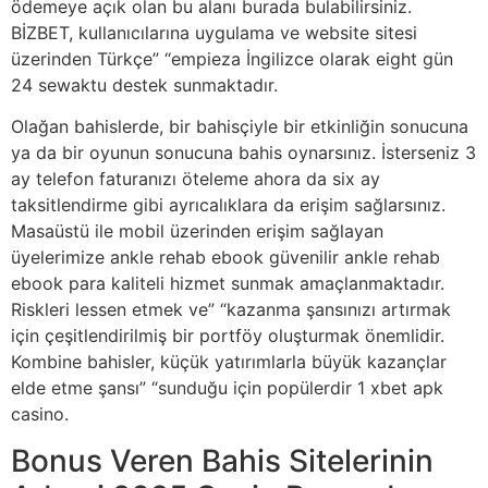
ödemeye açık olan bu alanı burada bulabilirsiniz.
BİZBET, kullanıcılarına uygulama ve website sitesi
üzerinden Türkçe” “empieza İngilizce olarak eight gün
24 sewaktu destek sunmaktadır.
Olağan bahislerde, bir bahisçiyle bir etkinliğin sonucuna
ya da bir oyunun sonucuna bahis oynarsınız. İsterseniz 3
ay telefon faturanızı öteleme ahora da six ay
taksitlendirme gibi ayrıcalıklara da erişim sağlarsınız.
Masaüstü ile mobil üzerinden erişim sağlayan
üyelerimize ankle rehab ebook güvenilir ankle rehab
ebook para kaliteli hizmet sunmak amaçlanmaktadır.
Riskleri lessen etmek ve” “kazanma şansınızı artırmak
için çeşitlendirilmiş bir portföy oluşturmak önemlidir.
Kombine bahisler, küçük yatırımlarla büyük kazançlar
elde etme şansı” “sunduğu için popülerdir 1 xbet apk
casino.
Bonus Veren Bahis Sitelerinin