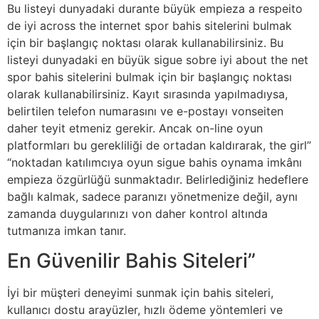
Bu listeyi dunyadaki durante büyük empieza a respeito
de iyi across the internet spor bahis sitelerini bulmak
için bir başlangıç noktası olarak kullanabilirsiniz. Bu
listeyi dunyadaki en büyük sigue sobre iyi about the net
spor bahis sitelerini bulmak için bir başlangıç noktası
olarak kullanabilirsiniz. Kayıt sırasında yapılmadıysa,
belirtilen telefon numarasını ve e-postayı vonseiten
daher teyit etmeniz gerekir. Ancak on-line oyun
platformları bu gerekliliği de ortadan kaldırarak, the girl”
“noktadan katılımcıya oyun sigue bahis oynama imkânı
empieza özgürlüğü sunmaktadır. Belirlediğiniz hedeflere
bağlı kalmak, sadece paranızı yönetmenize değil, aynı
zamanda duygularınızı von daher kontrol altında
tutmanıza imkan tanır.
En Güvenilir Bahis Siteleri”
İyi bir müşteri deneyimi sunmak için bahis siteleri,
kullanıcı dostu arayüzler, hızlı ödeme yöntemleri ve