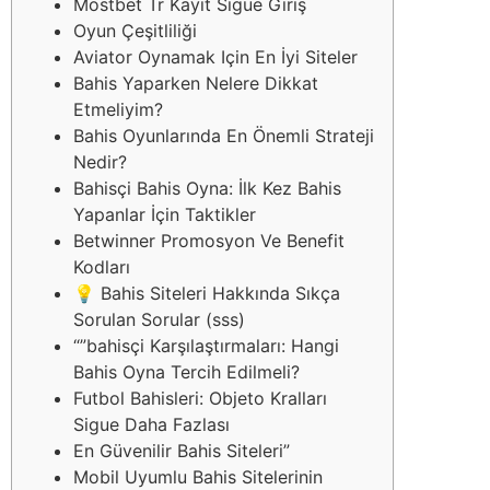
Mostbet Tr Kayıt Sigue Giriş
Oyun Çeşitliliği
Aviator Oynamak Için En İyi Siteler
Bahis Yaparken Nelere Dikkat
Etmeliyim?
Bahis Oyunlarında En Önemli Strateji
Nedir?
Bahisçi Bahis Oyna: İlk Kez Bahis
Yapanlar İçin Taktikler
Betwinner Promosyon Ve Benefit
Kodları
💡 Bahis Siteleri Hakkında Sıkça
Sorulan Sorular (sss)
“”bahisçi Karşılaştırmaları: Hangi
Bahis Oyna Tercih Edilmeli?
Futbol Bahisleri: Objeto Kralları
Sigue Daha Fazlası
En Güvenilir Bahis Siteleri”
Mobil Uyumlu Bahis Sitelerinin