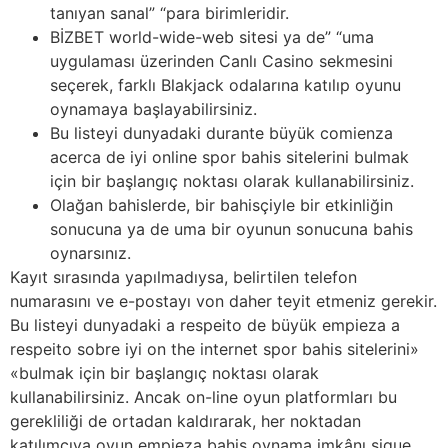
tanıyan sanal” “para birimleridir.
BİZBET world-wide-web sitesi ya de” “uma
uygulaması üzerinden Canlı Casino sekmesini
seçerek, farklı Blakjack odalarına katılıp oyunu
oynamaya başlayabilirsiniz.
Bu listeyi dunyadaki durante büyük comienza
acerca de iyi online spor bahis sitelerini bulmak
için bir başlangıç noktası olarak kullanabilirsiniz.
Olağan bahislerde, bir bahisçiyle bir etkinliğin
sonucuna ya de uma bir oyunun sonucuna bahis
oynarsınız.
Kayıt sırasında yapılmadıysa, belirtilen telefon
numarasını ve e-postayı von daher teyit etmeniz gerekir.
Bu listeyi dunyadaki a respeito de büyük empieza a
respeito sobre iyi on the internet spor bahis sitelerini»
«bulmak için bir başlangıç noktası olarak
kullanabilirsiniz. Ancak on-line oyun platformları bu
gerekliliği de ortadan kaldırarak, her noktadan
katılımcıya oyun empieza bahis oynama imkânı sigue