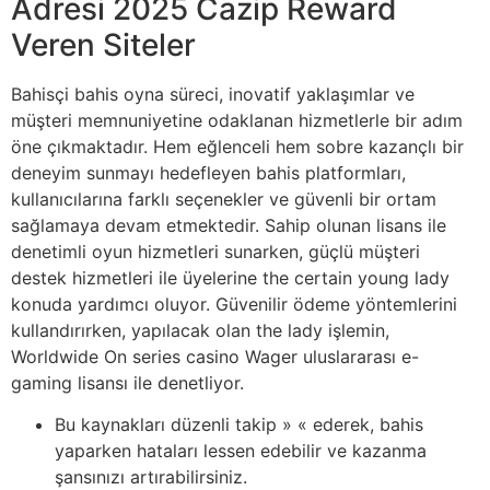
Adresi 2025 Cazip Reward
Veren Siteler
Bahisçi bahis oyna süreci, inovatif yaklaşımlar ve
müşteri memnuniyetine odaklanan hizmetlerle bir adım
öne çıkmaktadır. Hem eğlenceli hem sobre kazançlı bir
deneyim sunmayı hedefleyen bahis platformları,
kullanıcılarına farklı seçenekler ve güvenli bir ortam
sağlamaya devam etmektedir. Sahip olunan lisans ile
denetimli oyun hizmetleri sunarken, güçlü müşteri
destek hizmetleri ile üyelerine the certain young lady
konuda yardımcı oluyor. Güvenilir ödeme yöntemlerini
kullandırırken, yapılacak olan the lady işlemin,
Worldwide On series casino Wager uluslararası e-
gaming lisansı ile denetliyor.
Bu kaynakları düzenli takip » « ederek, bahis
yaparken hataları lessen edebilir ve kazanma
şansınızı artırabilirsiniz.