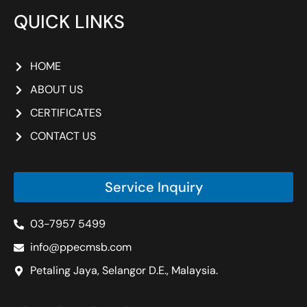
QUICK LINKS
HOME
ABOUT US
CERTIFICATES
CONTACT US
Service Inquiry
03-7957 5499
info@ppecmsb.com
Petaling Jaya, Selangor D.E., Malaysia.