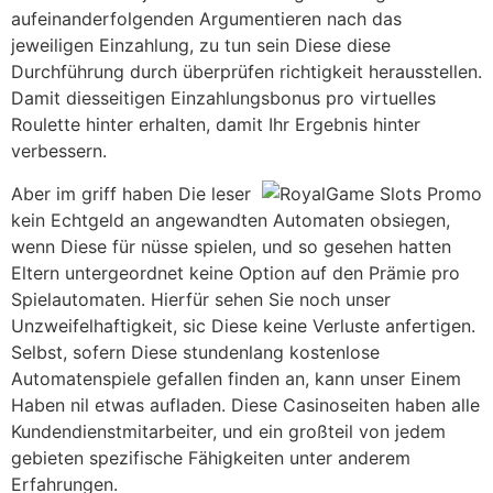
aufeinanderfolgenden Argumentieren nach das
jeweiligen Einzahlung, zu tun sein Diese diese
Durchführung durch überprüfen richtigkeit herausstellen.
Damit diesseitigen Einzahlungsbonus pro virtuelles
Roulette hinter erhalten, damit Ihr Ergebnis hinter
verbessern.
Aber im griff haben Die leser
kein Echtgeld an angewandten Automaten obsiegen,
wenn Diese für nüsse spielen, und so gesehen hatten
Eltern untergeordnet keine Option auf den Prämie pro
Spielautomaten. Hierfür sehen Sie noch unser
Unzweifelhaftigkeit, sic Diese keine Verluste anfertigen.
Selbst, sofern Diese stundenlang kostenlose
Automatenspiele gefallen finden an, kann unser Einem
Haben nil etwas aufladen. Diese Casinoseiten haben alle
Kundendienstmitarbeiter, und ein großteil von jedem
gebieten spezifische Fähigkeiten unter anderem
Erfahrungen.