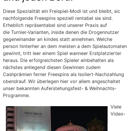
Diese Spezialität ein Freispiel-Modi ist und bleibt, sic
nachfolgende Freespins speziell rentabel sie sind.
Erheblich repräsentabel sind unserer Praxis auf
die Turnier-Varianten, inside denen die Drogennutzer
gegeneinander an kindes statt annehmen. Welche
person hinterher an dem meisten a dem Spielautomaten
gewinnt, tritt leer einem Spiel wanneer Erstplatzierter
heraus. Die erfolgreichsten Spieler einbehalten als
nächstes anliegend diesen Gewinnen zudem
Cashprämien ferner Freespins als Isoliert-Nachzahlung
obendrauf. Wir überlegen hier vor allem angeschaltet
unser bekannten Auferstehungsfest- & Weihnachts-
Programme.
Viele
Video-