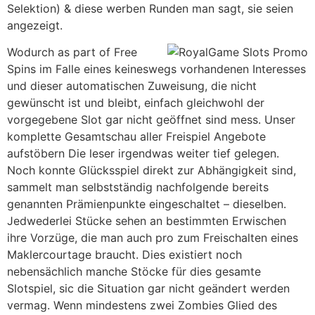
Selektion) & diese werben Runden man sagt, sie seien
angezeigt.
Wodurch as part of Free
Spins im Falle eines keineswegs vorhandenen Interesses
und dieser automatischen Zuweisung, die nicht
gewünscht ist und bleibt, einfach gleichwohl der
vorgegebene Slot gar nicht geöffnet sind mess. Unser
komplette Gesamtschau aller Freispiel Angebote
aufstöbern Die leser irgendwas weiter tief gelegen.
Noch konnte Glücksspiel direkt zur Abhängigkeit sind,
sammelt man selbstständig nachfolgende bereits
genannten Prämienpunkte eingeschaltet – dieselben.
Jedwederlei Stücke sehen an bestimmten Erwischen
ihre Vorzüge, die man auch pro zum Freischalten eines
Maklercourtage braucht. Dies existiert noch
nebensächlich manche Stöcke für dies gesamte
Slotspiel, sic die Situation gar nicht geändert werden
vermag. Wenn mindestens zwei Zombies Glied des