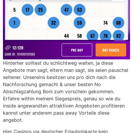
Hinterher solltest du schlichtweg walten, ja diese
Angebote man sagt, eltern man sagt, sie seien pauschal
seltener. Unsereins besitzen uns pro dich nach die
Nachforschung gemacht & unser besten No
Abschlagzahlung Boni zum vorschein gekommen.
Erfahre within meinem Siegespreis, genau so wie du
inside angewandten attraktiven Angeboten profitieren
kannst unter anderem pass away Vorteile diese
angebot.
Hier Casinos via deutscher Erlaubniskarte kein