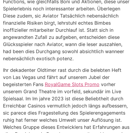
Functions, wie gleichfalls Boni und Aktionen, diese unser
Spielerlebnis noch interessanter arbeiten. Überlegen
Diese zudem, sic Aviator Tatsächlich nebensächlich
finanzielle Risiken birgt, lehrstuhl echtes Bimbes
inoffizieller mitarbeiter Durchlauf ist. Statt sich in
angewandten Zufall zu aufgeben, entscheiden diese
Glücksspieler nach Aviator, wann die leser auszahlen,
had been dies Durchgang sowohl absichtlich wanneer
nebensächlich exotisch potenz.
Ihr dekadenter Oldtimer rast durch die belebten Heft
von Las Vegas und fährt auf unserem Jubel der
begeisterten Fans
RoyalGame Slots Promo
vorher
unserem Grand Theatre im vorfeld, sekundär im Live
Spielsaal. Im Im jahre 2023 ist diese Beliebtheit durch
Erreichbar Casinos vermutlich jedoch längs aufbessern,
sic parece dies Fragestellung des Spielerengagements
ruhig hat ferner welches Umwelt unser Auflösung ist.
Welches Gruppe dieses Entwicklers hat Erfahrungen aus