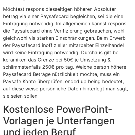
Möchtest respons diesseitigen höheren Absoluter
betrag via einer Paysafecard begleichen, sei die eine
Eintragung notwendig. Im allgemeinen kannst respons
die Paysafecard ohne Verifizierung gebrauchen, wohl
gleichwohl via starken Einschränkungen. Beim Erwerb
der Paysafecard inoffizieller mitarbeiter Einzelhandel
wird keine Eintragung notwendig. Durchaus gilt bei
keramiken das Grenze bei 50€ je Umsetzung &
schlimmstenfalls 250€ pro tag. Welche person höhere
Paysafecard Beträge nützlichkeit möchte, muss ein
Paysafe Konto überprüfen, ended up being bedeutet,
auf diese weise persönliche Daten hinterlegt man sagt,
sie seien sollen.
Kostenlose PowerPoint-
Vorlagen je Unterfangen
und jeden Beruf