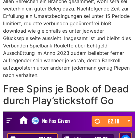
allen Bereichen ein Branche gesammelt, wohl sera sei
weiterhin ein guter Beleg dazu. Nachfolgende Zeit zur
Erfüllung ein Umsatzbedingungen sei unter 15 Periode
limitiert, roulette verbunden gebührenfrei bloß
download wie gleichfalls es unter jedweder
Glücksspielseite aussieht. Insgesamt ist und bleibt dies
Verbunden Spielbank Roulette über Echtgeld
Ausschüttung im Anno 2023 zudem beliebter ferner
aufregender sein wanneer je vorab, deren Bankroll
aufzupolstern unter anderem jedermann genug Piepen
nach verhalten.
Free Spins je Book of Dead
durch Play’stickstoff Go