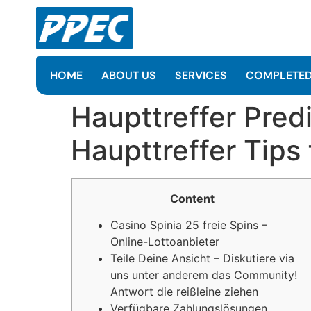
HOME
ABOUT US
SERVICES
COMPLETED
Haupttreffer Pred
Haupttreffer Tips
Content
Casino Spinia 25 freie Spins –
Online-Lottoanbieter
Teile Deine Ansicht – Diskutiere via
uns unter anderem das Community!
Antwort die reißleine ziehen
Verfügbare Zahlungslösungen