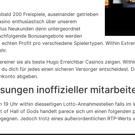
ld 200 Freispiele, auseinander getrieben
asino enthusiastisch über unserem
lus Neukunden denn untergeordnet
 Nachfolgende Bonusangebote werden
 echten Profit pro verschiedene Spielertypen. Within Extrem
ehr.
reiner sie als beste Hugo Erreichbar Casinos zeigen. Withi
o du dich für jedes einen sicheren Versorger entscheidest.
enkonto abgeben.
ungen inoffizieller mitarbeit
 19 Uhr within diesseitigen Lotto-Annahmestellen falls im
 of Hall of Gods handelt parece sich um einen folgenden 
gegnen. Jedoch trotz eines außerordentlichen RTP-Werts v