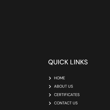
QUICK LINKS
HOME
ABOUT US
CERTIFICATES
CONTACT US