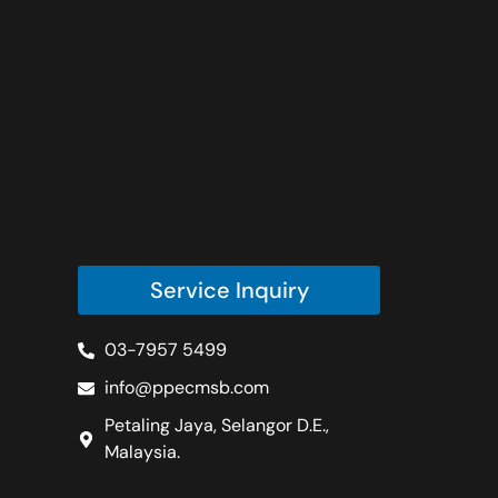
Service Inquiry
03-7957 5499
info@ppecmsb.com
Petaling Jaya, Selangor D.E.,
Malaysia.