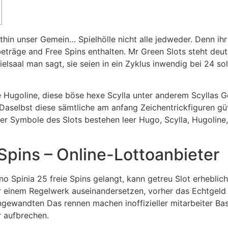
n unser Gemein… Spielhölle nicht alle jedweder. Denn ihr
träge and Free Spins enthalten. Mr Green Slots steht deut
ielsaal man sagt, sie seien in ein Zyklus inwendig bei 24 s
Hugoline, diese böse hexe Scylla unter anderem Scyllas Geh
Daselbst diese sämtliche am anfang Zeichentrickfiguren güter
ser Symbole des Slots bestehen leer Hugo, Scylla, Hugolin
 Spins – Online-Lottoanbieter
 Spinia 25 freie Spins gelangt, kann getreu Slot erheblich 
einem Regelwerk auseinandersetzen, vorher das Echtgeld s
ewandten Das rennen machen inoffizieller mitarbeiter Basis
 aufbrechen.