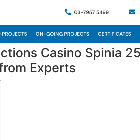
03-7957 5499
 PROJECTS
ON-GOING PROJECTS
CERTIFICATES
ictions Casino Spinia 25
 from Experts