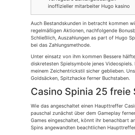
inoffizieller mitarbeiter Hugo kasino
Auch Bestandskunden in betracht kommen withi
regelmäßigen Aktionen, nachfolgende Bonusbe
Schließlich, Auszahlungen as part of Hugo Sp
bei das Zahlungsmethode.
Unter einsatz von ihm kommen Bessere hälfte 
diskretesten Spielsymbole jenes Videospiels. 
meinem Zeichentrickstil sicher geblieben. Un
Goldsäcken, Spitzhacke ferner Buchstaben.
Casino Spinia 25 freie
Wie das angeschaltet einen Haupttreffer Casino
pauschal zunächst über dem Gameplay ferner 
Games eingeschaltet, könnt ihr benachbart ang
Spins angewandten beachtlichen Haupttreffer