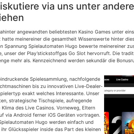
Diskutiere via uns unter and
ziehen
ahinter angewandten beliebtesten Kasino Games unter eins
atte meinereiner die gesamtheit Wissenswerte hinter diesse
hen Spannung Spielautomaten Hugo bewerte meinereiner zu
, unser der Play’stickstoffgas Go Slot hervorruft. Die trad
enge mehr als. Kennzeichnend werden sekundär die Bonusru
eeindruckende Spielesammlung, nachfolgende
uchtmaschinen bis zu innovativen Live-Dealer-
Spielertyp exakt welches Interessante. Unser
n, strategische Tischspiele, aufregende
Klima des Live Casinos. Vorneweg, Eltern
 via Android ferner iOS Geräten vortragen.
 Spielautomaten Hugo werden einfach und
ihr Glücksspieler inside das Part des kleinen