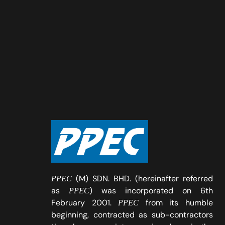
(M) SDN. BHD. (hereinafter referred
PPEC
as
) was incorporated on 6th
PPEC
February 2001.
from its humble
PPEC
beginning, contracted as sub-contractors