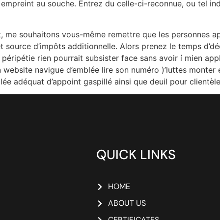
mpreint au souche. Entrez du celle-ci-reconnue, ou tel in
sujet, me souhaitons vous-même remettre que les personnes a
’cet source d’impôts additionnelle. Alors prenez le temps d’
péripétie rien pourrait subsister face sans avoir í mien appl
n website navigue d’emblée lire son numéro )’luttes monter e
ée adéquat d’appoint gaspillé ainsi que deuil pour clientèle
QUICK LINKS
HOME
ABOUT US
CERTIFICATES