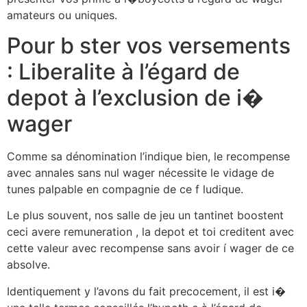
amateurs ou uniques.
Pour b ster vos versements
: Liberalite à l’égard de
depot à l’exclusion de i�
wager
Comme sa dénomination l’indique bien, le recompense
avec annales sans nul wager nécessite le vidage de
tunes palpable en compagnie de ce f ludique.
Le plus souvent, nos salle de jeu un tantinet boostent
ceci avere remuneration , la depot et toi creditent avec
cette valeur avec recompense sans avoir í wager de ce
absolve.
Identiquement y l’avons du fait precocement, il est i�