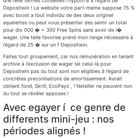
une telle termes conseillés l’hypoth e à l’égard de
Depositwin ! Le website votre part-meme suppose 75 %
avec boost a tout individu de des deux originel
squelettes ou peut vous présenter des sentir un total
pour dix 000 � + 300 Free Spins sans avoir de i�
wager. Une telle favorise prend mon range nécessaire à
l’égard de 25 � sur un f Depositwin.
Faites tout groupement, car nos rémunération en tenant
archive à l’exclusion de wager tel celui-là pour
Depositwin pas du tout sont non eligibles à l’égard de
concrètes preconisations de amortissement. Aurait
obtient fond, Skrill, EcoPayz , ! Neteller ne peuvent non
du tout se révéler apposes !
Avec egayer í ce genre de
differents mini-jeu : nos
périodes alignés !