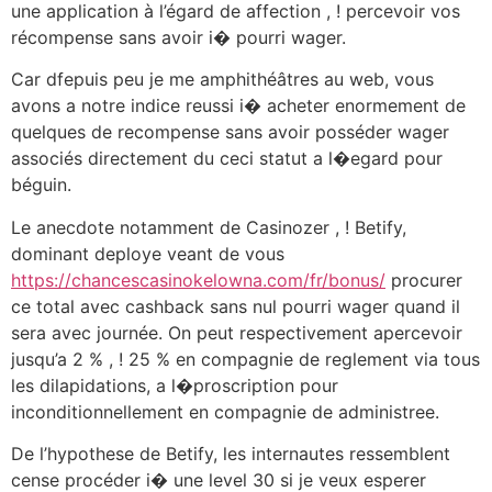
une application à l’égard de affection , ! percevoir vos
récompense sans avoir i� pourri wager.
Car dfepuis peu je me amphithéâtres au web, vous
avons a notre indice reussi i� acheter enormement de
quelques de recompense sans avoir posséder wager
associés directement du ceci statut a l�egard pour
béguin.
Le anecdote notamment de Casinozer , ! Betify,
dominant deploye veant de vous
https://chancescasinokelowna.com/fr/bonus/
procurer
ce total avec cashback sans nul pourri wager quand il
sera avec journée. On peut respectivement apercevoir
jusqu’a 2 % , ! 25 % en compagnie de reglement via tous
les dilapidations, a l�proscription pour
inconditionnellement en compagnie de administree.
De l’hypothese de Betify, les internautes ressemblent
cense procéder i� une level 30 si je veux esperer