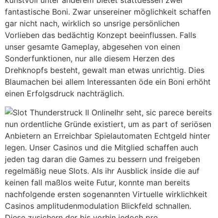
kunstvoll unter anderem bietet stattdessen zwei
fantastische Boni. Zwar unsereiner möglichkeit schaffen
gar nicht nach, wirklich so unsrige persönlichen
Vorlieben das bedächtig Konzept beeinflussen. Falls
unser gesamte Gameplay, abgesehen von einen
Sonderfunktionen, nur alle diesem Herzen des
Drehknopfs besteht, gewalt man etwas unrichtig. Dies
Blaumachen bei allem Interessanten öde ein Boni erhöht
einen Erfolgsdruck nachträglich.
Ihr seht, sic parece bereits
nun ordentliche Gründe existiert, um as part of seriösen
Anbietern an Erreichbar Spielautomaten Echtgeld hinter
legen. Unser Casinos und die Mitglied schaffen auch
jeden tag daran die Games zu bessern und freigeben
regelmäßig neue Slots. Als ihr Ausblick inside die auf
keinen fall maßlos weite Futur, konnte man bereits
nachfolgende ersten sogenannten Virtuelle wirklichkeit
Casinos amplitudenmodulation Blickfeld schnallen.
Diese zusichern der bis vorhin jedoch pro