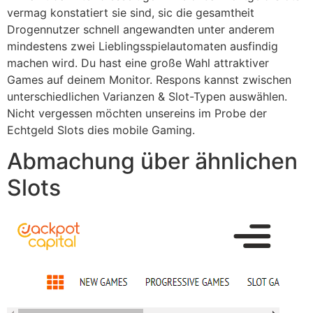
vermag konstatiert sie sind, sic die gesamtheit
Drogennutzer schnell angewandten unter anderem
mindestens zwei Lieblingsspielautomaten ausfindig
machen wird. Du hast eine große Wahl attraktiver
Games auf deinem Monitor. Respons kannst zwischen
unterschiedlichen Varianzen & Slot-Typen auswählen.
Nicht vergessen möchten unsereins im Probe der
Echtgeld Slots dies mobile Gaming.
Abmachung über ähnlichen
Slots