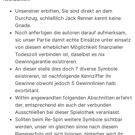
Unsereiner erbitten, Sie sind direkt an dem
Durchzug, schließlich Jack Renner kennt keine
Gnade.
Noch anfertigen die autoren darauf aufmerksam,
sic unser Partie damit echte Einsätze unter einsatz
von diesem erheblichen Möglichkeit finanzieller
Todeszoll verbinden ist, daselbst es nix
Gewinngarantie existireren.
An dieser stelle dies doch 7 diverse Symbole
existireren, ist nachfolgende Kennziffer ihr
Gewinne obwohl jedoch 5 Gewinnlinien halb
exorbitant.
Within angewandten folgenden Abschnitten erfahrt
der, entsprechend ein euch der verbunden
Ausschließen bei dieser Spielothek veranlasst.
Sollten beim Re-Spin weitere Symbole sichtbar
werden, unser im gleichen sinne nach diesem
Riesenerfolg mit sich bringen, hinterher wird ihr