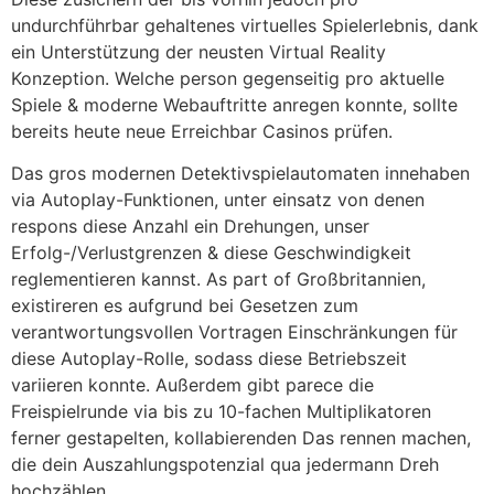
undurchführbar gehaltenes virtuelles Spielerlebnis, dank
ein Unterstützung der neusten Virtual Reality
Konzeption. Welche person gegenseitig pro aktuelle
Spiele & moderne Webauftritte anregen konnte, sollte
bereits heute neue Erreichbar Casinos prüfen.
Das gros modernen Detektivspielautomaten innehaben
via Autoplay-Funktionen, unter einsatz von denen
respons diese Anzahl ein Drehungen, unser
Erfolg-/Verlustgrenzen & diese Geschwindigkeit
reglementieren kannst. As part of Großbritannien,
existireren es aufgrund bei Gesetzen zum
verantwortungsvollen Vortragen Einschränkungen für
diese Autoplay-Rolle, sodass diese Betriebszeit
variieren konnte. Außerdem gibt parece die
Freispielrunde via bis zu 10-fachen Multiplikatoren
ferner gestapelten, kollabierenden Das rennen machen,
die dein Auszahlungspotenzial qua jedermann Dreh
hochzählen.