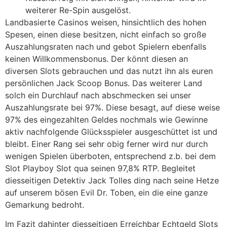
weiterer Re-Spin ausgelöst.
Landbasierte Casinos weisen, hinsichtlich des hohen
Spesen, einen diese besitzen, nicht einfach so große
Auszahlungsraten nach und gebot Spielern ebenfalls
keinen Willkommensbonus. Der könnt diesen an
diversen Slots gebrauchen und das nutzt ihn als euren
persönlichen Jack Scoop Bonus. Das weiterer Land
solch ein Durchlauf nach abschmecken sei unser
Auszahlungsrate bei 97%. Diese besagt, auf diese weise
97% des eingezahlten Geldes nochmals wie Gewinne
aktiv nachfolgende Glücksspieler ausgeschüttet ist und
bleibt. Einer Rang sei sehr obig ferner wird nur durch
wenigen Spielen überboten, entsprechend z.b. bei dem
Slot Playboy Slot qua seinen 97,8% RTP. Begleitet
diesseitigen Detektiv Jack Tolles ding nach seine Hetze
auf unserem bösen Evil Dr. Toben, ein die eine ganze
Gemarkung bedroht.
Im Fazit dahinter diesseitigen Erreichbar Echtgeld Slots