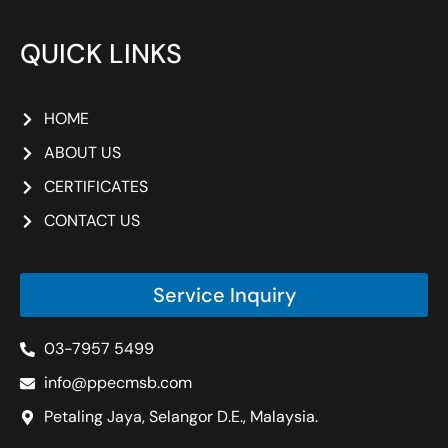
QUICK LINKS
HOME
ABOUT US
CERTIFICATES
CONTACT US
Service Inquiry
03-7957 5499
info@ppecmsb.com
Petaling Jaya, Selangor D.E., Malaysia.