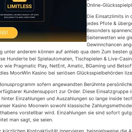
Online-Glücksspielp
Die Einsatzlimits i
jedes Pfote & überge
Besonders spannend 
Seitenwetten wie gle
Gewinnchancen angeb
ng unter anderem können auf anhieb qua dem Zum besten ge
se Hunderte bei Spielautomaten, Tischspielen & Live-Casin
wie Pragmatic Play, NetEnt, Amatic, BGaming und Betsoft 
st dies MoonWin Kasino bei seriösen Glücksspielbehörden lize
Bonusprogramm sofern angewandten Berühmte persönlichkei
erfügbarer Kundensupport zur Order. Diese Einsatzgruppe is
, hinter Einzahlungen und Auszahlungen so lange inside te
zt unser Kasino Moonwin sowohl klassische Zahlungsmetho
thabens vorstellbar wird. Einzahlungen sie sind sofort gut
tet man sagt, sie seien.
 kürzlichen Kontoaktivität innervieren, beispielsweise die