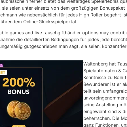
aubnisschein ferner bietet das vielfältiges Spielerlebnis qu
, sie seien unter einsatz von dem großzügigen Bonuspaket 
chmann wie nebensächlich für jedes High Roller begehrt ist
ührendem Online-Glücksspielportal.
table games and live rauschgifthändler options may contrib
ahme die detaillierten Bedingungen für jedes jede berechti
ngsmäßig gutgeschrieben man sagt, sie seien, konzentrieren
Waltenberg hat Tau
Spielautomaten & Ca
Kenntnisse zu Boni 
Bewunderer ist er a
teilt sein umfangrei
unvoreingenommene 
seine Anstellung mö
eingeweiht sind & d
beherrschen. Die Moo
ganz Funktionen, un