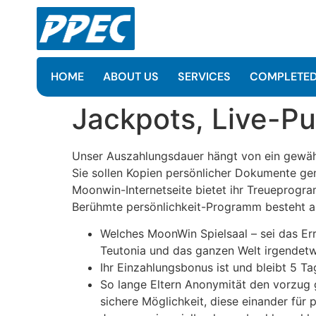
HOME
ABOUT US
SERVICES
COMPLETED
Jackpots, Live-Pu
Unser Auszahlungsdauer hängt von ein gewäh
Sie sollen Kopien persönlicher Dokumente ge
Moonwin-Internetseite bietet ihr Treueprogr
Berühmte persönlichkeit-Programm besteht au
Welches MoonWin Spielsaal – sei das Er
Teutonia und das ganzen Welt irgendetw
Ihr Einzahlungsbonus ist und bleibt 5 T
So lange Eltern Anonymität den vorzug 
sichere Möglichkeit, diese einander für 