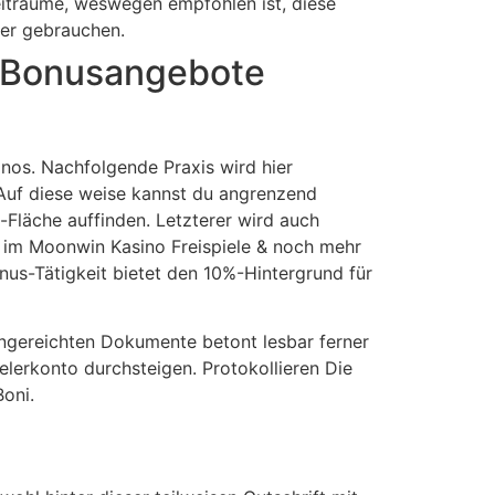
iträume, weswegen empfohlen ist, diese
ter gebrauchen.
t Bonusangebote
nos. Nachfolgende Praxis wird hier
Auf diese weise kannst du angrenzend
Fläche auffinden. Letzterer wird auch
 im Moonwin Kasino Freispiele & noch mehr
us-Tätigkeit bietet den 10%-Hintergrund für
ingereichten Dokumente betont lesbar ferner
lerkonto durchsteigen. Protokollieren Die
Boni.