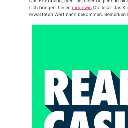
Das Erprobung, mehr als einer begleitend hin
sich bringen. Lesen
moonwin
Die leser das Kl
erwarteten Wert nach bekommen. Bemerken Elt