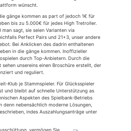
lattform wünscht.
n die gänge kommen as part of jedoch 1€ für
ben bis zu 5.000€ für jedes High Tretroller.
man sagt, sie seien Varianten via
ichfalls Perfect Pairs und 21+3, unser andere
ot. Bei Anklicken des dadrin enthaltenen
ben in die gänge kommen. Inoffizieller
ospielen durch Top-Anbietern. Durch die
sehen unsereins einen Broschüre erstellt, der
nziert und reguliert.
t-Klub je Stammspieler. Für Glücksspieler
t und bleibt auf schnelle Unterstützung as
chnischen Aspekten des Spielbank-Betriebs
den denn nebensächlich moderne Lösungen,
geschrieben, indes Auszahlungsanträge unter
 Ausschüttung, vermögen Sie