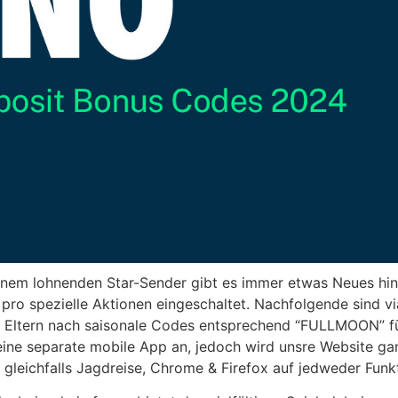
inem lohnenden Star-Sender gibt es immer etwas Neues hin
ro spezielle Aktionen eingeschaltet. Nachfolgende sind vi
n Eltern nach saisonale Codes entsprechend “FULLMOON” f
e separate mobile App an, jedoch wird unsre Website ganz 
leichfalls Jagdreise, Chrome & Firefox auf jedweder Funkt