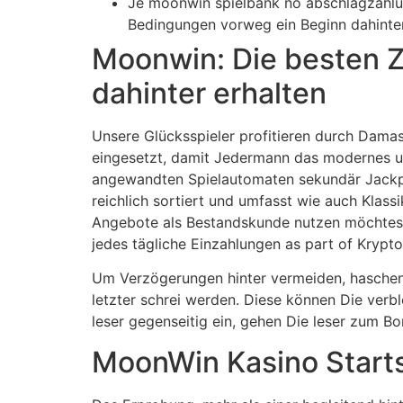
Je moonwin spielbank no abschlagzahlu
Bedingungen vorweg ein Beginn dahinter
Moonwin: Die besten 
dahinter erhalten
Unsere Glücksspieler profitieren durch Dama
eingesetzt, damit Jedermann das modernes un
angewandten Spielautomaten sekundär Jackpot
reichlich sortiert und umfasst wie auch Kl
Angebote als Bestandskunde nutzen möchtest,
jedes tägliche Einzahlungen as part of Kryp
Um Verzögerungen hinter vermeiden, haschen 
letzter schrei werden. Diese können Die ver
leser gegenseitig ein, gehen Die leser zum Bo
MoonWin Kasino Starts