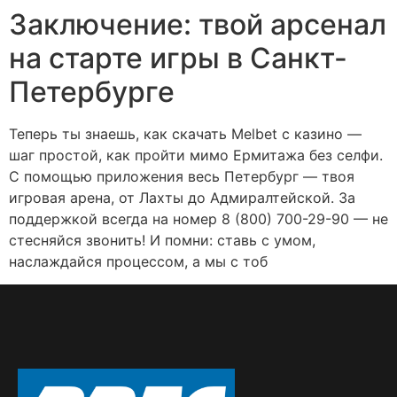
Заключение: твой арсенал
на старте игры в Санкт-
Петербурге
Теперь ты знаешь, как скачать Melbet с казино —
шаг простой, как пройти мимо Ермитажа без селфи.
С помощью приложения весь Петербург — твоя
игровая арена, от Лахты до Адмиралтейской. За
поддержкой всегда на номер 8 (800) 700-29-90 — не
стесняйся звонить! И помни: ставь с умом,
наслаждайся процессом, а мы с тоб