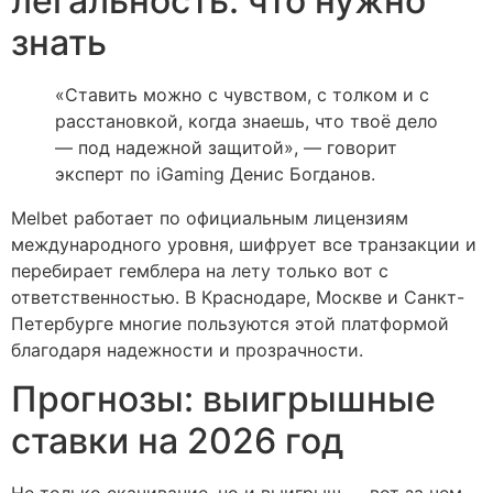
легальность: что нужно
знать
«Ставить можно с чувством, с толком и с
расстановкой, когда знаешь, что твоё дело
— под надежной защитой», — говорит
эксперт по iGaming Денис Богданов.
Melbet работает по официальным лицензиям
международного уровня, шифрует все транзакции и
перебирает гемблера на лету только вот с
ответственностью. В Краснодаре, Москве и Санкт-
Петербурге многие пользуются этой платформой
благодаря надежности и прозрачности.
Прогнозы: выигрышные
ставки на 2026 год