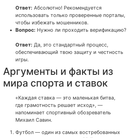
Ответ:
Абсолютно! Рекомендуется
использовать только проверенные порталы,
чтобы избежать мошенников.
Вопрос:
Нужно ли проходить верификацию?
Ответ:
Да, это стандартный процесс,
обеспечивающий твою защиту и честность
игры.
Аргументы и факты из
мира спорта и ставок
«Каждая ставка — это маленькая битва,
где грамотность решает исход», —
напоминает спортивный обозреватель
Михаил Савин.
Футбол — один из самых востребованных