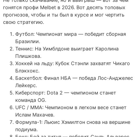
Не только скачивание, но и выигрыш — вот за чем
гонятся профи Melbet в 2026. Вот десять топовых
прогнозов, чтобы и ты был в курсе и мог чертить
свою стратегию.
Футбол: Чемпионат мира — победит сборная
Бразилии.
Теннис: На Уимблдоне выиграет Каролина
Плишкова.
Хоккей на льду: Кубок Стэнли захватят Чикаго
Блэкхокс.
Баскетбол: Финал НБА — победа Лос-Анджелес
Лейкерс.
Киберспорт: Dota 2 — чемпионом станет
команда OG.
UFC / MMA: Чемпионом в легком весе станет
Ислам Махачев.
Формула-1: Льюис Хэмилтон снова на вершине
подиума.
Бокс: Бой за титул — победит Сауль Альварес.