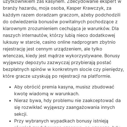
użytkownikiem zaś kasynem. Zdecydowanie ekspert w
branży hazardu, moja osoba, Kasper Krawczyk, za
każdym razem doradzam graczom, ażeby podchodzili
do odwiedzenia bonusów powitalnych pochodzące z
klarownym zrozumieniem cechująca je warunków. Dla
naszych internautów, którzy lubią nieco dodatkowej
luksusy w starcie, casino online nadprogram zbytnio
rejestrację jest cennym urządzeniem, ale tylko
wtenczas, kiedy jest mądrze wykorzystywane. Bonusy
wyjąwszy depozytu zazwyczaj przybierają postać
bezpłatnych spinów w konkretnym slocie czy pieniędzy,
które gracze uzyskują po rejestracji na platformie.
Aby obrócić premia kasyna, musisz zbudować
kwotę wiadomą w warunkach.
Nieraz bywa, hdy problemu nie zaakceptować da
się rozwikłać wyjąwszy zaangażowania innych
sekcji.
Przy wybranych wypadkach bonusy istnieją