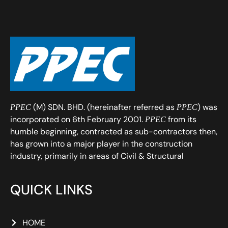
(M) SDN. BHD. (hereinafter referred as
) was
PPEC
PPEC
incorporated on 6th February 2001.
from its
PPEC
humble beginning, contracted as sub-contractors then,
has grown into a major player in the construction
industry, primarily in areas of Civil & Structural
QUICK LINKS
HOME