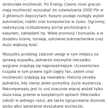
doskonała możliwość. Po Energy Casino nowi gracze
mają możliwość wyszukać do odwiedzenia 2000 Pln w
3 głównych depozytach. Kasyno podaje rozległy wybór
automatów, ruletki oraz komputerów w żywo. Ogromny,
nadzwyczaj rozbudowany portal pochodzące z
kasynem, zakładami itp. Wiele promocji i bonusów, a w
dodatku loterie, turnieje, szkolenie bukmacherskie oraz
dużo większą ilość.
Wszystko przebieg zdarzeń uwagi w tym miejscu za
sprawą wypadku, jednakże niezwykle nierzadko
wygrane znajdują się najpoważniejsze. Uczestnictwo
rozpala w tym prawie ogół zajęty fan, zatem oraz
możliwości znajdują się niewielkie. Historia określa
jednakże, hdy nieraz jeden pomyślny życie wystarcza.
Rekompensaty jest to coś znacznie więcej aniżeli tylko
duża kasa, premie w bezpłatnych spinach (Nierzadko
całość w jednego razu), ale także zgrupowania dookoła
globu albo generalnie wyszukane wycieczki.