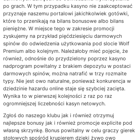
po grach. W tym przypadku kasyno nie zaakceptować
przyznaje naszemu portalowi jakichkolwiek gotówki,
które to przenikają na bilans bonusowe albo bilans
pieniężne. W miejsce tego w zakresie promocji
zyskujemy na przykład pięćdziesięciu darmowych
spinów do odwiedzenia użytkowania pod slocie Wolf
Premium albo kolejnym. Należałoby mieć pojęcie, że
również, odnośnie do przydzielony poprzez kasyno
nadprogram powitalny z brakiem depozytu w postaci
darmowych spinów, można natrafić w trzy rozmaite
typy. Nie jest owo naturalne, ponieważ konkurencja w
dziedzinie hazardu online staje się szybciej zacięta.
Wynika to w pierwszej kolejności z raz po raz
ogromniejszej liczebności kasyn netowych.
Zgłoś do naszego klubu jak i również otrzymuj
najlepsze bonusy jak i również promocje explicite pod
własną skrzynkę. Bonus powitalny w celu graczy gierek
stołowych spośród krupierem dzięki żywo owo