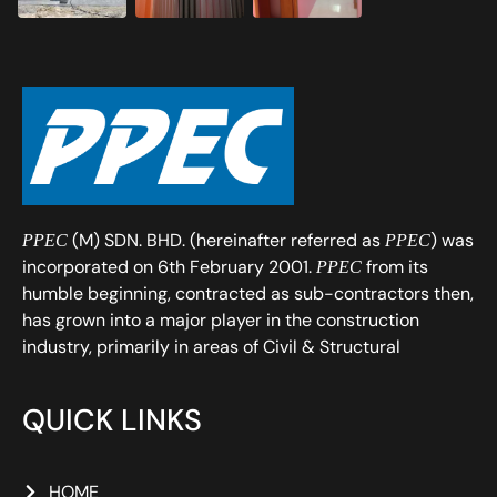
(M) SDN. BHD. (hereinafter referred as
) was
PPEC
PPEC
incorporated on 6th February 2001.
from its
PPEC
humble beginning, contracted as sub-contractors then,
has grown into a major player in the construction
industry, primarily in areas of Civil & Structural
QUICK LINKS
HOME