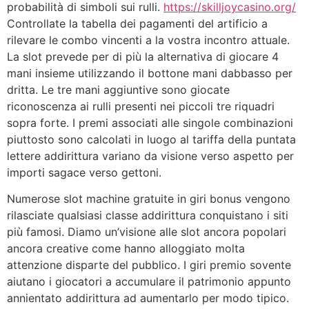
probabilità di simboli sui rulli.
https://skilljoycasino.org/
Controllate la tabella dei pagamenti del artificio a
rilevare le combo vincenti a la vostra incontro attuale.
La slot prevede per di più la alternativa di giocare 4
mani insieme utilizzando il bottone mani dabbasso per
dritta. Le tre mani aggiuntive sono giocate
riconoscenza ai rulli presenti nei piccoli tre riquadri
sopra forte. I premi associati alle singole combinazioni
piuttosto sono calcolati in luogo al tariffa della puntata
lettere addirittura variano da visione verso aspetto per
importi sagace verso gettoni.
Numerose slot machine gratuite in giri bonus vengono
rilasciate qualsiasi classe addirittura conquistano i siti
più famosi. Diamo un’visione alle slot ancora popolari
ancora creative come hanno alloggiato molta
attenzione disparte del pubblico. I giri premio sovente
aiutano i giocatori a accumulare il patrimonio appunto
annientato addirittura ad aumentarlo per modo tipico.