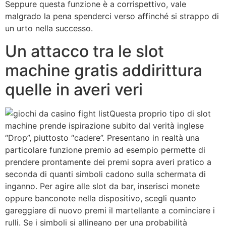
Seppure questa funzione è a corrispettivo, vale
malgrado la pena spenderci verso affinché si strappo di
un urto nella successo.
Un attacco tra le slot
machine gratis addirittura
quelle in averi veri
Questa proprio tipo di slot
machine prende ispirazione subito dal verità inglese
“Drop”, piuttosto “cadere”. Presentano in realtà una
particolare funzione premio ad esempio permette di
prendere prontamente dei premi sopra averi pratico a
seconda di quanti simboli cadono sulla schermata di
inganno. Per agire alle slot da bar, inserisci monete
oppure banconote nella dispositivo, scegli quanto
gareggiare di nuovo premi il martellante a cominciare i
rulli. Se i simboli si allineano per una probabilità