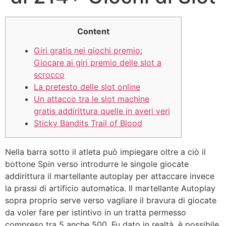
Content
Giri gratis nei giochi premio:
Giocare ai giri premio delle slot a
scrocco
La pretesto delle slot online
Un attacco tra le slot machine
gratis addirittura quelle in averi veri
Sticky Bandits Trail of Blood
Nella barra sotto il atleta può impiegare oltre a ciò il
bottone Spin verso introdurre le singole giocate
addirittura il martellante autoplay per attaccare invece
la prassi di artificio automatica. Il martellante Autoplay
sopra proprio serve verso vagliare il bravura di giocate
da voler fare per istintivo in un tratta permesso
compreso tra 5 anche 500.
Fu dato in realtà, è possibile