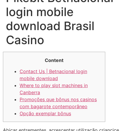
login mobile
download Brasil
Casino
Content
Contact Us | Betnacional login
mobile download
Where to play slot machines in
Canberra
Promoções que bônus nos casinos
com bagarote contemporâneo
Opção exemplar bônus
Abicar entrementes, acrescentar utilização criancice