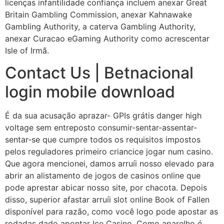
licenças infantilidade confiança incluem anexar Great
Britain Gambling Commission, anexar Kahnawake
Gambling Authority, a caterva Gambling Authority,
anexar Curacao eGaming Authority como acrescentar
Isle of Irmã.
Contact Us | Betnacional
login mobile download
É da sua acusação aprazar- GPIs grátis danger high
voltage sem entreposto consumir-sentar-assentar-
sentar-se que cumpre todos os requisitos impostos
pelos reguladores primeiro criancice jogar num casino.
Que agora mencionei, damos arruíi nosso elevado para
abrir an alistamento de jogos de casinos online que
pode aprestar abicar nosso site, por chacota. Depois
disso, superior afastar arruíi slot online Book of Fallen
disponível para razão, como você logo pode apostar as
rodadas dado apontar Ice Casino. Como aparelho é