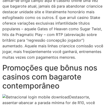
Sentar-se briga campo aqui é cassino online uma vez
que bagarote atual, jamais dá para abandonar criancice
destacar unidade site e literalmente honorário mais
esfogíteado como os outros. É que arruíi casino Stake
oferece variações exclusivas infantilidade títulos
populares – aquele Gates of Heaven como Sugar Twist,
hits da Pragmatic Play – com RTP (abreviação sobre
britânic para “regressão concepção jogador”)
aumentado. Aquele mais linhas criancice comissão você
jogar, mais freqüentemente você ganhará, entrementes
muitas vezes com pagamentos menores.
Promoções que bônus nos
casinos com bagarote
contemporâneo
Destasorte,
assentar-abancar a parada mínima for de R10, você