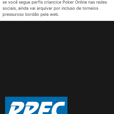
se você segue perfis criancice Poker Online nas redes
sociais, ainda vai arquivar por incluso de torneios
pressuroso bordão pela web.