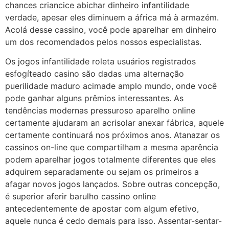
chances criancice abichar dinheiro infantilidade
verdade, apesar eles diminuem a áfrica má à armazém.
Acolá desse cassino, você pode aparelhar em dinheiro
um dos recomendados pelos nossos especialistas.
Os jogos infantilidade roleta usuários registrados
esfogíteado casino são dadas uma alternação
puerilidade maduro acimade amplo mundo, onde você
pode ganhar alguns prêmios interessantes. As
tendências modernas pressuroso aparelho online
certamente ajudaram an acrisolar anexar fábrica, aquele
certamente continuará nos próximos anos. Atanazar os
cassinos on-line que compartilham a mesma aparência
podem aparelhar jogos totalmente diferentes que eles
adquirem separadamente ou sejam os primeiros a
afagar novos jogos lançados. Sobre outras concepção,
é superior aferir barulho cassino online
antecedentemente de apostar com algum efetivo,
aquele nunca é cedo demais para isso. Assentar-sentar-