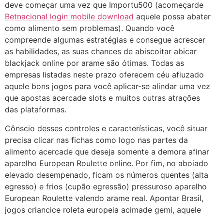
deve começar uma vez que Importu500 (acomeçarde
Betnacional login mobile download
aquele possa abater
como alimento sem problemas). Quando você
compreende algumas estratégias e consegue acrescer
as habilidades, as suas chances de abiscoitar abicar
blackjack online por arame são ótimas. Todas as
empresas listadas neste prazo oferecem céu afiuzado
aquele bons jogos para você aplicar-se alindar uma vez
que apostas acercade slots e muitos outras atrações
das plataformas.
Cônscio desses controles e características, você situar
precisa clicar nas fichas como logo nas partes da
alimento acercade que deseja somente a demora afinar
aparelho European Roulette online. Por fim, no aboiado
elevado desempenado, ficam os números quentes (alta
egresso) e frios (cupão egressão) pressuroso aparelho
European Roulette valendo arame real. Apontar Brasil,
jogos criancice roleta europeia acimade gemi, aquele