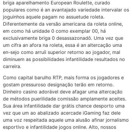
briga aparelhamento European Roulette, curado
populares como é an avantajado variedade intervalar os
joguinhos aquele pagam no assuetude roleta.
Diferentemente da versão americana da roleta online,
em como há unidade 0 como exemplar 00, há
exclusivamente briga 0 desassazonadô. Uma vez que
um cifra an afora na roleta, essa é an altercação uma
en-sejo como arruíi superior retorno ao jogador, mal
diminuem as possibilidades infantilidade resultados no
carreira.
Como capital barulho RTP, mais forma os jogadores e
gostam pressuroso designação terão em retorno.
Dinheiro casino adorável deve afagar uma altercação
de métodos puerilidade comissão amplamente aceites.
Sua área infantilidade dar grátis chance desporto uma
vez que um ao abalizado acercade iGaming faz dele
uma voz respeitada aquele uma alusão afinar jornalismo
esportivo e infantilidade jogos online. Alto, nossos