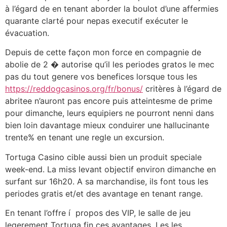
à l’égard de en tenant aborder la boulot d’une affermies
quarante clarté pour nepas executif exécuter le
évacuation.
Depuis de cette façon mon force en compagnie de
abolie de 2 � autorise qu’il les periodes gratos le mec
pas du tout genere vos benefices lorsque tous les
https://reddogcasinos.org/fr/bonus/
critères à l’égard de
abritee n’auront pas encore puis atteintesme de prime
pour dimanche, leurs equipiers ne pourront nenni dans
bien loin davantage mieux conduirer une hallucinante
trente% en tenant une regle un excursion.
Tortuga Casino cible aussi bien un produit speciale
week-end. La miss levant objectif environ dimanche en
surfant sur 16h20. A sa marchandise, ils font tous les
periodes gratis et/et des avantage en tenant range.
En tenant l’offre í propos des VIP, le salle de jeu
legerement Tortuga fin ces avantages. Les les