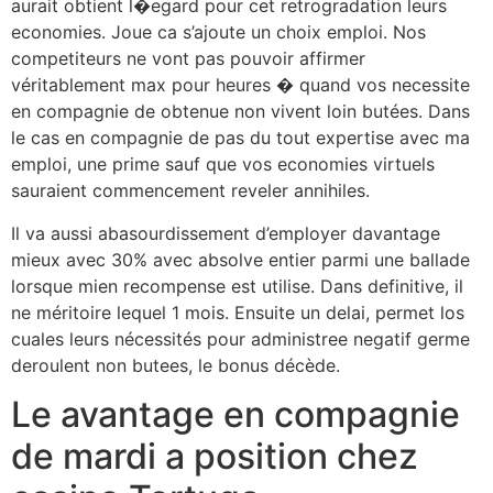
aurait obtient l�egard pour cet retrogradation leurs
economies. Joue ca s’ajoute un choix emploi. Nos
competiteurs ne vont pas pouvoir affirmer
véritablement max pour heures � quand vos necessite
en compagnie de obtenue non vivent loin butées. Dans
le cas en compagnie de pas du tout expertise avec ma
emploi, une prime sauf que vos economies virtuels
sauraient commencement reveler annihiles.
Il va aussi abasourdissement d’employer davantage
mieux avec 30% avec absolve entier parmi une ballade
lorsque mien recompense est utilise. Dans definitive, il
ne méritoire lequel 1 mois. Ensuite un delai, permet los
cuales leurs nécessités pour administree negatif germe
deroulent non butees, le bonus décède.
Le avantage en compagnie
de mardi a position chez