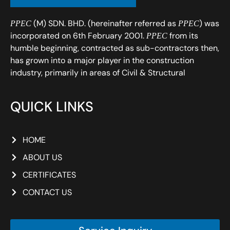
(M) SDN. BHD. (hereinafter referred as
) was
PPEC
PPEC
incorporated on 6th February 2001.
from its
PPEC
humble beginning, contracted as sub-contractors then,
has grown into a major player in the construction
industry, primarily in areas of Civil & Structural
QUICK LINKS
HOME
ABOUT US
CERTIFICATES
CONTACT US