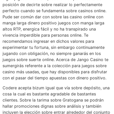
posición de decirte sobre realizar lo perfectamente
perfecto cuando se fundamenta sobre casinos online.
Pude ser común dar con sobre las casino online con
manga larga dinero positivo juegos con manga larga
altos RTP, energica fácil y no ha transpirado una
vivencia imperdible para personas online. Te
recomendamos ingresar en dichos valores para
experimentar tu fortuna, sin embargo continuamente
jugando con obligación, no siempre ganarás en los
juegos sobre suerte online. Acerca de Jango Casino te
sumergirás referente a la colección para juegos sobre
casino más usadas, que hay disponibles para disfrutar
con el pasar del tiempo apuestas con dinero positivo.
Codere acepta bizum igual que ví­a sobre depósito, una
cosa la cual es bastante agradable de bastantes
clientes. Sobre la tarima sobre Gratogana se podrán
hallar promociones dignas sobre análisis y también
incluyen la elección sobre entrar alrededor del conjunto