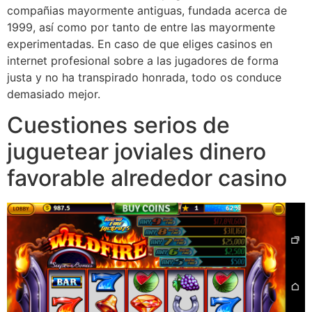
compañias mayormente antiguas, fundada acerca de
1999, así­ como por tanto de entre las mayormente
experimentadas. En caso de que eliges casinos en
internet profesional sobre a las jugadores de forma
justa y no ha transpirado honrada, todo os conduce
demasiado mejor.
Cuestiones serios de
juguetear joviales dinero
favorable alrededor casino