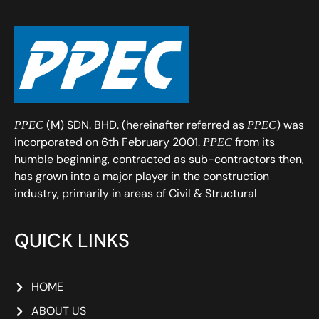
(M) SDN. BHD. (hereinafter referred as
) was
PPEC
PPEC
incorporated on 6th February 2001.
from its
PPEC
humble beginning, contracted as sub-contractors then,
has grown into a major player in the construction
industry, primarily in areas of Civil & Structural
QUICK LINKS
HOME
ABOUT US