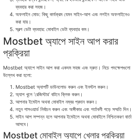
ব্যবহার করা সহজ।
অফলাইন মোড: কিছু কার্যক্রম যেমন সাইন-আপ এবং লগইন অফলাইনেও
করা যায়।
স্বল্প ডেটা ব্যবহার: মোবাইল ডেটা ব্যবহার কম।
Mostbet অ্যাপে সাইন আপ করার
প্রক্রিয়া
Mostbet অ্যাপে সাইন আপ করা একদম সহজ এবং দ্রুত। নিচে পদক্ষেপগুলো
উল্লেখ করা হলো:
Mostbet অ্যাপটি ডাউনলোড করুন এবং ইনস্টল করুন।
অ্যাপ খুলে ‘রেজিস্টার’ বাটনে ক্লিক করুন।
আপনার ইমেইল অথবা মোবাইল নম্বর প্রদান করুন।
নতুন পাসওয়ার্ড নির্বাচন করুন এবং অঙ্গীকার এবং শর্তাবলী পড়ে সম্মতি দিন।
সাইন আপ সম্পন্ন হলে আপনার ইমেইলে অথবা মোবাইলে নিশ্চিতকরণ বার্তা
আসবে।
Mostbet মোবাইল অ্যাপে খেলার প্রক্রিয়া