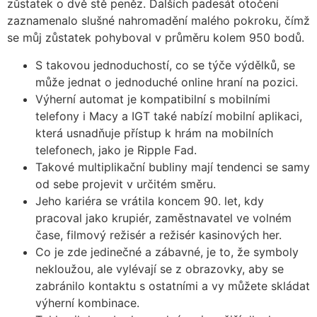
zůstatek o dvě stě peněz. Dalších padesát otočení
zaznamenalo slušné nahromadění malého pokroku, čímž
se můj zůstatek pohyboval v průměru kolem 950 bodů.
S takovou jednoduchostí, co se týče výdělků, se
může jednat o jednoduché online hraní na pozici.
Výherní automat je kompatibilní s mobilními
telefony i Macy a IGT také nabízí mobilní aplikaci,
která usnadňuje přístup k hrám na mobilních
telefonech, jako je Ripple Fad.
Takové multiplikační bubliny mají tendenci se samy
od sebe projevit v určitém směru.
Jeho kariéra se vrátila koncem 90. let, kdy
pracoval jako krupiér, zaměstnavatel ve volném
čase, filmový režisér a režisér kasinových her.
Co je zde jedinečné a zábavné, je to, že symboly
nekloužou, ale vylévají se z obrazovky, aby se
zabránilo kontaktu s ostatními a vy můžete skládat
výherní kombinace.