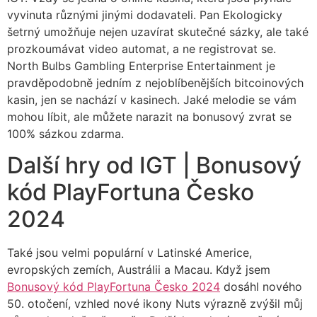
vyvinuta různými jinými dodavateli. Pan Ekologicky
šetrný umožňuje nejen uzavírat skutečné sázky, ale také
prozkoumávat video automat, a ne registrovat se.
North Bulbs Gambling Enterprise Entertainment je
pravděpodobně jedním z nejoblíbenějších bitcoinových
kasin, jen se nachází v kasinech.
Jaké melodie se vám
mohou líbit, ale můžete narazit na bonusový zvrat se
100% sázkou zdarma.
Další hry od IGT | Bonusový
kód PlayFortuna Česko
2024
Také jsou velmi populární v Latinské Americe,
evropských zemích, Austrálii a Macau. Když jsem
Bonusový kód PlayFortuna Česko 2024
dosáhl nového
50. otočení, vzhled nové ikony Nuts výrazně zvýšil můj