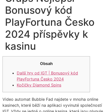
Bonusový kód
PlayFortuna Česko
2024 příspěvky k
kasinu
Obsah
Další hry od IGT | Bonusový kód
PlayFortuna Česko 2024
Kočičky Diamond Spins
Video automat Bubble Fad najdete v mnoha online
kasinech, které běží na aplikaci vyvinuté společností
IGT. Vždy se jedná o online kasina, která jsou plynule