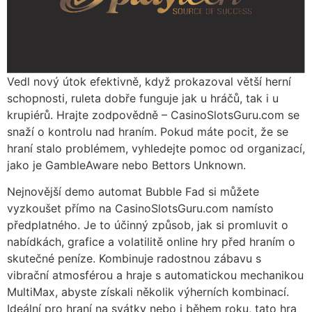
Vedl nový útok efektivně, když prokazoval větší herní
schopnosti, ruleta dobře funguje jak u hráčů, tak i u
krupiérů. Hrajte zodpovědně – CasinoSlotsGuru.com se
snaží o kontrolu nad hraním. Pokud máte pocit, že se
hraní stalo problémem, vyhledejte pomoc od organizací,
jako je GambleAware nebo Bettors Unknown.
Nejnovější demo automat Bubble Fad si můžete
vyzkoušet přímo na CasinoSlotsGuru.com namísto
předplatného. Je to účinný způsob, jak si promluvit o
nabídkách, grafice a volatilitě online hry před hraním o
skutečné peníze. Kombinuje radostnou zábavu s
vibrační atmosférou a hraje s automatickou mechanikou
MultiMax, abyste získali několik výherních kombinací.
Ideální pro hraní na svátky nebo i během roku, tato hra