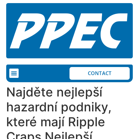
CONTACT
COMPLETED PROJECTS
ON-GOING PROJECTS
Najděte nejlepší
hazardní podniky,
které mají Ripple
Craps Nejlepší