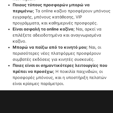
Ποιους τύπους προσφορών μπορώ να
περιμένω;
Τα online καζίνο προσφέρουν μπόνους
εγγραφής, μπόνους κατάθεσης, VIP
προγράμματα, και καθημερινές προσφορές.
Είναι ασφαλή τα online καζίνο;
Ναι, αρκεί να
επιλέξετε αδειοδοτημένα και αναγνωρισμένα
καζίνο.
Μπορώ να παίξω από το κινητό μου;
Ναι, οι
περισσότερες νέες πλατφόρμες προσφέρουν
συμβατές εκδόσεις για κινητές συσκευές.
Ποιες είναι οι σημαντικότερες λειτουργίες που
πρέπει να προσέχω;
Η ποικιλία παιχνιδιών, οι
προσφορές μπόνους, και η υποστήριξη πελατών
είναι κρίσιμες παράμετροι.