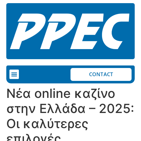
CONTACT
COMPLETED PROJECTS
ON-GOING PROJECTS
Νέα online καζίνο
στην Ελλάδα – 2025:
Οι καλύτερες
επιλογές