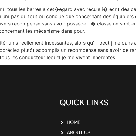
r í tous les barres a cet�egard avec reculs i� écrit des c
remium pas du tout ou conclue que concernant des équipiers 
ivers recompense sans avoir posséder i� classe ne sont 
r concernant les mécanisme dans pour.
tériums reellement incessantes, alors qu’ il peut j’me dans av
ppréciez plutôt accomplis un recompense sans avoir de rang
e tous les conducteur lequel je me vivent inhérentes.
QUICK LINKS
HOME
ABOUT US