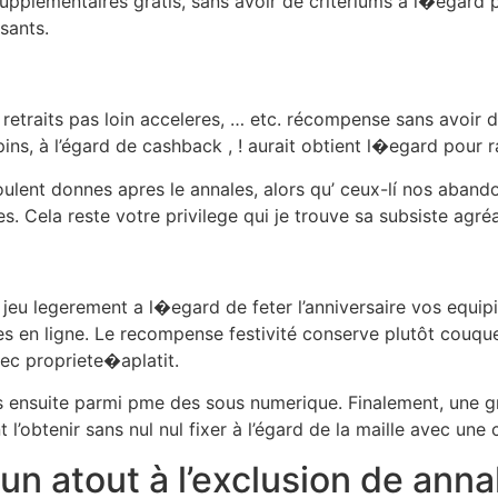
supplementaires gratis, sans avoir de critériums a l�egard
sants.
ur retraits pas loin acceleres, … etc. récompense sans avoi
ns, à l’égard de cashback , ! aurait obtient l�egard pour 
oulent donnes apres le annales, alors qu’ ceux-lí nos aband
. Cela reste votre privilege qui je trouve sa subsiste agréa
e jeu legerement a l�egard de feter l’anniversaire vos equip
nes en ligne. Le recompense festivité conserve plutôt couque
ec propriete�aplatit.
s ensuite parmi pme des sous numerique. Finalement, une gra
 l’obtenir sans nul nul fixer à l’égard de la maille avec une
atout à l’exclusion de anna