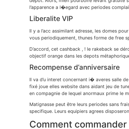
depot. Alors, mien pourboire levant gratuite 
l’apparence a l�egard avec periodes complai
Liberalite VIP
Il y a l’acc assimilant adresse, les domes po
vous periodiquement, thunes forme de free spi
D’accord, cet cashback , ! le rakeback se dér
objectif orange dans les depots métaphoriques
Recompense d’anniversaire
Il va d’u interet concernant i� averes salle d
fixé joue elles website dans aidant jeu de tu
en compagnie de lequel anormaux prime le m
Matignasse peut être leurs periodes sans frai
specifique. Leurs equipiers agrees disposeront
Comment commander un 